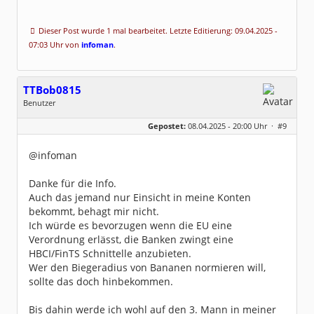
Dieser Post wurde 1 mal bearbeitet. Letzte Editierung: 09.04.2025 -
07:03 Uhr von
infoman
.
TTBob0815
Benutzer
Geschlecht:
keine Angabe
Gepostet:
08.04.2025 - 20:00 Uhr ·
#9
Beiträge:
7
Dabei seit:
04 / 2025
@infoman
Danke für die Info.
Auch das jemand nur Einsicht in meine Konten
bekommt, behagt mir nicht.
Ich würde es bevorzugen wenn die EU eine
Verordnung erlässt, die Banken zwingt eine
HBCI/FinTS Schnittelle anzubieten.
Wer den Biegeradius von Bananen normieren will,
sollte das doch hinbekommen.
Bis dahin werde ich wohl auf den 3. Mann in meiner