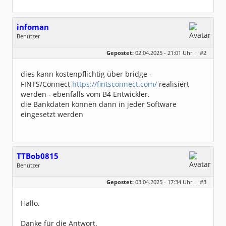
infoman
Benutzer
Geschlecht:
Gepostet:
02.04.2025 - 21:01 Uhr ·
#2
Beiträge:
8329
Dabei seit:
06 / 2008
dies kann kostenpflichtig über bridge -
FINTS/Connect
https://fintsconnect.com/
realisiert
werden - ebenfalls vom B4 Entwickler.
die Bankdaten können dann in jeder Software
eingesetzt werden
TTBob0815
Benutzer
Geschlecht:
keine Angabe
Gepostet:
03.04.2025 - 17:34 Uhr ·
#3
Beiträge:
7
Dabei seit:
04 / 2025
Hallo.
Danke für die Antwort.