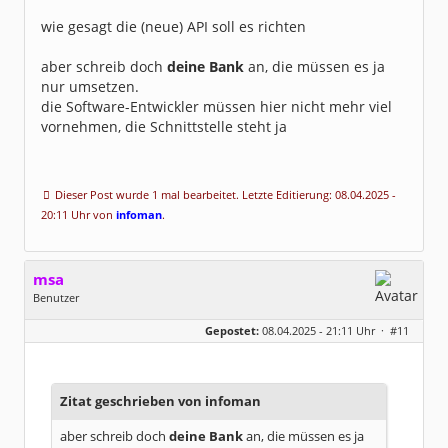
wie gesagt die (neue) API soll es richten
aber schreib doch
deine Bank
an, die müssen es ja
nur umsetzen.
die Software-Entwickler müssen hier nicht mehr viel
vornehmen, die Schnittstelle steht ja
Dieser Post wurde 1 mal bearbeitet. Letzte Editierung: 08.04.2025 -
20:11 Uhr von
infoman
.
msa
Benutzer
Geschlecht:
Gepostet:
08.04.2025 - 21:11 Uhr ·
#11
Herkunft:
München
Alter:
64
Beiträge:
7571
Dabei seit:
03 / 2007
Zitat geschrieben von infoman
aber schreib doch
deine Bank
an, die müssen es ja