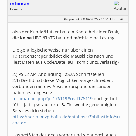
infoman
Benutzer
Geschlecht:
Gepostet:
08.04.2025 - 16:21 Uhr ·
#8
Beiträge:
8329
Dabei seit:
06 / 2008
also der Kunde/Nutzer hat ein Konto bei einer Bank,
die
keine
HBCI/FinTS hat und möchte eine Lösung.
Die geht logischerweise nur über einen
1.) screenscraper (bildet die Mausklicks nach und
liest Daten aus Code/Datei au - somit unzuverlässig)
2.) PSD2-API-Anbindung - XS2A Schnittstellen
2.1) Die EU hat diese Möglichkeit vorgeschrieben,
verbunden mit div. Absicherung und die Länder
haben es umgesetzt.
forum/topic.php?p=176119#real176119
dortige Link
führt ja bspw. auch zur BaFin, wo die genehmigten
Services drin stehen:
https://portal.mvp.bafin.de/database/ZahlInstInfo/su
che.do
Das weiß ich das doch vorher und steht doch auch