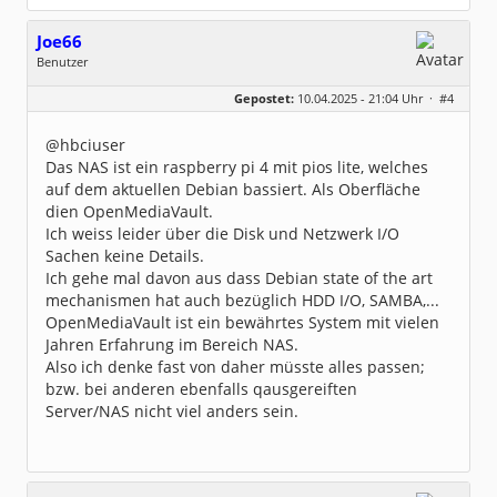
Joe66
Benutzer
Geschlecht:
keine Angabe
Gepostet:
10.04.2025 - 21:04 Uhr ·
#4
Beiträge:
3
Dabei seit:
04 / 2025
@hbciuser
Das NAS ist ein raspberry pi 4 mit pios lite, welches
auf dem aktuellen Debian bassiert. Als Oberfläche
dien OpenMediaVault.
Ich weiss leider über die Disk und Netzwerk I/O
Sachen keine Details.
Ich gehe mal davon aus dass Debian state of the art
mechanismen hat auch bezüglich HDD I/O, SAMBA,...
OpenMediaVault ist ein bewährtes System mit vielen
Jahren Erfahrung im Bereich NAS.
Also ich denke fast von daher müsste alles passen;
bzw. bei anderen ebenfalls qausgereiften
Server/NAS nicht viel anders sein.