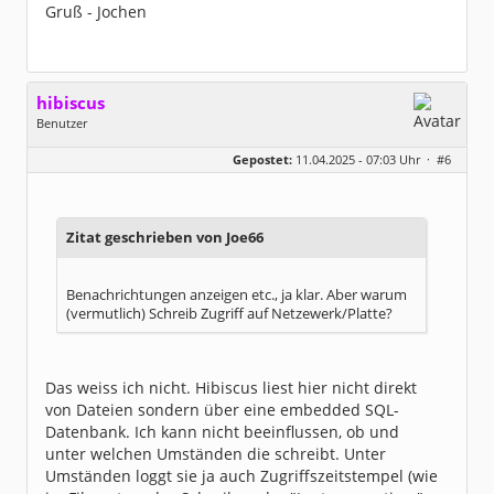
Gruß - Jochen
hibiscus
Benutzer
Geschlecht:
keine Angabe
Gepostet:
11.04.2025 - 07:03 Uhr ·
#6
Herkunft:
Leipzig
Homepage:
willuhn.de/
Beiträge:
11682
Dabei seit:
03 / 2005
Zitat geschrieben von Joe66
Benachrichtungen anzeigen etc., ja klar. Aber warum
(vermutlich) Schreib Zugriff auf Netzewerk/Platte?
Das weiss ich nicht. Hibiscus liest hier nicht direkt
von Dateien sondern über eine embedded SQL-
Datenbank. Ich kann nicht beeinflussen, ob und
unter welchen Umständen die schreibt. Unter
Umständen loggt sie ja auch Zugriffszeitstempel (wie