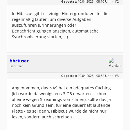
Gepostet:
10.04.2025 - 08:10 Uhr ·
#2
Herkunft:
Leipzig
Homepage:
willuhn.de/
Beiträge:
11682
In Hibiscus gibt es einige Hintergrunddienste, die
Dabei seit:
03 / 2005
regelmäßig laufen, um diverse Aufgaben
auszuführen (Erinnerungen oder
Benachrichtigungen anzeigen, automatische
Synchronisierung starten, ...).
hbciuser
Benutzer
Geschlecht:
keine Angabe
Gepostet:
10.04.2025 - 08:32 Uhr ·
#3
Beiträge:
214
Dabei seit:
10 / 2017
Angenommen, das NAS hat ein adäquates Caching
(ich würde da wenigstens 3 GB erwarten - schon
alleine wegen Streamings von Filmen), sollte das ja
noch kein Grund sein, für eine dauerhaft laufende
Platte - es sei denn, Hibiscus würde da nicht nur
lesen, sondern auch schreiben ... .