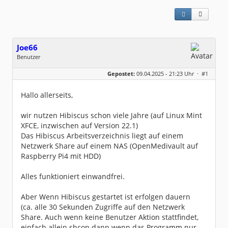
Joe66
Benutzer
Geschlecht:
keine Angabe
Gepostet:
09.04.2025 - 21:23 Uhr ·
#1
Beiträge:
3
Dabei seit:
04 / 2025
Hallo allerseits,
wir nutzen Hibiscus schon viele Jahre (auf Linux Mint
XFCE, inzwischen auf Version 22.1)
Das Hibiscus Arbeitsverzeichnis liegt auf einem
Netzwerk Share auf einem NAS (OpenMedivault auf
Raspberry Pi4 mit HDD)
Alles funktioniert einwandfrei.
Aber Wenn Hibiscus gestartet ist erfolgen dauern
(ca. alle 30 Sekunden Zugriffe auf den Netzwerk
Share. Auch wenn keine Benutzer Aktion stattfindet,
einfach allein shcon dann wenn das Programm nur