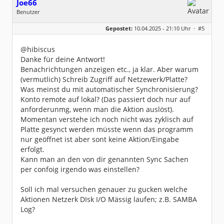
Joe66
Benutzer
Geschlecht:
keine Angabe
Gepostet:
10.04.2025 - 21:10 Uhr ·
#5
Beiträge:
3
Dabei seit:
04 / 2025
@hibiscus
Danke für deine Antwort!
Benachrichtungen anzeigen etc., ja klar. Aber warum
(vermutlich) Schreib Zugriff auf Netzewerk/Platte?
Was meinst du mit automatischer Synchronisierung?
Konto remote auf lokal? (Das passiert doch nur auf
anforderunmg, wenn man die Aktion auslöst).
Momentan verstehe ich noch nicht was zyklisch auf
Platte gesynct werden müsste wenn das programm
nur geöffnet ist aber sont keine Aktion/Eingabe
erfolgt.
Kann man an den von dir genannten Sync Sachen
per confoig irgendo was einstellen?
Soll ich mal versuchen genauer zu gucken welche
Aktionen Netzerk DIsk I/O Mässig laufen; z.B. SAMBA
Log?