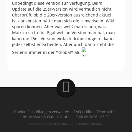
unbedingt diese Version zur Verfügung. Beim
Update auf die 25er-Version wird vermutlich nicht
überprüft, ob die 20er-Version ausreichend aktuell
ist - ansonsten hätte man sich die Hinweise im Wiki
sparen können. Aber was weiß man schon, was
Matrica so treibt. Egal welche Version man hat, man
kann die 25er-Version einfach drüberbügeln - kann
jeder selbst entscheiden. Aber auch dann steht die
Seriennummer in der *Global*.ali.
Cookie-Einstellungen verwalten
·
FAQ / Hilfe
·
Teamseite
·
Impressum & Datenschutz
|
06.08.2026 - 05:29
Powered by
CBACK Forum
© 2026
CBACK Software