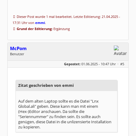
Dieser Post wurde 1 mal bearbeitet. Letzte Editierung: 21.04.2025 -
17:31 Uhr von
emmi
.
Grund der Editierung:
Ergänzung
McPom
Benutzer
Geschlecht:
keine Angabe
Gepostet:
01.06.2025 - 10:47 Uhr ·
#5
Beiträge:
3
Dabei seit:
07 / 2023
Zitat geschrieben von emmi
Auf dem alten Laptop sollte es die Datei "Lnx
Global.ali" geben. Diese kann man mit einem
(Hex-)Editor anschauen. Da sollte die
"Seriennummer" zu finden sein. Es sollte auch
genügen, diese Datei in die unlizensierte Installation
zu kopieren.