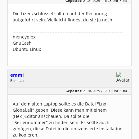
Gepostet:
21.04.2025 - 16:28 Uhr ·
#3
Herkunft:
NRW
Beiträge:
75
Dabei seit:
12 / 2015
Die Lizenzschlüssel sollten auf der Rechnung
aufgeführt sein. Vielleicht findest du sie ja noch.
moneyplex
GnuCash
Ubuntu Linux
emmi
Benutzer
Geschlecht:
keine Angabe
Gepostet:
21.04.2025 - 17:00 Uhr ·
#4
Beiträge:
297
Dabei seit:
11 / 2012
Auf dem alten Laptop sollte es die Datei "Lnx
Global.ali" geben. Diese kann man mit einem
(Hex-)Editor anschauen. Da sollte die
"Seriennummer" zu finden sein. Es sollte auch
genügen, diese Datei in die unlizensierte Installation
zu kopieren.