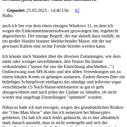
·
Gepostet:
25.05.2025 - 14:40 Uhr ·
#2
Hallo,
auch ich bin von dem einen einzigen Windows 11, zu dem ich
wegen der Einkommensteuersoftware gezwungen bin, regelrecht
abgeschreckt. Der einzige Begriff, der mir aktuell dazu einfällt, ist
ein großer Haufen brauner übelriechender Masse, mit der nur
gewissen Käfern eine rechte Freude bereitet werden kann.
Ich könnte mich Stunden über die diversen Zumutungen, wie dem
mehr oder weniger unverblümten, den Nutzer für dumm
verkaufenden ("lassen Sie uns die Einrichtung abschließen...")
Onlinezwang zum MS-Konto und den üblen Verrenkungen um zu
einem lokalen Konto zu gelangen auslassen. Zudem diesem (hier ein
beliebiges Schimpfwort einfügen) das ständige und teilweise sogar
verschlüsselte (!) Nach-Hause-telefonieren so gut es geht
abzugewöhnen und nach jeden der Update zu fahnden, ob nicht
wieder mal ungefragt Einstellungen "optimiert" wurden.
Hibiscus hatte ich mal erwogen, wegen des grundsätzlichen Risikos
der "One-Man-Show" aber bin ich seinerzeit bei Moneyplex
geblieben. Da hab ich mich leider getäuscht, da es hier allmählich
stark danach aussieht, dass es nicht weitergeht und sich der