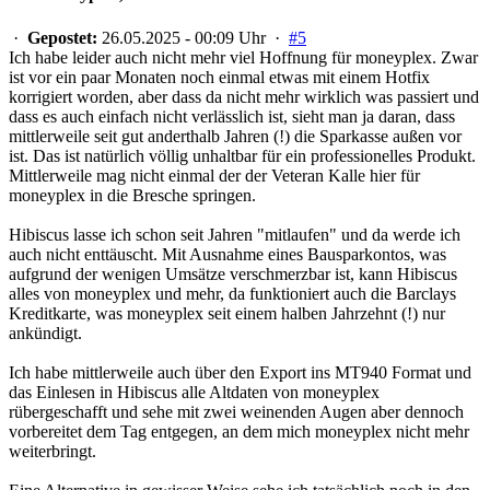
·
Gepostet:
26.05.2025 - 00:09 Uhr ·
#5
Ich habe leider auch nicht mehr viel Hoffnung für moneyplex. Zwar
ist vor ein paar Monaten noch einmal etwas mit einem Hotfix
korrigiert worden, aber dass da nicht mehr wirklich was passiert und
dass es auch einfach nicht verlässlich ist, sieht man ja daran, dass
mittlerweile seit gut anderthalb Jahren (!) die Sparkasse außen vor
ist. Das ist natürlich völlig unhaltbar für ein professionelles Produkt.
Mittlerweile mag nicht einmal der der Veteran Kalle hier für
moneyplex in die Bresche springen.
Hibiscus lasse ich schon seit Jahren "mitlaufen" und da werde ich
auch nicht enttäuscht. Mit Ausnahme eines Bausparkontos, was
aufgrund der wenigen Umsätze verschmerzbar ist, kann Hibiscus
alles von moneyplex und mehr, da funktioniert auch die Barclays
Kreditkarte, was moneyplex seit einem halben Jahrzehnt (!) nur
ankündigt.
Ich habe mittlerweile auch über den Export ins MT940 Format und
das Einlesen in Hibiscus alle Altdaten von moneyplex
rübergeschafft und sehe mit zwei weinenden Augen aber dennoch
vorbereitet dem Tag entgegen, an dem mich moneyplex nicht mehr
weiterbringt.