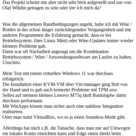
Das Projekt scheint mir aber nicht sehr breit aufgestellt und nur von
Olaf Wiluhn getragen zu sein oder irre ich mich da?
Was die allgemeinen Randbedingungen angeht, habe ich mit Wine /
Bottles in der schon länger zurückliegenden Vergangenheit und mit
anderen Programmen die Erfahrung gemacht, dass es bei
Betriebssystem- (hier Linux Mint) oder Wine-Updates immer wieder
kleinere Probleme gab.
Dann war oft Nacharbeit angesagt um die Kombination
Betriebssystem / Wine / Anwendungssoftware am Laufen zu halten.
Unschön.
Mein Test mit einem virtuellen Windows 11 war durchaus
erfolgreich.
Die Installation einer KVM-VM über Virt-manager ging flott von
der Hand und es gab auch keinerlei Probleme mit TPM usw.
Selbst auf meinem kleinen Lenovo M75q läuft Banking4w darin
durchaus performant.
Mit WinApps könnte man sicher auch eine nahtlose Integration
realisieren.
Oder man nutzt VirtualBox, wo es ja einen Seamless-Mode gibt.
Allerdings hat mich z.B. die Tatsache, dass man nur auf Umwegen
ein lokales Konto einrichten kann und Edge einen direkt beim