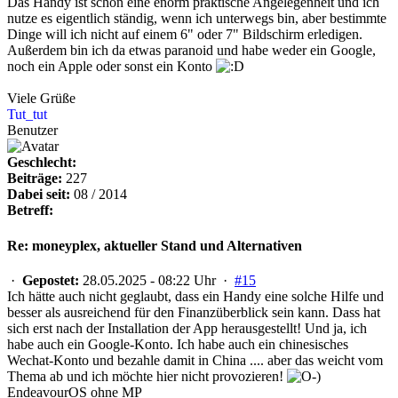
Das Handy ist schon eine enorm praktische Angelegenheit und ich
nutze es eigentlich ständig, wenn ich unterwegs bin, aber bestimmte
Dinge will ich nicht auf einem 6" oder 7" Bildschirm erledigen.
Außerdem bin ich da etwas paranoid und habe weder ein Google,
noch ein Apple oder sonst ein Konto
Viele Grüße
Tut_tut
Benutzer
Geschlecht:
Beiträge:
227
Dabei seit:
08 / 2014
Betreff:
Re: moneyplex, aktueller Stand und Alternativen
·
Gepostet:
28.05.2025 - 08:22 Uhr ·
#15
Ich hätte auch nicht geglaubt, dass ein Handy eine solche Hilfe und
besser als ausreichend für den Finanzüberblick sein kann. Dass hat
sich erst nach der Installation der App herausgestellt! Und ja, ich
habe auch ein Google-Konto. Ich habe auch ein chinesisches
Wechat-Konto und bezahle damit in China .... aber das weicht vom
Thema ab und ich möchte hier nicht provozieren!
EndeavourOS ohne MP