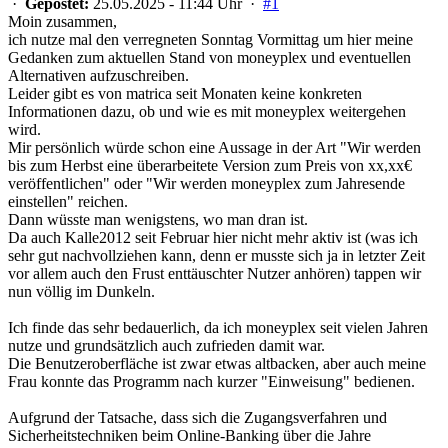
·
Gepostet:
25.05.2025 - 11:44 Uhr ·
#1
Moin zusammen,
ich nutze mal den verregneten Sonntag Vormittag um hier meine
Gedanken zum aktuellen Stand von moneyplex und eventuellen
Alternativen aufzuschreiben.
Leider gibt es von matrica seit Monaten keine konkreten
Informationen dazu, ob und wie es mit moneyplex weitergehen
wird.
Mir persönlich würde schon eine Aussage in der Art "Wir werden
bis zum Herbst eine überarbeitete Version zum Preis von xx,xx€
veröffentlichen" oder "Wir werden moneyplex zum Jahresende
einstellen" reichen.
Dann wüsste man wenigstens, wo man dran ist.
Da auch Kalle2012 seit Februar hier nicht mehr aktiv ist (was ich
sehr gut nachvollziehen kann, denn er musste sich ja in letzter Zeit
vor allem auch den Frust enttäuschter Nutzer anhören) tappen wir
nun völlig im Dunkeln.
Ich finde das sehr bedauerlich, da ich moneyplex seit vielen Jahren
nutze und grundsätzlich auch zufrieden damit war.
Die Benutzeroberfläche ist zwar etwas altbacken, aber auch meine
Frau konnte das Programm nach kurzer "Einweisung" bedienen.
Aufgrund der Tatsache, dass sich die Zugangsverfahren und
Sicherheitstechniken beim Online-Banking über die Jahre