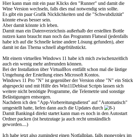
Hier kann man mit ein paar Klicks den "Runner" und damit die
Wine Version wechseln, falls dies mal notwendig sein sollte.
Es gibt ein paar Grafik Nicklichkeiten und die "Schwubdizität"
könnte etwas besser sein.
Aber damit könnte ich leben.
Damit man ein Datenverzeichnis außerhalb der erstellten Bottle
nutzen kann braucht man noch das Programm Flatseal (jedenfalls
habe ich auf die Schnelle keine andere Lösung gefunden), aber
damit ist das Thema schnell abgefrühstückt.
Mit einem virtuellen Windows 11 habe ich mich zwischenzeitlich
auch ein wenig mehr anfreunden können.
Bei der Installation über VirtualBox entfällt schon mal die lästige
Umgehung der Erstellung eines Microsoft Kontos.
Windows 11 Pro "N" ist gegenüber der Version ohne "N" ein Stück
abgespeckt und mit Hilfe des Win11Debloat Scripts lassen sich
weitere nicht benötigte Programme, die Telemetrie und sonstige
Belästigungen entsorgen.
Nachdem ich den "App-Vorbereitungsdienst" auf "Automatisch"
umgestellt hatte, liefen dann auch die Updates durch
Damit Banking4 direkt startet kann man es noch in den Autostart
Ordner packen (ist heutzutage ja auch recht umständlich
geworden....)
Ich habe jetzt also zumindest einen Notfallplan, falls moneyplex im