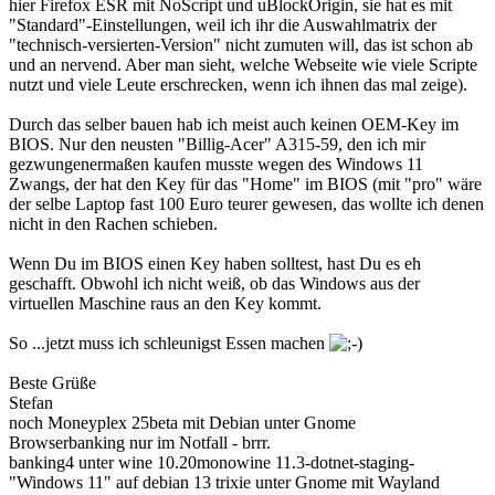
hier Firefox ESR mit NoScript und uBlockOrigin, sie hat es mit
"Standard"-Einstellungen, weil ich ihr die Auswahlmatrix der
"technisch-versierten-Version" nicht zumuten will, das ist schon ab
und an nervend. Aber man sieht, welche Webseite wie viele Scripte
nutzt und viele Leute erschrecken, wenn ich ihnen das mal zeige).
Durch das selber bauen hab ich meist auch keinen OEM-Key im
BIOS. Nur den neusten "Billig-Acer" A315-59, den ich mir
gezwungenermaßen kaufen musste wegen des Windows 11
Zwangs, der hat den Key für das "Home" im BIOS (mit "pro" wäre
der selbe Laptop fast 100 Euro teurer gewesen, das wollte ich denen
nicht in den Rachen schieben.
Wenn Du im BIOS einen Key haben solltest, hast Du es eh
geschafft. Obwohl ich nicht weiß, ob das Windows aus der
virtuellen Maschine raus an den Key kommt.
So ...jetzt muss ich schleunigst Essen machen
Beste Grüße
Stefan
noch Moneyplex 25beta mit Debian unter Gnome
Browserbanking nur im Notfall - brrr.
banking4 unter
wine 10.20mono
wine 11.3-dotnet-staging-
"Windows 11" auf debian 13 trixie unter Gnome mit Wayland