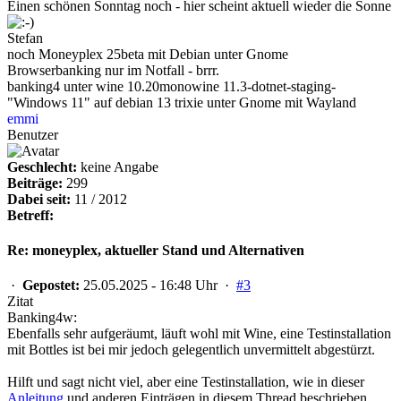
Einen schönen Sonntag noch - hier scheint aktuell wieder die Sonne
Stefan
noch Moneyplex 25beta mit Debian unter Gnome
Browserbanking nur im Notfall - brrr.
banking4 unter
wine 10.20mono
wine 11.3-dotnet-staging-
"Windows 11" auf debian 13 trixie unter Gnome mit Wayland
emmi
Benutzer
Geschlecht:
keine Angabe
Beiträge:
299
Dabei seit:
11 / 2012
Betreff:
Re: moneyplex, aktueller Stand und Alternativen
·
Gepostet:
25.05.2025 - 16:48 Uhr ·
#3
Zitat
Banking4w:
Ebenfalls sehr aufgeräumt, läuft wohl mit Wine, eine Testinstallation
mit Bottles ist bei mir jedoch gelegentlich unvermittelt abgestürzt.
Hilft und sagt nicht viel, aber eine Testinstallation, wie in dieser
Anleitung
und anderen Einträgen in diesem Thread beschrieben,