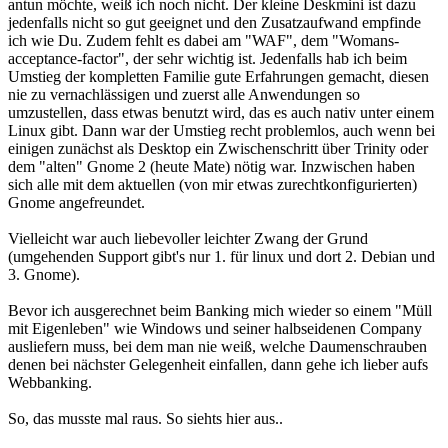
antun möchte, weiß ich noch nicht. Der kleine Deskmini ist dazu
jedenfalls nicht so gut geeignet und den Zusatzaufwand empfinde
ich wie Du. Zudem fehlt es dabei am "WAF", dem "Womans-
acceptance-factor", der sehr wichtig ist. Jedenfalls hab ich beim
Umstieg der kompletten Familie gute Erfahrungen gemacht, diesen
nie zu vernachlässigen und zuerst alle Anwendungen so
umzustellen, dass etwas benutzt wird, das es auch nativ unter einem
Linux gibt. Dann war der Umstieg recht problemlos, auch wenn bei
einigen zunächst als Desktop ein Zwischenschritt über Trinity oder
dem "alten" Gnome 2 (heute Mate) nötig war. Inzwischen haben
sich alle mit dem aktuellen (von mir etwas zurechtkonfigurierten)
Gnome angefreundet.
Vielleicht war auch liebevoller leichter Zwang der Grund
(umgehenden Support gibt's nur 1. für linux und dort 2. Debian und
3. Gnome).
Bevor ich ausgerechnet beim Banking mich wieder so einem "Müll
mit Eigenleben" wie Windows und seiner halbseidenen Company
ausliefern muss, bei dem man nie weiß, welche Daumenschrauben
denen bei nächster Gelegenheit einfallen, dann gehe ich lieber aufs
Webbanking.
So, das musste mal raus. So siehts hier aus..