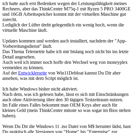
ich hatte auch erst Bedenken wegen der Leistungsfähigkeit meines
Rechners, aber das ThinkCentre M75q-1 mit Ryzen 5 PRO 3400GE
und 16GB Arbeitsspeicher kommt mit der virtuellen Maschine gut
zurecht.
Lediglich der Lüfter dreht gelegentlich ein wenig hoch, wenn die
virtuelle Maschine läuft.
Updates kommen und werden auch installiert, nachdem der "App-
Vorbereitungsdienst" läuft.
Das Thema Telemetrie habe ich mir bislang noch nicht bis ins letzte
Detail angesehen.
Auch weil ich immer noch hoffe den Wechsel weg von moneyplex
vermeiden zu können.
Auf der
Entwicklerseite
von Win11Debloat kannst Du Dir aber
ansehen, was mit dem Script möglich ist.
Ich habe Windows bisher nicht aktiviert.
Nach dem, was ich gelesen habe, lässt es sich mit Einschränkungen
auch ohne Aktivierung über den 30 tägigen Testzeitraum nutzen.
Im Falle eines Falles bekommt man OEM Keys aber auch für
kleines Geld (mein ThinkCentre müsste so was sogar im Bios stehen
haben).
Wenn Du Dir die Windows 11 .iso Datei von M$ herunter lädst, hast
Du praktisch alle Versionen von "Home" bis "Enterprise" zur