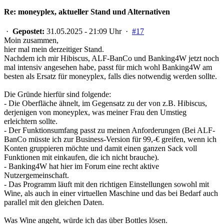
Re: moneyplex, aktueller Stand und Alternativen
·
Gepostet:
31.05.2025 - 21:09 Uhr ·
#17
Moin zusammen,
hier mal mein derzeitiger Stand.
Nachdem ich mir Hibiscus, ALF-BanCo und Banking4W jetzt noch
mal intensiv angesehen habe, passt für mich wohl Banking4W am
besten als Ersatz für moneyplex, falls dies notwendig werden sollte.
Die Gründe hierfür sind folgende:
- Die Oberfläche ähnelt, im Gegensatz zu der von z.B. Hibiscus,
derjenigen von moneyplex, was meiner Frau den Umstieg
erleichtern sollte.
- Der Funktionsumfang passt zu meinen Anforderungen (Bei ALF-
BanCo müsste ich zur Business-Version für 99,-€ greifen, wenn ich
Konten gruppieren möchte und damit einen ganzen Sack voll
Funktionen mit einkaufen, die ich nicht brauche).
- Banking4W hat hier im Forum eine recht aktive
Nutzergemeinschaft.
- Das Programm läuft mit den richtigen Einstellungen sowohl mit
Wine, als auch in einer virtuellen Maschine und das bei Bedarf auch
parallel mit den gleichen Daten.
Was Wine angeht, würde ich das über Bottles lösen.