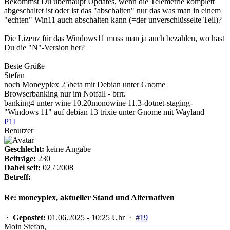
Bekommst Du überhaupt Updates, wenn die Telemetrie komplett
abgeschaltet ist oder ist das "abschalten" nur das was man in einem
"echten" Win11 auch abschalten kann (=der unverschlüsselte Teil)?
Die Lizenz für das Windows11 muss man ja auch bezahlen, wo hast
Du die "N"-Version her?
Beste Grüße
Stefan
noch Moneyplex 25beta mit Debian unter Gnome
Browserbanking nur im Notfall - brrr.
banking4 unter
wine 10.20mono
wine 11.3-dotnet-staging-
"Windows 11" auf debian 13 trixie unter Gnome mit Wayland
P1I
Benutzer
Geschlecht:
keine Angabe
Beiträge:
230
Dabei seit:
02 / 2008
Betreff:
Re: moneyplex, aktueller Stand und Alternativen
·
Gepostet:
01.06.2025 - 10:25 Uhr ·
#19
Moin Stefan,