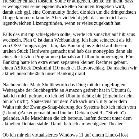
Hersteller einfach totstellt. Sollte er aufgeben, denke ich nicht, dass
er wenigstens seine eigenentwickelten Sourcen freigeben wird,
damit sich ggf. eine Community findet, die sich um die dringendsten
Dinge kümmern könnte. Aber vielleicht geht das auch nicht aus
irgendwelchen Lizenzgründen, wenn er vieles zugekauft hat.
Falls das mit mp schiefgehen sollte, werde ich zunächst auf hibiscus
wechseln, Plan C ist dann Webbanking. Ich hatte seinerzeit als ich
von OS/2 "umgezogen" bin, das Banking bis zuletzt auf diesem
uralten Stück Hardware gemacht und hab das moneyplex dann als
eines der letzten Programme (damals) auf Ubuntu umgezogen. Fürs
Banking hatte ich extra einen separaten kleinen Rechner gebaut,
einen ASRock Deskmini 110 nach c't Bauvorschlag. Da machen wir
aktuell ausschließlich unser Banking drauf.
Nachdem der Mark Shuttleworth das Ding mit der ungefragten
Weitergabe der Suchbegriffe an Amazon gedreht hat in Ubuntu 8,
hab ich mich gefragt, ob ich bei Ubuntu richtig bin (Ergebnis: nein,
bin ich nicht). Spätestens mit dem Zickzack um Unity oder dem
Wahn mit der Zwangs-Snap-isierung des Systems hab ich mich vom
(Ubuntu)Acker gemacht und bin bei Debian (seit 9 - "Stretch")
gelandet. Alle Maschinen die ich betreue, laufen derzeit unter dem
aktuellen Debian stable. Damit hab ich am wenigsten Theater.
Ob ich mir ein virtualisiertes Windows 11 auf einem Linux-Host