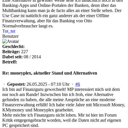
Eine Alternative in gewisser Weise sehe ich tatsächlich noch in den
Banking-Apps und Online-Portalen der Banken, denn über das
Multibanking kann man ja de facto alles an einer Stelle sehen. Der
Use Case ist natürlich ein ganz anderer als der einer Offline
Finanzverwaltung, aber für das Banking von Otto
Normalverbraucher langt es.
Tut_tut
Benutzer
Geschlecht:
Beiträge:
227
Dabei seit:
08 / 2014
Betreff:
Re: moneyplex, aktueller Stand und Alternativen
·
Gepostet:
26.05.2025 - 07:10 Uhr ·
#6
Ich bin auf Finanzguru gewechselt! MP interessiert mich seit dem
nur noch am Rande! Inzwischen bin ich froh, eine Alternative
gefunden zu haben, die alle meine Ansprüche an eine moderne
Finanzverwaltung erfüllt! Ich habe viele Jahre mit Microsoft Money,
KMymoney und Moneyplex gearbeitet.
Mehr möchte ich Finanzguru nicht loben. Mir ist hier im Forum
Kritik entgegengebracht worden, weil die Daten nicht auf eigenen
PC gespeichert sind.