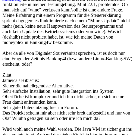
funktionierte in meiner Testumgebung, Mint 22.1, problemlos. Ob
man sich auf "wine" verlassen kann/sollte ist eine andere Frage.
Meine Erfahrung mit einem Programm für die Steuererklärung
spricht dagegen: es funktionierte nach einem "Minor-Update" nicht
mehr (nein, keine neue Hauptversion des Steuerprogramms und
auch kein Update des Betriebssystems oder von wine). Was ich
(deshalb) nicht probiert habe, ist, wie ich meine Daten von
moneyplex in Banking4w bekomme.
Aber da alle von Digitaler Souveränität sprechen, ist es doch nur
eine Frage der Zeit bis Banking4l (bzw. andere Linux-Banking-SW)
erscheint, oder?
Zitat
Jameica / Hibiscus:
Sicher die naheliegendste Alternative.
Sehr einfache Installation, sehr gute Integration ins System.
Oberfläche ist komplexer und ich bin nicht sicher, ob sich meine
Frau damit anfreunden kann.
Sehr gute Unterstützung hier im Forum.
Das Projekt scheint mir aber nicht sehr breit aufgestellt und nur von
Olaf Wiluhn getragen zu sein oder irre ich mich da?
Wird wohl auch meine Wahl werden. Die Java VM ist sicher gut ins
System integriert. Anhand der vielen Einträge hier im Forum kann