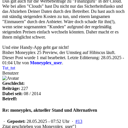
Das gilt auch für die Werbebeiträge zu "Finanzguru" in der Cloud.
Wie bei allen "Clouds" hast Du nicht nur das Sicherheitsfiasko und
das Abziehen Deiner Daten durch den Betreiber. Du hast auch noch
mit ständig steigenden Kosten zu tun, und einem langsamen
"Einmauern" durch den Anbieter. Wäre doch schade für ihn(!),
wenn seine sogenannten "Kunden" aufgrund der regelmäßig
steigenden Preisen einfach wechseln könnten. Daher macht er es
ihnen möglichst schwer.
Und eine Handy-App geht gar nicht!
Bisher Moneyplex 25 Preview, der Umstieg auf Hibiscus läuft.
Dieser Post wurde 1 mal bearbeitet. Letzte Editierung: 28.05.2025 -
01:04 Uhr von
Moneyplex_user
.
Tut_tut
Benutzer
Geschlecht:
Beiträge:
227
Dabei seit:
08 / 2014
Betreff:
Re: moneyplex, aktueller Stand und Alternativen
·
Gepostet:
28.05.2025 - 07:52 Uhr ·
#13
Zitat geschrieben von Moneyplex_user"]