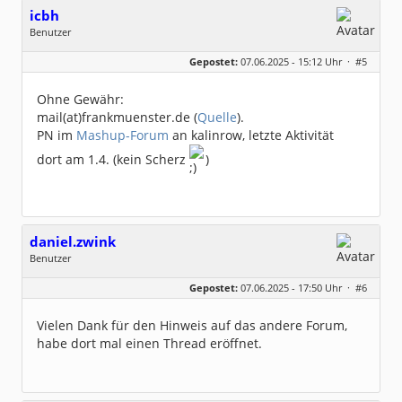
icbh
Benutzer
Geschlecht:
keine Angabe
Gepostet:
07.06.2025 - 15:12 Uhr ·
#5
Beiträge:
1015
Dabei seit:
05 / 2020
Ohne Gewähr:
mail(at)frankmuenster.de (
Quelle
).
PN im
Mashup-Forum
an kalinrow, letzte Aktivität
dort am 1.4. (kein Scherz
)
daniel.zwink
Benutzer
Geschlecht:
keine Angabe
Gepostet:
07.06.2025 - 17:50 Uhr ·
#6
Beiträge:
3
Dabei seit:
06 / 2025
Vielen Dank für den Hinweis auf das andere Forum,
habe dort mal einen Thread eröffnet.