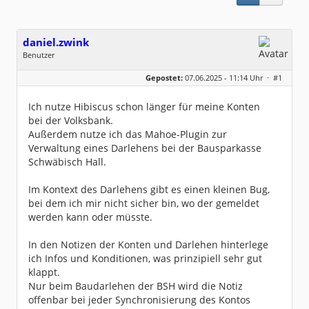
daniel.zwink
Benutzer
Geschlecht:
keine Angabe
Gepostet:
07.06.2025 - 11:14 Uhr ·
#1
Beiträge:
3
Dabei seit:
06 / 2025
Ich nutze Hibiscus schon länger für meine Konten
bei der Volksbank.
Außerdem nutze ich das Mahoe-Plugin zur
Verwaltung eines Darlehens bei der Bausparkasse
Schwäbisch Hall.
Im Kontext des Darlehens gibt es einen kleinen Bug,
bei dem ich mir nicht sicher bin, wo der gemeldet
werden kann oder müsste.
In den Notizen der Konten und Darlehen hinterlege
ich Infos und Konditionen, was prinzipiell sehr gut
klappt.
Nur beim Baudarlehen der BSH wird die Notiz
offenbar bei jeder Synchronisierung des Kontos