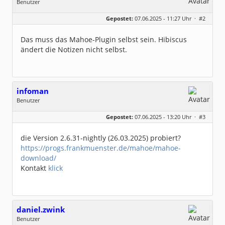
Benutzer
Geschlecht:
keine Angabe
Gepostet:
07.06.2025 - 11:27 Uhr ·
#2
Herkunft:
Leipzig
Homepage:
willuhn.de/
Beiträge:
11680
Das muss das Mahoe-Plugin selbst sein. Hibiscus
Dabei seit:
03 / 2005
ändert die Notizen nicht selbst.
infoman
Benutzer
Geschlecht:
Gepostet:
07.06.2025 - 13:20 Uhr ·
#3
Beiträge:
8323
Dabei seit:
06 / 2008
die Version 2.6.31-nightly (26.03.2025) probiert?
https://progs.frankmuenster.de/mahoe/mahoe-
download/
Kontakt
klick
daniel.zwink
Benutzer