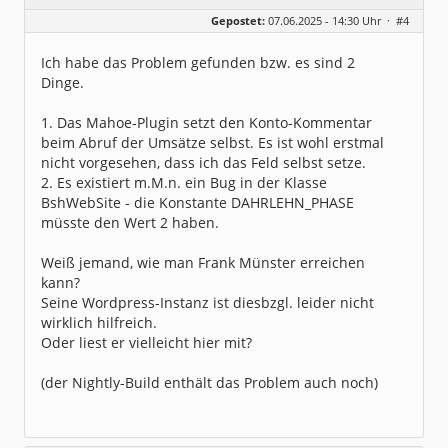
Geschlecht:
keine Angabe
Gepostet:
07.06.2025 - 14:30 Uhr ·
#4
Beiträge:
3
Dabei seit:
06 / 2025
Ich habe das Problem gefunden bzw. es sind 2
Dinge.
1. Das Mahoe-Plugin setzt den Konto-Kommentar
beim Abruf der Umsätze selbst. Es ist wohl erstmal
nicht vorgesehen, dass ich das Feld selbst setze.
2. Es existiert m.M.n. ein Bug in der Klasse
BshWebSite - die Konstante DAHRLEHN_PHASE
müsste den Wert 2 haben.
Weiß jemand, wie man Frank Münster erreichen
kann?
Seine Wordpress-Instanz ist diesbzgl. leider nicht
wirklich hilfreich.
Oder liest er vielleicht hier mit?
(der Nightly-Build enthält das Problem auch noch)