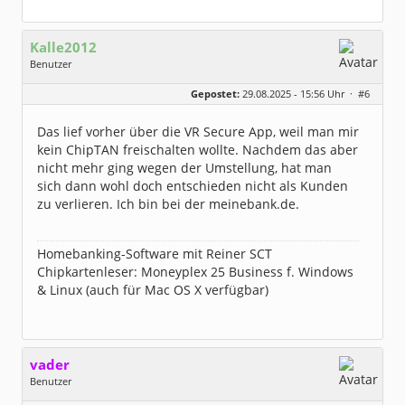
Kalle2012
Benutzer
Geschlecht:
Gepostet:
29.08.2025 - 15:56 Uhr ·
#6
Herkunft:
NRW
Homepage:
ksit.de
Beiträge:
1560
Das lief vorher über die VR Secure App, weil man mir
Dabei seit:
11 / 2012
kein ChipTAN freischalten wollte. Nachdem das aber
nicht mehr ging wegen der Umstellung, hat man
sich dann wohl doch entschieden nicht als Kunden
zu verlieren. Ich bin bei der meinebank.de.
Homebanking-Software mit Reiner SCT
Chipkartenleser: Moneyplex 25 Business f. Windows
& Linux (auch für Mac OS X verfügbar)
vader
Benutzer
Geschlecht:
keine Angabe