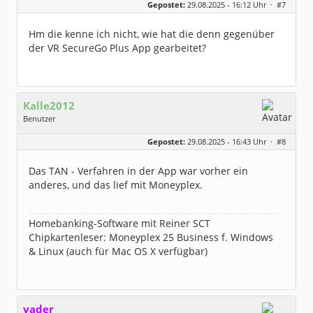
Gepostet:
29.08.2025 - 16:12 Uhr ·
#7
Beiträge:
1057
Dabei seit:
12 / 2004
Hm die kenne ich nicht, wie hat die denn gegenüber
der VR SecureGo Plus App gearbeitet?
Kalle2012
Benutzer
Geschlecht:
Gepostet:
29.08.2025 - 16:43 Uhr ·
#8
Herkunft:
NRW
Homepage:
ksit.de
Beiträge:
1560
Das TAN - Verfahren in der App war vorher ein
Dabei seit:
11 / 2012
anderes, und das lief mit Moneyplex.
Homebanking-Software mit Reiner SCT
Chipkartenleser: Moneyplex 25 Business f. Windows
& Linux (auch für Mac OS X verfügbar)
vader