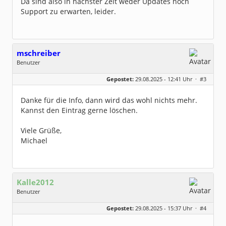
Da sind also in nächster Zeit weder Updates noch
Support zu erwarten, leider.
mschreiber
Benutzer
Geschlecht:
keine Angabe
Gepostet:
29.08.2025 - 12:41 Uhr ·
#3
Beiträge:
2
Dabei seit:
08 / 2025
Danke für die Info, dann wird das wohl nichts mehr.
Kannst den Eintrag gerne löschen.
Viele Grüße,
Michael
Kalle2012
Benutzer
Geschlecht:
Gepostet:
29.08.2025 - 15:37 Uhr ·
#4
Herkunft:
NRW
Homepage:
ksit.de
Beiträge:
1560