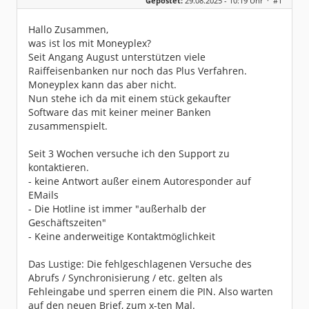
Gepostet:
29.08.2025 - 10:19 Uhr ·
#1
Beiträge:
2
Dabei seit:
08 / 2025
Hallo Zusammen,
was ist los mit Moneyplex?
Seit Angang August unterstützen viele
Raiffeisenbanken nur noch das Plus Verfahren.
Moneyplex kann das aber nicht.
Nun stehe ich da mit einem stück gekaufter
Software das mit keiner meiner Banken
zusammenspielt.
Seit 3 Wochen versuche ich den Support zu
kontaktieren.
- keine Antwort außer einem Autoresponder auf
EMails
- Die Hotline ist immer "außerhalb der
Geschäftszeiten"
- Keine anderweitige Kontaktmöglichkeit
Das Lustige: Die fehlgeschlagenen Versuche des
Abrufs / Synchronisierung / etc. gelten als
Fehleingabe und sperren einem die PIN. Also warten
auf den neuen Brief, zum x-ten Mal.