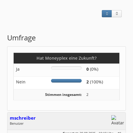
Umfrage
Hat Moneyplex eine Zukunft?
Ja
0
(0%)
Nein
2
(100%)
Stimmen insgesamt:
2
mschreiber
Benutzer
Geschlecht:
keine Angabe