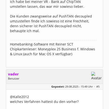
Ich habe bei meiner VR - Bank auf ChipTAN
Dabei seit:
11 / 2012
umstellen lassen, das war mir sowieso lieber.
Die Kunden zwangsweise auf PushTAN decoupled
umzustellen finde ich sowieso ist eine Frechheit,
denn sicherer ist PushTAN decoupled nicht,
behaupte ich mal.
Homebanking-Software mit Reiner SCT
Chipkartenleser: Moneyplex 25 Business f. Windows
& Linux (auch für Mac OS X verfügbar)
vader
Benutzer
Geschlecht:
keine Angabe
Gepostet:
29.08.2025 - 15:49 Uhr ·
#5
Beiträge:
1057
Dabei seit:
12 / 2004
@Kalle2012
welches Verfahren hattest du den vorher?