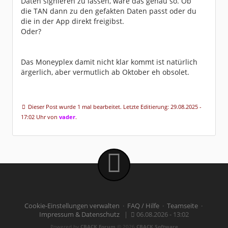
Daten signieren zu lassen, wäre das genau so. Ob
die TAN dann zu den gefakten Daten passt oder du
die in der App direkt freigibst.
Oder?
Das Moneyplex damit nicht klar kommt ist natürlich
ärgerlich, aber vermutlich ab Oktober eh obsolet.
Dieser Post wurde 1 mal bearbeitet. Letzte Editierung: 29.08.2025 -
17:02 Uhr von
vader
.
Cookie-Einstellungen verwalten
·
FAQ / Hilfe
·
Teamseite
·
Impressum & Datenschutz
|
06.08.2026 - 13:02
Powered by
CBACK Forum
© 2026
CBACK Software