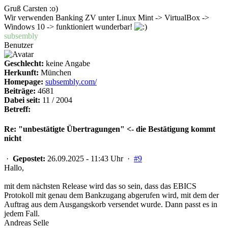
Gruß Carsten :o)
Wir verwenden Banking ZV unter Linux Mint -> VirtualBox ->
Windows 10 -> funktioniert wunderbar!
subsembly
Benutzer
Geschlecht:
keine Angabe
Herkunft:
München
Homepage:
subsembly.com/
Beiträge:
4681
Dabei seit:
11 / 2004
Betreff:
Re: "unbestätigte Übertragungen" <- die Bestätigung kommt
nicht
·
Gepostet:
26.09.2025 - 11:43 Uhr ·
#9
Hallo,
mit dem nächsten Release wird das so sein, dass das EBICS
Protokoll mit genau dem Bankzugang abgerufen wird, mit dem der
Auftrag aus dem Ausgangskorb versendet wurde. Dann passt es in
jedem Fall.
Andreas Selle