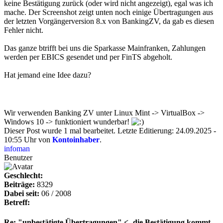
keine Bestätigung zurück (oder wird nicht angezeigt), egal was ich
mache. Der Screenshot zeigt unten noch einige Übertragungen aus
der letzten Vorgängerversion 8.x von BankingZV, da gab es diesen
Fehler nicht.
Das ganze btrifft bei uns die Sparkasse Mainfranken, Zahlungen
werden per EBICS gesendet und per FinTS abgeholt.
Hat jemand eine Idee dazu?
Wir verwenden Banking ZV unter Linux Mint -> VirtualBox ->
Windows 10 -> funktioniert wunderbar!
Dieser Post wurde 1 mal bearbeitet. Letzte Editierung: 24.09.2025 -
10:55 Uhr von
Kontoinhaber
.
infoman
Benutzer
Geschlecht:
Beiträge:
8329
Dabei seit:
06 / 2008
Betreff:
Re: "unbestätigte Übertragungen" <- die Bestätigung kommt