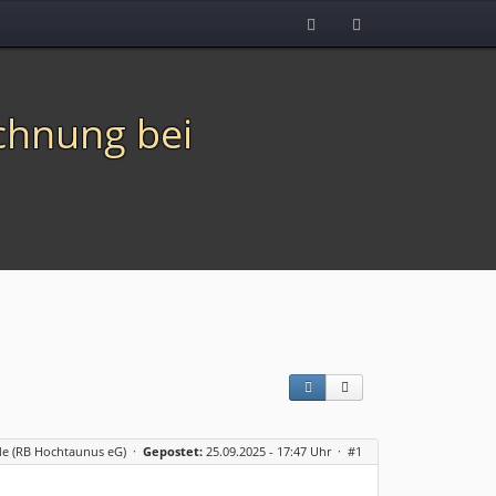
chnung bei
de (RB Hochtaunus eG)
·
Gepostet:
25.09.2025 - 17:47 Uhr ·
#1