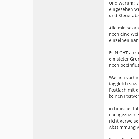
Und warum? We
eingesehen we
und Steuerabz
Alle mir beka
noch eine Weil
einzelnen Ban
Es NICHT anzuz
ein steter Gr
noch beeinflu
Was ich vorhin
taggleich sog
Postfach mit 
keinen Postve
in hibiscus fü
nachgezogenen
richtigerweise
Abstimmung ve