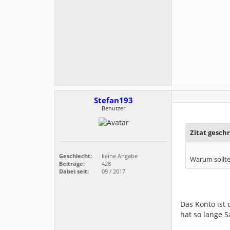
Stefan193
Benutzer
Zitat gesch
Geschlecht:
keine Angabe
Warum sollte
Beiträge:
428
Dabei seit:
09 / 2017
Das Konto ist 
hat so lange S