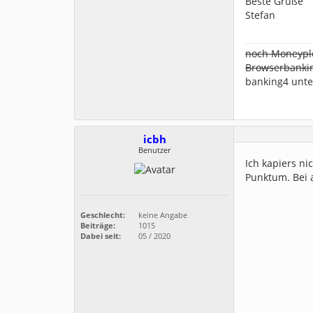
Beste Grüße
Stefan
noch Moneypl
Browserbanking
banking4 unt
icbh
Benutzer
Ich kapiers n
Punktum. Bei 
Geschlecht:
keine Angabe
Beiträge:
1015
Dabei seit:
05 / 2020