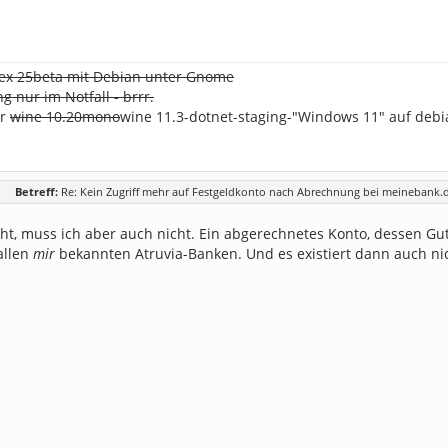
ex 25beta mit Debian unter Gnome
 nur im Notfall - brrr.
er
wine 10.20mono
wine 11.3-dotnet-staging-"Windows 11" auf debi
Betreff:
Re: Kein Zugriff mehr auf Festgeldkonto nach Abrechnung bei meinebank.
icht, muss ich aber auch nicht. Ein abgerechnetes Konto, dessen G
allen
mir
bekannten Atruvia-Banken. Und es existiert dann auch n