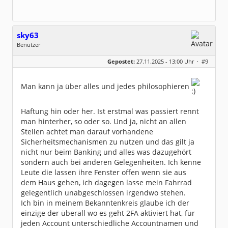
sky63
Benutzer
Geschlecht:
keine Angabe
Gepostet:
27.11.2025 - 13:00 Uhr ·
#9
Beiträge:
5
Dabei seit:
11 / 2025
Man kann ja über alles und jedes philosophieren
Haftung hin oder her. Ist erstmal was passiert rennt
man hinterher, so oder so. Und ja, nicht an allen
Stellen achtet man darauf vorhandene
Sicherheitsmechanismen zu nutzen und das gilt ja
nicht nur beim Banking und alles was dazugehört
sondern auch bei anderen Gelegenheiten. Ich kenne
Leute die lassen ihre Fenster offen wenn sie aus
dem Haus gehen, ich dagegen lasse mein Fahrrad
gelegentlich unabgeschlossen irgendwo stehen.
Ich bin in meinem Bekanntenkreis glaube ich der
einzige der überall wo es geht 2FA aktiviert hat, für
jeden Account unterschiedliche Accountnamen und