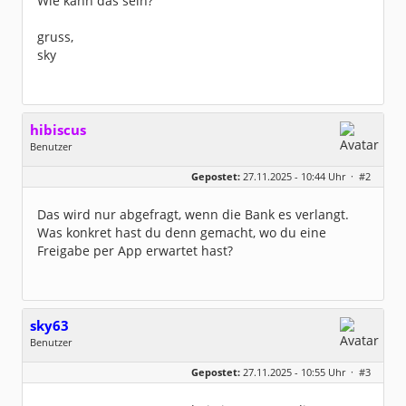
Wie kann das sein?
gruss,
sky
hibiscus
Benutzer
Geschlecht:
keine Angabe
Gepostet:
27.11.2025 - 10:44 Uhr ·
#2
Herkunft:
Leipzig
Homepage:
willuhn.de/
Beiträge:
11680
Das wird nur abgefragt, wenn die Bank es verlangt.
Dabei seit:
03 / 2005
Was konkret hast du denn gemacht, wo du eine
Freigabe per App erwartet hast?
sky63
Benutzer
Geschlecht:
keine Angabe
Gepostet:
27.11.2025 - 10:55 Uhr ·
#3
Beiträge:
5
Dabei seit:
11 / 2025