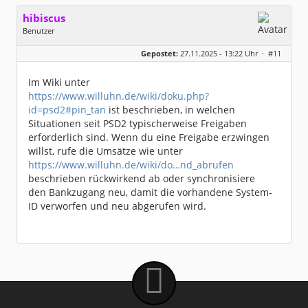
hibiscus
Benutzer
Geschlecht:
keine Angabe
Gepostet:
27.11.2025 - 13:22 Uhr ·
#11
Herkunft:
Leipzig
Homepage:
willuhn.de/
Beiträge:
11680
Im Wiki unter
Dabei seit:
03 / 2005
https://www.willuhn.de/wiki/doku.php?
id=psd2#pin_tan
ist beschrieben, in welchen
Situationen seit PSD2 typischerweise Freigaben
erforderlich sind. Wenn du eine Freigabe erzwingen
willst, rufe die Umsätze wie unter
https://www.willuhn.de/wiki/do…nd_abrufen
beschrieben rückwirkend ab oder synchronisiere
den Bankzugang neu, damit die vorhandene System-
ID verworfen und neu abgerufen wird.