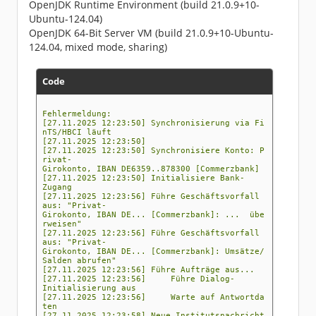
OpenJDK Runtime Environment (build 21.0.9+10-
Ubuntu-124.04)
OpenJDK 64-Bit Server VM (build 21.0.9+10-Ubuntu-
124.04, mixed mode, sharing)
Code
Fehlermeldung:
[27.11.2025 12:23:50] Synchronisierung via Fi
nTS/HBCI läuft
[27.11.2025 12:23:50]
[27.11.2025 12:23:50] Synchronisiere Konto: P
rivat-
Girokonto, IBAN DE6359..878300 [Commerzbank]
[27.11.2025 12:23:50] Initialisiere Bank-
Zugang
[27.11.2025 12:23:56] Führe Geschäftsvorfall
aus: "Privat-
Girokonto, IBAN DE... [Commerzbank]: ... übe
rweisen"
[27.11.2025 12:23:56] Führe Geschäftsvorfall
aus: "Privat-
Girokonto, IBAN DE... [Commerzbank]: Umsätze/
Salden abrufen"
[27.11.2025 12:23:56] Führe Aufträge aus...
[27.11.2025 12:23:56] Führe Dialog-
Initialisierung aus
[27.11.2025 12:23:56] Warte auf Antwortda
ten
[27.11.2025 12:23:58] Neue Institutsnachricht