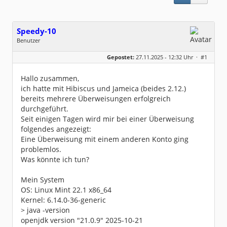
Speedy-10
Benutzer
Geschlecht:
keine Angabe
Gepostet:
27.11.2025 - 12:32 Uhr ·
#1
Beiträge:
27
Dabei seit:
12 / 2016
Hallo zusammen,
ich hatte mit Hibiscus und Jameica (beides 2.12.)
bereits mehrere Überweisungen erfolgreich
durchgeführt.
Seit einigen Tagen wird mir bei einer Überweisung
folgendes angezeigt:
Eine Überweisung mit einem anderen Konto ging
problemlos.
Was könnte ich tun?
Mein System
OS: Linux Mint 22.1 x86_64
Kernel: 6.14.0-36-generic
> java -version
openjdk version "21.0.9" 2025-10-21