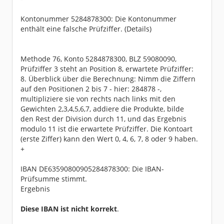
[27.11.2025 12:24:12]
[27.11.2025 12:24:12] ***********************
******************************
Kontonummer 5284878300: Die Kontonummer
[27.11.2025 12:24:16] Zusammengefasste Fehler
enthält eine falsche Prüfziffer. (Details)
meldungen:
[27.11.2025 12:24:16] Meldung der Bank: 90
50:Die Nachricht enthält Fehler.
[27.11.2025 12:24:16] Meldung der Bank: 98
00:Dialog abgebrochen
Methode 76, Konto 5284878300, BLZ 59080090,
[27.11.2025 12:24:16] Meldung der Bank: 99
Prüfziffer 3 steht an Position 8, erwartete Prüfziffer:
99:Mindestens ein Auftrag konnte nicht ausgef
ührt werden.
8. Überblick über die Berechnung: Nimm die Ziffern
[27.11.2025 12:24:16] org.kapott.hbci.exce
auf den Positionen 2 bis 7 - hier: 284878 -,
ptions.HBCI_Exception: Nachricht ist nicht ve
rschlüsselt
multipliziere sie von rechts nach links mit den
at org.kapott.hbci.manager.HBCIKernelImpl.r
Gewichten 2,3,4,5,6,7, addiere die Produkte, bilde
awDoIt(HBCIKernelImpl.java:463)
at org.kapott.hbci.manager.HBCIDialog.doJob
den Rest der Division durch 11, und das Ergebnis
s(HBCIDialog.java:289)
modulo 11 ist die erwartete Prüfziffer. Die Kontoart
at org.kapott.hbci.manager.HBCIDialog.doIt(
HBCIDialog.java:469)
(erste Ziffer) kann den Wert 0, 4, 6, 7, 8 oder 9 haben.
at org.kapott.hbci.manager.HBCIHandler.exec
ute(HBCIHandler.java:541)
+
at de.willuhn.jameica.hbci.synchronize.hbci
.HBCISynchronizeBackend$HBCIJobGroup.executeJ
obs(HBCISynchronizeBackend.java:352)
IBAN DE63590800905284878300: Die IBAN-
at de.willuhn.jameica.hbci.synchronize.hbci
Prüfsumme stimmt.
.HBCISynchronizeBackend$HBCIJobGroup.sync(HBC
ISynchronizeBackend.java:273)
Ergebnis
at de.willuhn.jameica.hbci.synchronize.Abst
ractSynchronizeBackend$Worker.run(AbstractSyn
chronizeBackend.java:401)
Diese IBAN ist nicht korrekt
.
at de.willuhn.jameica.gui.GUI$7.run(GUI.jav
a:1113)