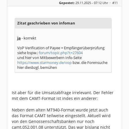
Gepostet:
29.11.2025 - 07:12 Uhr ·
#11
Beiträge:
136
Dabei seit:
10 / 2019
Zitat geschrieben von infoman
ja
- korrekt
VoP Verification of Payee = Empfängerüberprüfung
siehe bspw.:
forum/topic.php?t=27604
und hier von Mitbewerbern Info-Seite
https://www.starmoney.de/vop
bzw. die Forensuche
hier diesbzgl. bemühen
Ist aber für die Umsatzabfrage irrelevant. Der Fehler
mit dem CAMT-Format ist indes ein anderer:
Neben dem alten MT940-Format wurde jetzt auch
das Format CAMT teilweise eingestellt. Aktuell wird
von den Genossenschaftsbanken nur noch
camt.052.001.08 unterstützt. Das war bislang nicht