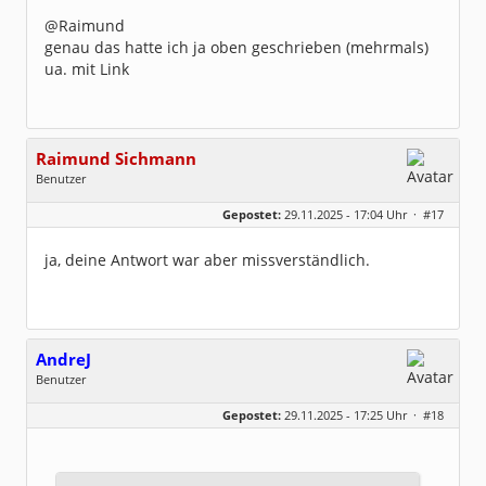
@Raimund
genau das hatte ich ja oben geschrieben (mehrmals)
ua. mit Link
Raimund Sichmann
Benutzer
Geschlecht:
keine Angabe
Gepostet:
29.11.2025 - 17:04 Uhr ·
#17
Beiträge:
8493
Dabei seit:
08 / 2002
ja, deine Antwort war aber missverständlich.
AndreJ
Benutzer
Geschlecht:
keine Angabe
Gepostet:
29.11.2025 - 17:25 Uhr ·
#18
Beiträge:
136
Dabei seit:
10 / 2019