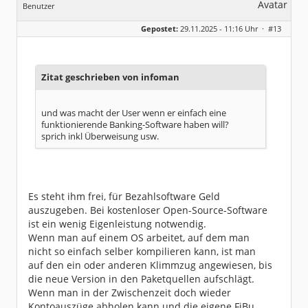
Benutzer
Geschlecht:
keine Angabe
Gepostet:
29.11.2025 - 11:16 Uhr ·
#13
Beiträge:
136
Dabei seit:
10 / 2019
Zitat geschrieben von infoman
und was macht der User wenn er einfach eine
funktionierende Banking-Software haben will?
sprich inkl Überweisung usw.
Es steht ihm frei, für Bezahlsoftware Geld
auszugeben. Bei kostenloser Open-Source-Software
ist ein wenig Eigenleistung notwendig.
Wenn man auf einem OS arbeitet, auf dem man
nicht so einfach selber kompilieren kann, ist man
auf den ein oder anderen Klimmzug angewiesen, bis
die neue Version in den Paketquellen aufschlägt.
Wenn man in der Zwischenzeit doch wieder
Kontoauszüge abholen kann und die eigene FiBu