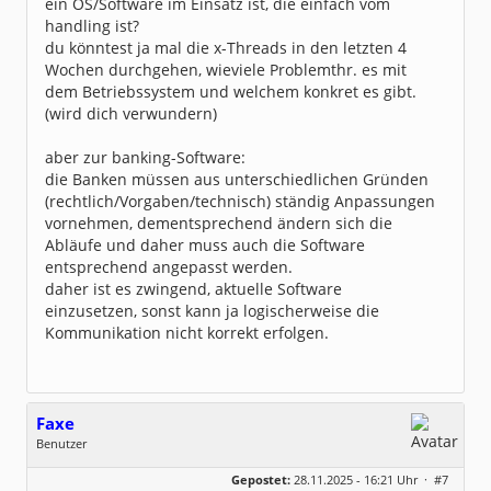
ein OS/Software im Einsatz ist, die einfach vom
handling ist?
du könntest ja mal die x-Threads in den letzten 4
Wochen durchgehen, wieviele Problemthr. es mit
dem Betriebssystem und welchem konkret es gibt.
(wird dich verwundern)
aber zur banking-Software:
die Banken müssen aus unterschiedlichen Gründen
(rechtlich/Vorgaben/technisch) ständig Anpassungen
vornehmen, dementsprechend ändern sich die
Abläufe und daher muss auch die Software
entsprechend angepasst werden.
daher ist es zwingend, aktuelle Software
einzusetzen, sonst kann ja logischerweise die
Kommunikation nicht korrekt erfolgen.
Faxe
Benutzer
Geschlecht:
keine Angabe
Gepostet:
28.11.2025 - 16:21 Uhr ·
#7
Beiträge:
9