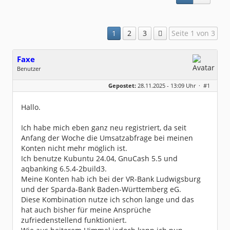
1
2
3
Seite 1 von 3
Faxe
Benutzer
Geschlecht:
keine Angabe
Gepostet:
28.11.2025 - 13:09 Uhr ·
#1
Beiträge:
9
Dabei seit:
11 / 2025
Hallo.
Ich habe mich eben ganz neu registriert, da seit
Anfang der Woche die Umsatzabfrage bei meinen
Konten nicht mehr möglich ist.
Ich benutze Kubuntu 24.04, GnuCash 5.5 und
aqbanking 6.5.4-2build3.
Meine Konten hab ich bei der VR-Bank Ludwigsburg
und der Sparda-Bank Baden-Württemberg eG.
Diese Kombination nutze ich schon lange und das
hat auch bisher für meine Ansprüche
zufriedenstellend funktioniert.