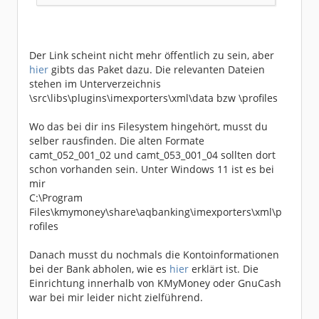
Der Link scheint nicht mehr öffentlich zu sein, aber
hier
gibts das Paket dazu. Die relevanten Dateien
stehen im Unterverzeichnis
\src\libs\plugins\imexporters\xml\data bzw \profiles
Wo das bei dir ins Filesystem hingehört, musst du
selber rausfinden. Die alten Formate
camt_052_001_02 und camt_053_001_04 sollten dort
schon vorhanden sein. Unter Windows 11 ist es bei
mir
C:\Program
Files\kmymoney\share\aqbanking\imexporters\xml\p
rofiles
Danach musst du nochmals die Kontoinformationen
bei der Bank abholen, wie es
hier
erklärt ist. Die
Einrichtung innerhalb von KMyMoney oder GnuCash
war bei mir leider nicht zielführend.