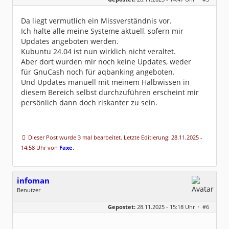
Beiträge:
9
Dabei seit:
11 / 2025
Da liegt vermutlich ein Missverständnis vor.
Ich halte alle meine Systeme aktuell, sofern mir
Updates angeboten werden.
Kubuntu 24.04 ist nun wirklich nicht veraltet.
Aber dort wurden mir noch keine Updates, weder
für GnuCash noch für aqbanking angeboten.
Und Updates manuell mit meinem Halbwissen in
diesem Bereich selbst durchzuführen erscheint mir
persönlich dann doch riskanter zu sein.
Dieser Post wurde 3 mal bearbeitet. Letzte Editierung: 28.11.2025 -
14:58 Uhr von
Faxe
.
infoman
Benutzer
Geschlecht:
Gepostet:
28.11.2025 - 15:18 Uhr ·
#6
Beiträge:
8323
Dabei seit:
06 / 2008