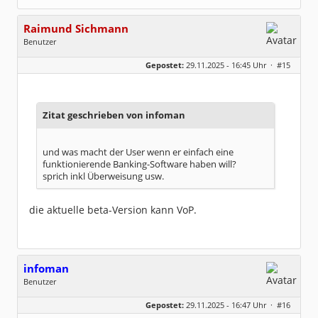
Raimund Sichmann
Benutzer
Geschlecht:
keine Angabe
Gepostet:
29.11.2025 - 16:45 Uhr ·
#15
Beiträge:
8493
Dabei seit:
08 / 2002
Zitat geschrieben von infoman
und was macht der User wenn er einfach eine
funktionierende Banking-Software haben will?
sprich inkl Überweisung usw.
die aktuelle beta-Version kann VoP.
infoman
Benutzer
Geschlecht:
Gepostet:
29.11.2025 - 16:47 Uhr ·
#16
Beiträge:
8323
Dabei seit:
06 / 2008