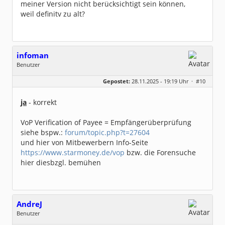
meiner Version nicht berücksichtigt sein können,
weil definitv zu alt?
infoman
Benutzer
Geschlecht:
Gepostet:
28.11.2025 - 19:19 Uhr ·
#10
Beiträge:
8323
Dabei seit:
06 / 2008
ja
- korrekt
VoP Verification of Payee = Empfängerüberprüfung
siehe bspw.:
forum/topic.php?t=27604
und hier von Mitbewerbern Info-Seite
https://www.starmoney.de/vop
bzw. die Forensuche
hier diesbzgl. bemühen
AndreJ
Benutzer
Geschlecht:
keine Angabe