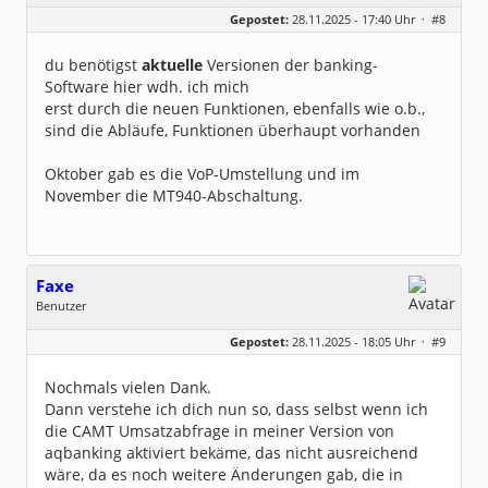
Geschlecht:
Gepostet:
28.11.2025 - 17:40 Uhr ·
#8
Beiträge:
8323
Dabei seit:
06 / 2008
du benötigst
aktuelle
Versionen der banking-
Software hier wdh. ich mich
erst durch die neuen Funktionen, ebenfalls wie o.b.,
sind die Abläufe, Funktionen überhaupt vorhanden
Oktober gab es die VoP-Umstellung und im
November die MT940-Abschaltung.
Faxe
Benutzer
Geschlecht:
keine Angabe
Gepostet:
28.11.2025 - 18:05 Uhr ·
#9
Beiträge:
9
Dabei seit:
11 / 2025
Nochmals vielen Dank.
Dann verstehe ich dich nun so, dass selbst wenn ich
die CAMT Umsatzabfrage in meiner Version von
aqbanking aktiviert bekäme, das nicht ausreichend
wäre, da es noch weitere Änderungen gab, die in