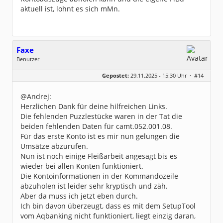
aktuell ist, lohnt es sich mMn.
Faxe
Benutzer
Geschlecht:
keine Angabe
Gepostet:
29.11.2025 - 15:30 Uhr ·
#14
Beiträge:
9
Dabei seit:
11 / 2025
@Andrej:
Herzlichen Dank für deine hilfreichen Links.
Die fehlenden Puzzlestücke waren in der Tat die
beiden fehlenden Daten für camt.052.001.08.
Für das erste Konto ist es mir nun gelungen die
Umsätze abzurufen.
Nun ist noch einige Fleißarbeit angesagt bis es
wieder bei allen Konten funktioniert.
Die Kontoinformationen in der Kommandozeile
abzuholen ist leider sehr kryptisch und zäh.
Aber da muss ich jetzt eben durch.
Ich bin davon überzeugt, dass es mit dem SetupTool
vom Aqbanking nicht funktioniert, liegt einzig daran,