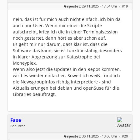
Geschlecht:
keine Angabe
Gepostet:
29.11.2025 - 17:54 Uhr ·
#19
Beiträge:
8493
Dabei seit:
08 / 2002
nein, das ist für mich auch nicht einfach, ich bin da
auch nur User. Wenn mir einer die Scripte
aufschreibt, krieg ich die in einer Terminalsession
noch gestartet, dann hört es aber schon auf.
Es geht mir nur darum, dass klar ist, dass die
Software das kann, sie ist funktionsfähig, besonders
in klarer Abgrenzung zur Katastrophe bei
Moneyplex.
Wenn also jetzt die Updates in den Repos kommen,
wird es wieder einfacher. Soweit ich weiß - und ich
die Newsgroupinfos richtig interpretiere - sind
Aktualisierungen bei debian und openSuse für die
Libraries beauftragt.
Faxe
Benutzer
Geschlecht:
keine Angabe
Gepostet:
30.11.2025 - 13:00 Uhr ·
#20
Beiträge:
9