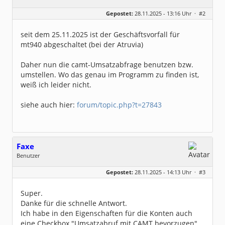
Geschlecht:
keine Angabe
Gepostet:
28.11.2025 - 13:16 Uhr ·
#2
Beiträge:
121
Dabei seit:
02 / 2017
seit dem 25.11.2025 ist der Geschäftsvorfall für
mt940 abgeschaltet (bei der Atruvia)
Daher nun die camt-Umsatzabfrage benutzen bzw.
umstellen. Wo das genau im Programm zu finden ist,
weiß ich leider nicht.
siehe auch hier:
forum/topic.php?t=27843
Faxe
Benutzer
Geschlecht:
keine Angabe
Gepostet:
28.11.2025 - 14:13 Uhr ·
#3
Beiträge:
9
Dabei seit:
11 / 2025
Super.
Danke für die schnelle Antwort.
Ich habe in den Eigenschaften für die Konten auch
eine Checkbox "Umsatzabruf mit CAMT bevorzugen"