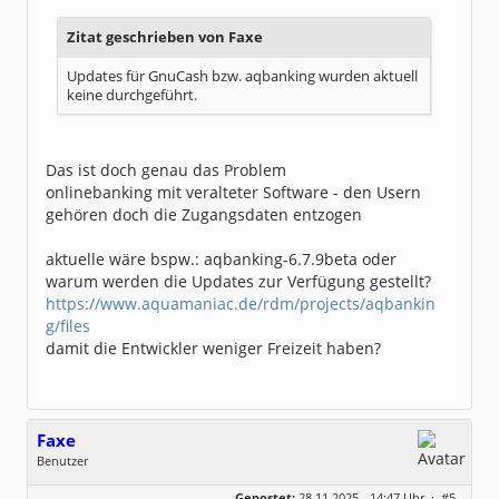
Zitat geschrieben von Faxe
Updates für GnuCash bzw. aqbanking wurden aktuell
keine durchgeführt.
Das ist doch genau das Problem
onlinebanking mit veralteter Software - den Usern
gehören doch die Zugangsdaten entzogen
aktuelle wäre bspw.: aqbanking-6.7.9beta oder
warum werden die Updates zur Verfügung gestellt?
https://www.aquamaniac.de/rdm/projects/aqbankin
g/files
damit die Entwickler weniger Freizeit haben?
Faxe
Benutzer
Geschlecht:
keine Angabe
Gepostet:
28.11.2025 - 14:47 Uhr ·
#5