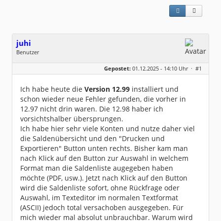
juhi
Benutzer
Geschlecht:
Gepostet:
01.12.2025 - 14:10 Uhr ·
#1
Herkunft:
Deutschland
Beiträge:
39
Dabei seit:
07 / 2024
Ich habe heute die
Version 12.99
installiert und
schon wieder neue Fehler gefunden, die vorher in
12.97 nicht drin waren. Die 12.98 haber ich
vorsichtshalber übersprungen.
Ich habe hier sehr viele Konten und nutze daher viel
die Saldenübersicht und den "Drucken und
Exportieren" Button unten rechts. Bisher kam man
nach Klick auf den Button zur Auswahl in welchem
Format man die Saldenliste augegeben haben
möchte (PDF, usw.). Jetzt nach Klick auf den Button
wird die Saldenliste sofort, ohne Rückfrage oder
Auswahl, im Texteditor im normalen Textformat
(ASCII) jedoch total versachoben ausgegeben. Für
mich wieder mal absolut unbrauchbar. Warum wird