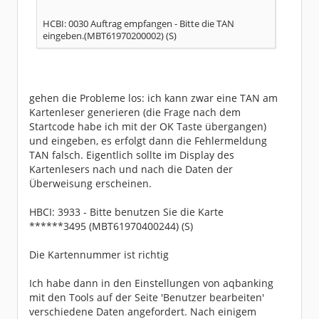
HBCI: 3076 - Starke Kundenauthentifizierung n
icht notwendig. (S)
HCBI: 0030 Auftrag empfangen - Bitte die TAN
16:39:32
Dialog wurde nicht abgebrochen, PIN scheint g
eingeben.(MBT61970200002) (S)
ültig zu sein
16:39:32
Verwende SEPA-
Deskriptor urn:iso:std:iso:20022:tech:xsd:pai
n.001.001.03 und Profil pain_001_001_03
16:39:32
gehen die Probleme los: ich kann zwar eine TAN am
Verwende SEPA-
Deskriptor urn:iso:std:iso:20022:tech:xsd:pai
Kartenleser generieren (die Frage nach dem
n.001.001.03 und Profil pain_001_001_03
Startcode habe ich mit der OK Taste übergangen)
16:39:32
Verwende GnuTLS Default Ciphers.
und eingeben, es erfolgt dann die Fehlermeldung
16:39:32
TAN falsch. Eigentlich sollte im Display des
TLS: SSL-Ciphers ausgehandelt: TLS1.3:ECDHE-
RSA-AES-256-GCM:AEAD
Kartenlesers nach und nach die Daten der
16:39:32
Nachricht gesendet
Überweisung erscheinen.
16:39:33
Antwort erhalten
16:39:33
HBCI: 3933 - Bitte benutzen Sie die Karte
HBCI: 3060 - Bitte beachten Sie die enthalten
******3495 (MBT61970400244) (S)
en Warnungen/Hinweise. (M)
16:39:33
HBCI: 3090 - Bitte Ergebnis des Namensabgleic
Die Kartennummer ist richtig
hs prüfen (S)
16:39:33
HBCI: 3945 - Freigabe kann nicht erteilt werd
Ich habe dann in den Einstellungen von aqbanking
en (S)
16:39:33
mit den Tools auf der Seite 'Benutzer bearbeiten'
HBCI: 3076 - Starke Kundenauthentifizierung n
verschiedene Daten angefordert. Nach einigem
icht notwendig. (S)