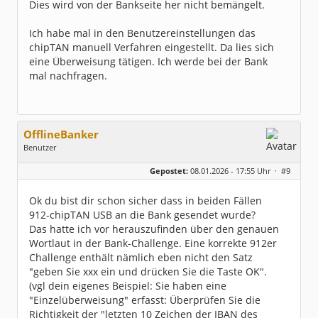
Dies wird von der Bankseite her nicht bemängelt.
Ich habe mal in den Benutzereinstellungen das
chipTAN manuell Verfahren eingestellt. Da lies sich
eine Überweisung tätigen. Ich werde bei der Bank
mal nachfragen.
OfflineBanker
Benutzer
Geschlecht:
keine Angabe
Gepostet:
08.01.2026 - 17:55 Uhr ·
#9
Beiträge:
305
Dabei seit:
04 / 2012
Ok du bist dir schon sicher dass in beiden Fällen
912-chipTAN USB an die Bank gesendet wurde?
Das hatte ich vor herauszufinden über den genauen
Wortlaut in der Bank-Challenge. Eine korrekte 912er
Challenge enthält nämlich eben nicht den Satz
"geben Sie xxx ein und drücken Sie die Taste OK".
(vgl dein eigenes Beispiel: Sie haben eine
"Einzelüberweisung" erfasst: Überprüfen Sie die
Richtigkeit der "letzten 10 Zeichen der IBAN des