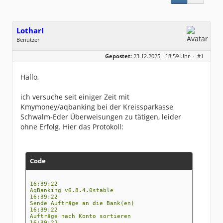
LotharI
Benutzer
Geschlecht:
keine Angabe
Gepostet:
23.12.2025 - 18:59 Uhr ·
#1
Beiträge:
5
Dabei seit:
12 / 2025
Hallo,
ich versuche seit einiger Zeit mit
Kmymoney/aqbanking bei der Kreissparkasse
Schwalm-Eder Überweisungen zu tätigen, leider
ohne Erfolg. Hier das Protokoll:
Code
16:39:22
AqBanking v6.8.4.0stable
16:39:22
Sende Aufträge an die Bank(en)
16:39:22
Aufträge nach Konto sortieren
16:39:22