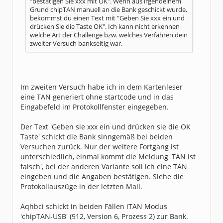
"bestätigen Sie xxx mit OK". Wenn aus irgendeinem
Grund chipTAN manuell an die Bank geschickt wurde,
bekommst du einen Text mit "Geben Sie xxx ein und
drücken Sie die Taste OK". Ich kann nicht erkennen
welche Art der Challenge bzw. welches Verfahren dein
zweiter Versuch bankseitig war.
Im zweiten Versuch habe ich in dem Kartenleser
eine TAN generiert ohne startcode und in das
Eingabefeld im Protokollfenster eingegeben.
Der Text 'Geben sie xxx ein und drücken sie die OK
Taste' schickt die Bank sinngemäß bei beiden
Versuchen zurück. Nur der weitere Fortgang ist
unterschiedlich, einmal kommt die Meldung 'TAN ist
falsch', bei der anderen Variante soll ich eine TAN
eingeben und die Angaben bestätigen. Siehe die
Protokollauszüge in der letzten Mail.
Aqhbci schickt in beiden Fällen iTAN Modus
'chipTAN-USB' (912, Version 6, Prozess 2) zur Bank.