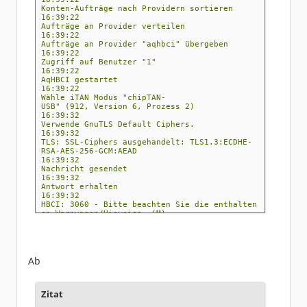
Konten-Aufträge nach Providern sortieren
16:39:22
Aufträge an Provider verteilen
16:39:22
Aufträge an Provider "aqhbci" übergeben
16:39:22
Zugriff auf Benutzer "1"
16:39:22
AqHBCI gestartet
16:39:22
Wähle iTAN Modus "chipTAN-
USB" (912, Version 6, Prozess 2)
16:39:32
Verwende GnuTLS Default Ciphers.
16:39:32
TLS: SSL-Ciphers ausgehandelt: TLS1.3:ECDHE-
RSA-AES-256-GCM:AEAD
16:39:32
Nachricht gesendet
16:39:32
Antwort erhalten
16:39:32
HBCI: 3060 - Bitte beachten Sie die enthalten
en Warnungen/Hinweise. (M)
16:39:32
HBCI: 3050 - UPD nicht mehr aktuell, aktuelle
Version enthalten. (S)
16:39:32
HBCI: 3920 - Zugelassene Zwei-Schritt-
Ab
Verfahren für den Benutzer. (S)
16:39:32
HBCI: 0020 - Der Auftrag wurde ausgeführt. (S
Zitat
)
16:39:32