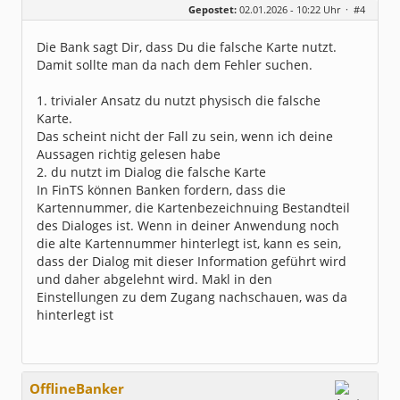
14:03:55
Bitte geben Sie die TAN für Benutzer xxxxxxxx
Gepostet:
02.01.2026 - 10:22 Uhr ·
#4
Herkunft:
Korschenbroich
Verwende SEPA-
bei Kreissparkasse Schwalm-
Alter:
Deskriptor urn:iso:std:iso:20022:tech:xsd:pai
54
Eder ein. Sie haben eine "Einzelüberweisung"
n.001.001.03 und Profil pain_001_001_03
Beiträge:
6251
erfasst: Überprüfen Sie die Richtigkeit der "
Die Bank sagt Dir, dass Du die falsche Karte nutzt.
14:03:55
letzten 10 Zeichen der IBAN des Empfängers" b
Dabei seit:
02 / 2003
Verwende GnuTLS Default Ciphers.
ei dem Institut "COMMERZBANK AG" und bestätig
Damit sollte man da nach dem Fehler suchen.
14:03:55
en Sie diese mit der Taste "OK". Überprüfen S
TLS: SSL-Ciphers ausgehandelt: TLS1.3:ECDHE-
ie die Richtigkeit des "Betrags" und bestätig
RSA-AES-256-GCM:AEAD
en Sie diesen mit der Taste "OK".
1. trivialer Ansatz du nutzt physisch die falsche
14:03:55
15:30:35
Karte.
Nachricht gesendet
AqHBCI abgeschlossen.
14:03:56
15:30:35
Das scheint nicht der Fall zu sein, wenn ich deine
Antwort erhalten
Freigeben von Benutzer "1"
Aussagen richtig gelesen habe
14:03:56
15:30:35
HBCI: 3060 - Bitte beachten Sie die enthalten
Vorgang abgeschlossen, Sie können das Fenster
2. du nutzt im Dialog die falsche Karte
en Warnungen/Hinweise. (M)
nun schließen.
14:03:56
In FinTS können Banken fordern, dass die
HBCI: 3090 - Bitte Ergebnis des Namensabgleic
Kartennummer, die Kartenbezeichnuing Bestandteil
hs prüfen (S)
14:03:56
des Dialoges ist. Wenn in deiner Anwendung noch
HBCI: 3945 - Freigabe kann nicht erteilt werd
die alte Kartennummer hinterlegt ist, kann es sein,
en (S)
14:03:56
dass der Dialog mit dieser Information geführt wird
HBCI: 3076 - Starke Kundenauthentifizierung n
und daher abgelehnt wird. Makl in den
icht notwendig. (S)
14:03:56
Einstellungen zu dem Zugang nachschauen, was da
Dialog wurde nicht abgebrochen, PIN scheint g
hinterlegt ist
ültig zu sein
14:04:36
Verwende GnuTLS Default Ciphers.
14:04:36
TLS: SSL-Ciphers ausgehandelt: TLS1.3:ECDHE-
RSA-AES-256-GCM:AEAD
14:04:36
OfflineBanker
Nachricht gesendet