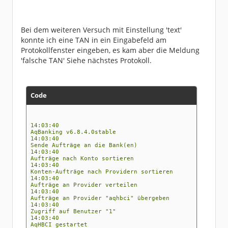
en Warnungen/Hinweise. (M)
15:30:27
HBCI: 3050 - UPD nicht mehr aktuell, aktuelle
Version enthalten. (S)
15:30:27
Bei dem weiteren Versuch mit Einstellung 'text'
HBCI: 3920 - Zugelassene Zwei-Schritt-
konnte ich eine TAN in ein Eingabefeld am
Verfahren für den Benutzer. (S)
15:30:27
Protokollfenster eingeben, es kam aber die Meldung
HBCI: 0020 - Der Auftrag wurde ausgeführt. (S
'falsche TAN' Siehe nächstes Protokoll.
)
15:30:27
HBCI: 3076 - Starke Kundenauthentifizierung n
icht notwendig. (S)
15:30:27
Dialog wurde nicht abgebrochen, PIN scheint g
Code
ültig zu sein
15:30:27
Verwende SEPA-
Deskriptor urn:iso:std:iso:20022:tech:xsd:pai
14:03:40
n.001.001.03 und Profil pain_001_001_03
AqBanking v6.8.4.0stable
15:30:27
14:03:40
Verwende SEPA-
Sende Aufträge an die Bank(en)
Deskriptor urn:iso:std:iso:20022:tech:xsd:pai
14:03:40
n.001.001.03 und Profil pain_001_001_03
Aufträge nach Konto sortieren
15:30:27
14:03:40
Verwende GnuTLS Default Ciphers.
Konten-Aufträge nach Providern sortieren
15:30:27
14:03:40
TLS: SSL-Ciphers ausgehandelt: TLS1.3:ECDHE-
Aufträge an Provider verteilen
RSA-AES-256-GCM:AEAD
14:03:40
15:30:27
Aufträge an Provider "aqhbci" übergeben
Nachricht gesendet
14:03:40
15:30:28
Zugriff auf Benutzer "1"
Antwort erhalten
14:03:40
15:30:28
AqHBCI gestartet
HBCI: 3060 - Bitte beachten Sie die enthalten