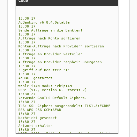
Code
15:30:17
AqBanking v6.8.4.0stable
15:30:17
Sende Aufträge an die Bank(en)
15:30:17
Aufträge nach Konto sortieren
15:30:17
Konten-Aufträge nach Providern sortieren
15:30:17
Aufträge an Provider verteilen
15:30:17
Aufträge an Provider "aqhbci" übergeben
15:30:17
Zugriff auf Benutzer "1"
15:30:17
AqHBCI gestartet
15:30:17
Wähle iTAN Modus "chipTAN-
USB" (912, Version 6, Prozess 2)
15:30:27
Verwende GnuTLS Default Ciphers.
15:30:27
TLS: SSL-Ciphers ausgehandelt: TLS1.3:ECDHE-
RSA-AES-256-GCM:AEAD
15:30:27
Nachricht gesendet
15:30:27
Antwort erhalten
15:30:27
HBCI: 3060 - Bitte beachten Sie die enthalten