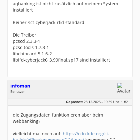
16:40:06
aqbanking ist nicht zusätzlich auf meinem System
Vorgang abgeschlossen, Sie können das Fenster
nun schließen.
installiert
Reiner-sct-cyberjack-rfid standard
Die Treiber
pcscd 2.3.3-1
pcsc-tools 1.7.3-1
libchipcard 5.1.6-2
libifd-cyberjack6_3.99final.sp17 sind installiert
infoman
Benutzer
Geschlecht:
Gepostet:
23.12.2025 - 19:39 Uhr ·
#2
Beiträge:
8324
Dabei seit:
06 / 2008
die Zugangsdaten funktionieren aber beim
webbanking?
vielleicht mal noch auf:
https://cdn.kde.org/ci-
builds/office/kmymoney/5.2/linux/
kmymoney-5.2-