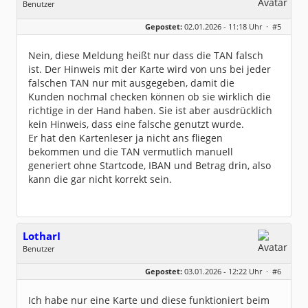
Benutzer
14:04:36
Antwort erhalten
Geschlecht:
keine Angabe
14:04:36
Gepostet:
02.01.2026 - 11:18 Uhr ·
#5
Beiträge:
305
HBCI: 0010 - Nachricht entgegengenommen. (M)
Dabei seit:
04 / 2012
14:04:36
HBCI: 0020 - Ausführungsbestätigung nach Name
Nein, diese Meldung heißt nur dass die TAN falsch
nsabgleich erhalten. (S)
ist. Der Hinweis mit der Karte wird von uns bei jeder
14:04:36
HBCI: 0030 - Auftrag empfangen - Bitte die TA
falschen TAN nur mit ausgegeben, damit die
N eingeben.(MBT61970200002) (S)
Kunden nochmal checken können ob sie wirklich die
14:04:36
Dialog wurde nicht abgebrochen, PIN scheint g
richtige in der Hand haben. Sie ist aber ausdrücklich
ültig zu sein
14:05:34
kein Hinweis, dass eine falsche genutzt wurde.
Verwende GnuTLS Default Ciphers.
Er hat den Kartenleser ja nicht ans fliegen
14:05:34
TLS: SSL-Ciphers ausgehandelt: TLS1.3:ECDHE-
bekommen und die TAN vermutlich manuell
RSA-AES-256-GCM:AEAD
generiert ohne Startcode, IBAN und Betrag drin, also
14:05:34
Nachricht gesendet
kann die gar nicht korrekt sein.
14:05:34
Antwort erhalten
14:05:34
HBCI: 9050 - Die Nachricht enthält Fehler. (M
)
14:05:34
LotharI
HBCI: 9941 - Die eingegebene TAN ist falsch.
(MBV07390100162) (S)
Benutzer
14:05:34
Geschlecht:
keine Angabe
HBCI: 3933 - Bitte benutzen Sie die Karte ***
Gepostet:
03.01.2026 - 12:22 Uhr ·
#6
Beiträge:
5
***xxxx (MBT61970400244) (S)
Dabei seit:
14:05:34
12 / 2025
Die TAN "186594" wurde benutzt, Sie können si
Ich habe nur eine Karte und diese funktioniert beim
e streichen.