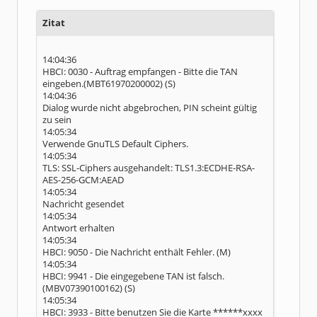
Zitat
14:04:36
HBCI: 0030 - Auftrag empfangen - Bitte die TAN
eingeben.(MBT61970200002) (S)
14:04:36
Dialog wurde nicht abgebrochen, PIN scheint gültig
zu sein
14:05:34
Verwende GnuTLS Default Ciphers.
14:05:34
TLS: SSL-Ciphers ausgehandelt: TLS1.3:ECDHE-RSA-
AES-256-GCM:AEAD
14:05:34
Nachricht gesendet
14:05:34
Antwort erhalten
14:05:34
HBCI: 9050 - Die Nachricht enthält Fehler. (M)
14:05:34
HBCI: 9941 - Die eingegebene TAN ist falsch.
(MBV07390100162) (S)
14:05:34
HBCI: 3933 - Bitte benutzen Sie die Karte ******xxxx