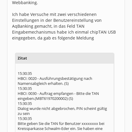
14:05:34
Webbanking.
Dialog wurde nicht abgebrochen, PIN scheint g
ültig zu sein
14:05:34
Ich habe Versuche mit zwei verschiedenen
Beende Dialog mit dem Server
Einstellungen in der Benutzereinstellung von
14:05:34
Verwende GnuTLS Default Ciphers.
AqBanking gemacht, in das Feld TAN
14:05:34
Eingabemechanismus habe ich einmal chipTAN USB
TLS: SSL-Ciphers ausgehandelt: TLS1.3:ECDHE-
RSA-AES-256-GCM:AEAD
eingegeben, da gab es folgende Meldung
14:05:34
Nachricht gesendet
14:05:34
Antwort erhalten
14:05:34
Zitat
HBCI: 0010 - Nachricht entgegengenommen. (M)
14:05:34
HBCI: 0100 - Dialog beendet. (M)
14:05:34
15:30:35
Dialog wurde nicht abgebrochen, PIN scheint g
ültig zu sein
HBCI: 0020 - Ausführungsbestätigung nach
14:05:34
Namensabgleich erhalten. (S)
AqHBCI abgeschlossen.
15:30:35
14:05:34
Freigeben von Benutzer "1"
HBCI: 0030 - Auftrag empfangen - Bitte die TAN
14:05:35
eingeben.(MBT61970200002) (S)
Vorgang abgeschlossen, Sie können das Fenster
15:30:35
nun schließen.
Dialog wurde nicht abgebrochen, PIN scheint gültig
zu sein
15:30:35
Bitte geben Sie die TAN für Benutzer xxxxxxxx bei
Kreissparkasse Schwalm-Eder ein. Sie haben eine