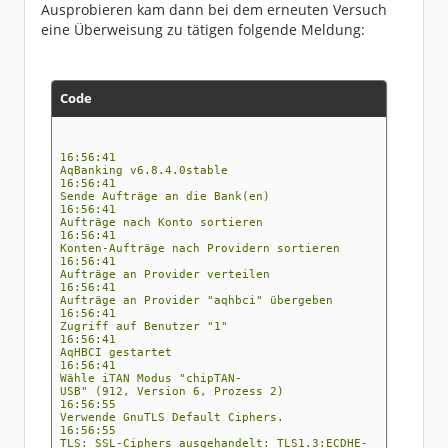
16:39:33
Ausprobieren kam dann bei dem erneuten Versuch
Dialog wurde nicht abgebrochen, PIN scheint g
eine Überweisung zu tätigen folgende Meldung:
ültig zu sein
16:39:46
Verwende GnuTLS Default Ciphers.
16:39:46
TLS: SSL-Ciphers ausgehandelt: TLS1.3:ECDHE-
RSA-AES-256-GCM:AEAD
Code
16:39:46
Nachricht gesendet
16:39:46
Antwort erhalten
16:39:46
16:56:41
HBCI: 0010 - Nachricht entgegengenommen. (M)
AqBanking v6.8.4.0stable
16:39:46
16:56:41
HBCI: 0020 - Ausführungsbestätigung nach Name
Sende Aufträge an die Bank(en)
nsabgleich erhalten. (S)
16:56:41
16:39:46
Aufträge nach Konto sortieren
HBCI: 0030 - Auftrag empfangen - Bitte die TA
16:56:41
N eingeben.(MBT61970200002) (S)
Konten-Aufträge nach Providern sortieren
16:39:47
16:56:41
Dialog wurde nicht abgebrochen, PIN scheint g
Aufträge an Provider verteilen
ültig zu sein
16:56:41
16:40:05
Aufträge an Provider "aqhbci" übergeben
Verwende GnuTLS Default Ciphers.
16:56:41
16:40:05
Zugriff auf Benutzer "1"
TLS: SSL-Ciphers ausgehandelt: TLS1.3:ECDHE-
16:56:41
RSA-AES-256-GCM:AEAD
AqHBCI gestartet
16:40:05
16:56:41
Nachricht gesendet
Wähle iTAN Modus "chipTAN-
16:40:05
USB" (912, Version 6, Prozess 2)
Antwort erhalten
16:56:55
16:40:05
Verwende GnuTLS Default Ciphers.
HBCI: 9050 - Die Nachricht enthält Fehler. (M
16:56:55
)
TLS: SSL-Ciphers ausgehandelt: TLS1.3:ECDHE-