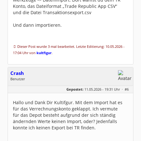
Konto, das Dateiformat „Trade Republic App CSV“
und die Datei Transaktionsexport.csv
Und dann importieren.
Dieser Post wurde 3 mal bearbeitet. Letzte Editierung: 10.05.2026 -
17:04 Uhr von
kultfigur
.
Crash
Benutzer
Geschlecht:
keine Angabe
Gepostet:
11.05.2026 - 19:31 Uhr ·
#6
Beiträge:
4
Dabei seit:
03 / 2026
Hallo und Dank Dir Kultifgur. Mit dem Import hat es
für das Verrechnungskonto geklappt. Ich vermute
für das Depot besteht aufgrund der sich ständig
ändernden Werte keinen Import, oder? Jedenfalls
konnte ich keinen Export bei TR finden.