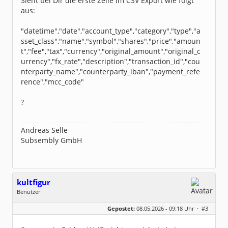
Sieht bei Dir die erste Zeile im CSV Export wie folgt
aus:
"datetime","date","account_type","category","type","a
sset_class","name","symbol","shares","price","amoun
t","fee","tax","currency","original_amount","original_c
urrency","fx_rate","description","transaction_id","cou
nterparty_name","counterparty_iban","payment_refe
rence","mcc_code"
?
Andreas Selle
Subsembly GmbH
kultfigur
Benutzer
Geschlecht:
keine Angabe
Gepostet:
08.05.2026 - 09:18 Uhr ·
#3
Beiträge:
26
Dabei seit:
03 / 2025