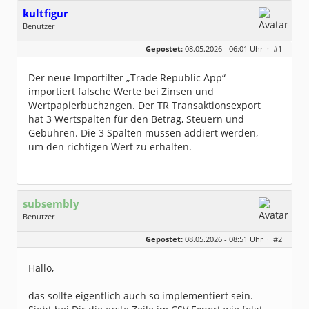
kultfigur
Benutzer
Geschlecht:
keine Angabe
Gepostet:
08.05.2026 - 06:01 Uhr ·
#1
Beiträge:
26
Dabei seit:
03 / 2025
Der neue Importilter „Trade Republic App“
importiert falsche Werte bei Zinsen und
Wertpapierbuchzngen. Der TR Transaktionsexport
hat 3 Wertspalten für den Betrag, Steuern und
Gebühren. Die 3 Spalten müssen addiert werden,
um den richtigen Wert zu erhalten.
subsembly
Benutzer
Geschlecht:
keine Angabe
Gepostet:
08.05.2026 - 08:51 Uhr ·
#2
Herkunft:
München
Homepage:
subsembly.com/
Beiträge:
4681
Hallo,
Dabei seit:
11 / 2004
das sollte eigentlich auch so implementiert sein.