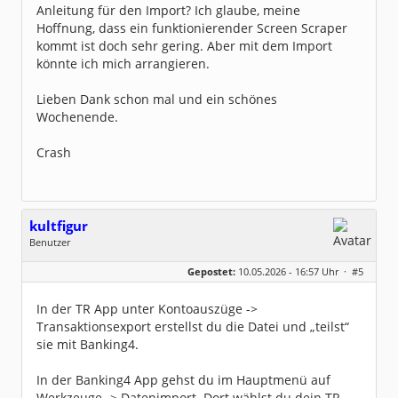
Anleitung für den Import? Ich glaube, meine
Hoffnung, dass ein funktionierender Screen Scraper
kommt ist doch sehr gering. Aber mit dem Import
könnte ich mich arrangieren.
Lieben Dank schon mal und ein schönes
Wochenende.
Crash
kultfigur
Benutzer
Geschlecht:
keine Angabe
Gepostet:
10.05.2026 - 16:57 Uhr ·
#5
Beiträge:
26
Dabei seit:
03 / 2025
In der TR App unter Kontoauszüge ->
Transaktionsexport erstellst du die Datei und „teilst“
sie mit Banking4.
In der Banking4 App gehst du im Hauptmenü auf
Werkzeuge -> Datenimport. Dort wählst du dein TR