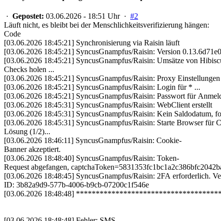
·
Gepostet:
03.06.2026 - 18:51 Uhr ·
#2
Läuft nicht, es bleibt bei der Menschlichkeitsverifizierung hängen:
Code
[03.06.2026 18:45:21] Synchronisierung via Raisin läuft
[03.06.2026 18:45:21] SyncusGnampfus/Raisin: Version 0.13.6d71e0
[03.06.2026 18:45:21] SyncusGnampfus/Raisin: Umsätze von Hibisc
Checks holen ...
[03.06.2026 18:45:21] SyncusGnampfus/Raisin: Proxy Einstellungen s
[03.06.2026 18:45:21] SyncusGnampfus/Raisin: Login für * ...
[03.06.2026 18:45:21] SyncusGnampfus/Raisin: Passwort für Anmeldu
[03.06.2026 18:45:31] SyncusGnampfus/Raisin: WebClient erstellt
[03.06.2026 18:45:31] SyncusGnampfus/Raisin: Kein Saldodatum, for
[03.06.2026 18:45:31] SyncusGnampfus/Raisin: Starte Browser für C
Lösung (1/2)...
[03.06.2026 18:46:11] SyncusGnampfus/Raisin: Cookie-
Banner akzeptiert.
[03.06.2026 18:48:40] SyncusGnampfus/Raisin: Token-
Request abgefangen, captchaToken=5831353fc
[03.06.2026 18:48:45] SyncusGnampfus/Raisin: 2FA erforderlich. Ver
ID: 3b82a9d9-577b-4006-b9cb-07200c1f546e
[03.06.2026 18:48:48] **********************************
[03.06.2026 18:48:48] Fehler: SMS-