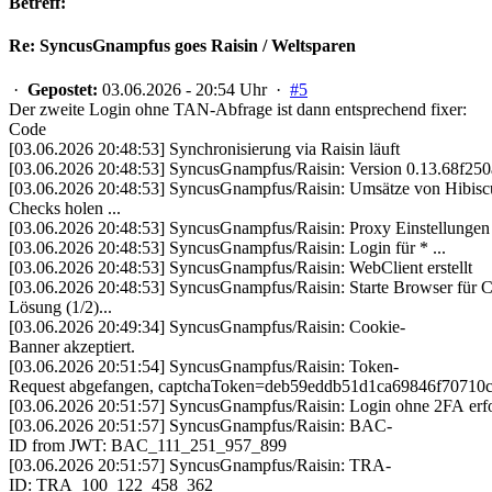
Betreff:
Re: SyncusGnampfus goes Raisin / Weltsparen
·
Gepostet:
03.06.2026 - 20:54 Uhr ·
#5
Der zweite Login ohne TAN-Abfrage ist dann entsprechend fixer:
Code
[03.06.2026 20:48:53] Synchronisierung via Raisin läuft
[03.06.2026 20:48:53] SyncusGnampfus/Raisin: Version 0.13.68f250a
[03.06.2026 20:48:53] SyncusGnampfus/Raisin: Umsätze von Hibisc
Checks holen ...
[03.06.2026 20:48:53] SyncusGnampfus/Raisin: Proxy Einstellungen s
[03.06.2026 20:48:53] SyncusGnampfus/Raisin: Login für * ...
[03.06.2026 20:48:53] SyncusGnampfus/Raisin: WebClient erstellt
[03.06.2026 20:48:53] SyncusGnampfus/Raisin: Starte Browser für C
Lösung (1/2)...
[03.06.2026 20:49:34] SyncusGnampfus/Raisin: Cookie-
Banner akzeptiert.
[03.06.2026 20:51:54] SyncusGnampfus/Raisin: Token-
Request abgefangen, captchaToken=deb59eddb
[03.06.2026 20:51:57] SyncusGnampfus/Raisin: Login ohne 2FA erfo
[03.06.2026 20:51:57] SyncusGnampfus/Raisin: BAC-
ID from JWT: BAC_111_251_957_899
[03.06.2026 20:51:57] SyncusGnampfus/Raisin: TRA-
ID: TRA_100_122_458_362