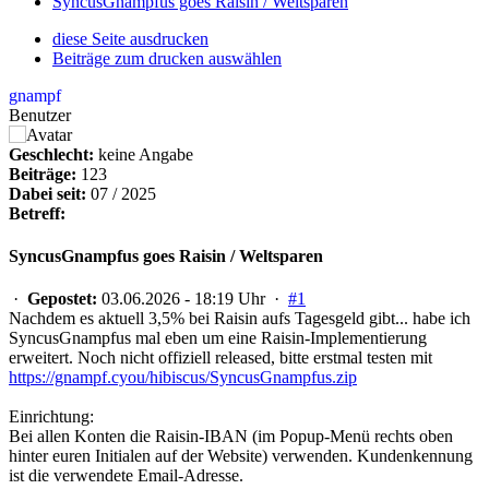
SyncusGnampfus goes Raisin / Weltsparen
diese Seite ausdrucken
Beiträge zum drucken auswählen
gnampf
Benutzer
Geschlecht:
keine Angabe
Beiträge:
123
Dabei seit:
07 / 2025
Betreff:
SyncusGnampfus goes Raisin / Weltsparen
·
Gepostet:
03.06.2026 - 18:19 Uhr ·
#1
Nachdem es aktuell 3,5% bei Raisin aufs Tagesgeld gibt... habe ich
SyncusGnampfus mal eben um eine Raisin-Implementierung
erweitert. Noch nicht offiziell released, bitte erstmal testen mit
https://gnampf.cyou/hibiscus/SyncusGnampfus.zip
Einrichtung:
Bei allen Konten die Raisin-IBAN (im Popup-Menü rechts oben
hinter euren Initialen auf der Website) verwenden. Kundenkennung
ist die verwendete Email-Adresse.