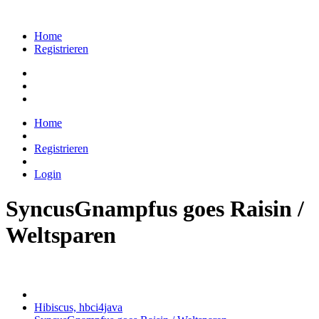
Home
Registrieren
Home
Registrieren
Login
SyncusGnampfus goes Raisin /
Weltsparen
Hibiscus, hbci4java