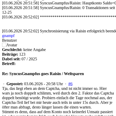
[03.06.2026 20:51:58] SyncusGnampfus/Raisin: Hauptkonto Saldo=0
[03.06.2026 20:51:58] SyncusGnampfus/Raisin: 0 Transaktionen seit
12-25
[03.06.2026 20:52:02] **********************************
[03.06.2026 20:52:02] Synchronisierung via Raisin erfolgreich beend
gnampf
Benutzer
Geschlecht:
keine Angabe
Beiträge:
123
Dabei seit:
07 / 2025
Betreff:
Re: SyncusGnampfus goes Raisin / Weltsparen
·
Gepostet:
03.06.2026 - 20:58 Uhr ·
#6
Tja, das liegt eben an dem Captcha, und ist nicht immer so. Hier
wars ja noch doppelt schlimm, weil durch den 2. Faktor das Captcha
doppelt benötigt wurde. Probiers einfach die Tage nochmal aus, der
Captcha-Teil lief bei mir heute auch teils in unter 15s durch. Aber je
öfter man abfragt, desto länger lassen die einen warten.
Stimmt es denn, dass auf dem Konto noch keinerlei Umsatz passiert