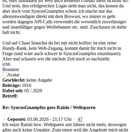
ist, oder zumindest im Web auch keinerlei Umsatz mehr sichtbar ist?
Und nein, den erfolgreichen Login sieht man nicht, das kennst du
aber doch vom SyncusGnampfus schon: ich mache nur das
allernotwendigste direkt mit dem Browser, wo immer es geht
werden dagegen API-Calls verwendet die wesentlich zuverlässiger
und unanfälliger gegen Werbebanner etc. sind. Zuschauen ist dafür
halt nicht.
Und auf Chase brauchst du bei mir nicht hoffen: ist eine reine
Handy-Bank, kein Web-Zugang, kommt damit für mich nicht in
Frage (und wäre auch schwer in SyncusGnampfus einzubauen).
Aber mal schauen wer die nächste Zeit noch so nachzieht.
icbh
Benutzer
Geschlecht:
keine Angabe
Beiträge:
1016
Dabei seit:
05 / 2020
Betreff:
Re: SyncusGnampfus goes Raisin / Weltsparen
·
Gepostet:
03.06.2026 - 21:17 Uhr ·
#7
Ich nutze Raisin bzw. Weltsparen seit Jahren nicht mehr, deswegen
gibts auch keine Umsätze. Zum einen weil die Angebote mich nicht