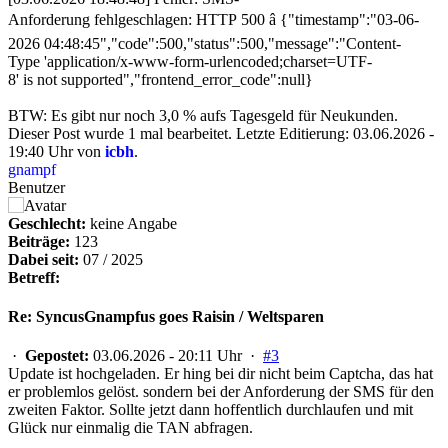
Anforderung fehlgeschlagen: HTTP 500 â {"timestamp":"03-06-
2026 04:48:45","code":500,"status":500,"message":"Content-
Type 'application/x-www-form-urlencoded;charset=UTF-
8' is not supported","frontend_error_code":null}
BTW: Es gibt nur noch 3,0 % aufs Tagesgeld für Neukunden.
Dieser Post wurde 1 mal bearbeitet. Letzte Editierung: 03.06.2026 -
19:40 Uhr von
icbh
.
gnampf
Benutzer
Geschlecht:
keine Angabe
Beiträge:
123
Dabei seit:
07 / 2025
Betreff:
Re: SyncusGnampfus goes Raisin / Weltsparen
·
Gepostet:
03.06.2026 - 20:11 Uhr ·
#3
Update ist hochgeladen. Er hing bei dir nicht beim Captcha, das hat
er problemlos gelöst. sondern bei der Anforderung der SMS für den
zweiten Faktor. Sollte jetzt dann hoffentlich durchlaufen und mit
Glück nur einmalig die TAN abfragen.