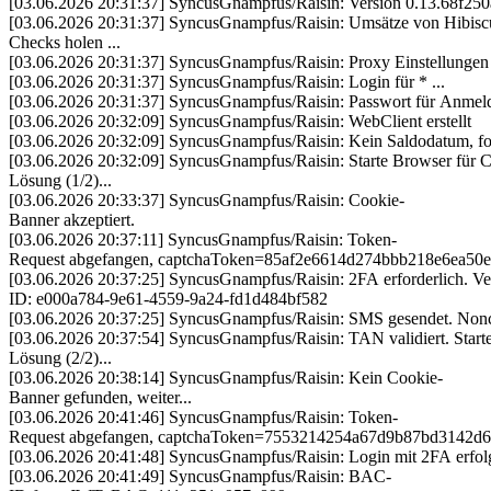
[03.06.2026 20:31:37] SyncusGnampfus/Raisin: Version 0.13.68f250a
[03.06.2026 20:31:37] SyncusGnampfus/Raisin: Umsätze von Hibisc
Checks holen ...
[03.06.2026 20:31:37] SyncusGnampfus/Raisin: Proxy Einstellungen s
[03.06.2026 20:31:37] SyncusGnampfus/Raisin: Login für * ...
[03.06.2026 20:31:37] SyncusGnampfus/Raisin: Passwort für Anmeldu
[03.06.2026 20:32:09] SyncusGnampfus/Raisin: WebClient erstellt
[03.06.2026 20:32:09] SyncusGnampfus/Raisin: Kein Saldodatum, for
[03.06.2026 20:32:09] SyncusGnampfus/Raisin: Starte Browser für C
Lösung (1/2)...
[03.06.2026 20:33:37] SyncusGnampfus/Raisin: Cookie-
Banner akzeptiert.
[03.06.2026 20:37:11] SyncusGnampfus/Raisin: Token-
Request abgefangen, captchaToken=85af2e661
[03.06.2026 20:37:25] SyncusGnampfus/Raisin: 2FA erforderlich. Ver
ID: e000a784-9e61-4559-9a24-fd1d484bf582
[03.06.2026 20:37:25] SyncusGnampfus/Raisin: SMS gesendet. 
[03.06.2026 20:37:54] SyncusGnampfus/Raisin: TAN validiert. Start
Lösung (2/2)...
[03.06.2026 20:38:14] SyncusGnampfus/Raisin: Kein Cookie-
Banner gefunden, weiter...
[03.06.2026 20:41:46] SyncusGnampfus/Raisin: Token-
Request abgefangen, captchaToken=755321425
[03.06.2026 20:41:48] SyncusGnampfus/Raisin: Login mit 2FA erfolg
[03.06.2026 20:41:49] SyncusGnampfus/Raisin: BAC-