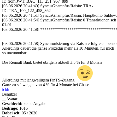
ID from JWT: BAC_111_251_957_899
[03.06.2026 20:41:49] SyncusGnampfus/Raisin: TRA-
ID: TRA_100_122_458_362
[03.06.2026 20:41:51] SyncusGnampfus/Raisin: Hauptkonto Saldo=0
[03.06.2026 20:41:54] SyncusGnampfus/Raisin: 0 Transaktionen seit
01-01
[03.06.2026 20:41:58] **********************************
[03.06.2026 20:41:58] Synchronisierung via Raisin erfolgreich beend
Allerdings dauert die ganze Prozedur mehr als 10 Minuten, für mich
so unzumutbar.
Die Renault-Bank bietet übrigens aktuell 3,5 % für 3 Monate.
Allerdings mit langweiligem FinTS-Zugang.
Ganz zu schweigen von 4 % für 4 Monate bei Chase...
icbh
Benutzer
Geschlecht:
keine Angabe
Beiträge:
1016
Dabei seit:
05 / 2020