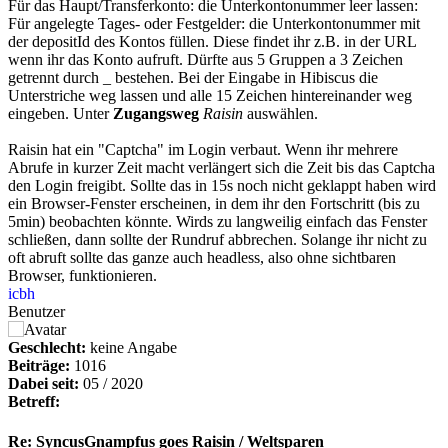
Für das Haupt/Transferkonto: die Unterkontonummer leer lassen:
Für angelegte Tages- oder Festgelder: die Unterkontonummer mit
der depositId des Kontos füllen. Diese findet ihr z.B. in der URL
wenn ihr das Konto aufruft. Dürfte aus 5 Gruppen a 3 Zeichen
getrennt durch _ bestehen. Bei der Eingabe in Hibiscus die
Unterstriche weg lassen und alle 15 Zeichen hintereinander weg
eingeben. Unter
Zugangsweg
Raisin
auswählen.
Raisin hat ein "Captcha" im Login verbaut. Wenn ihr mehrere
Abrufe in kurzer Zeit macht verlängert sich die Zeit bis das Captcha
den Login freigibt. Sollte das in 15s noch nicht geklappt haben wird
ein Browser-Fenster erscheinen, in dem ihr den Fortschritt (bis zu
5min) beobachten könnte. Wirds zu langweilig einfach das Fenster
schließen, dann sollte der Rundruf abbrechen. Solange ihr nicht zu
oft abruft sollte das ganze auch headless, also ohne sichtbaren
Browser, funktionieren.
icbh
Benutzer
Geschlecht:
keine Angabe
Beiträge:
1016
Dabei seit:
05 / 2020
Betreff:
Re: SyncusGnampfus goes Raisin / Weltsparen