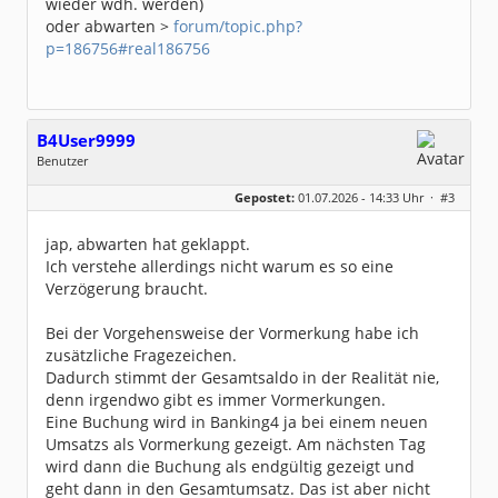
wieder wdh. werden)
oder abwarten >
forum/topic.php?
p=186756#real186756
B4User9999
Benutzer
Geschlecht:
keine Angabe
Gepostet:
01.07.2026 - 14:33 Uhr ·
#3
Beiträge:
30
Dabei seit:
03 / 2024
jap, abwarten hat geklappt.
Ich verstehe allerdings nicht warum es so eine
Verzögerung braucht.
Bei der Vorgehensweise der Vormerkung habe ich
zusätzliche Fragezeichen.
Dadurch stimmt der Gesamtsaldo in der Realität nie,
denn irgendwo gibt es immer Vormerkungen.
Eine Buchung wird in Banking4 ja bei einem neuen
Umsatzs als Vormerkung gezeigt. Am nächsten Tag
wird dann die Buchung als endgültig gezeigt und
geht dann in den Gesamtumsatz. Das ist aber nicht