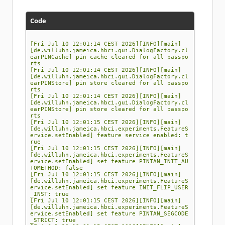
Code
[Fri Jul 10 12:01:14 CEST 2026][INFO][main]
[de.willuhn.jameica.hbci.gui.DialogFactory.cl
earPINCache] pin cache cleared for all passpo
rts
[Fri Jul 10 12:01:14 CEST 2026][INFO][main]
[de.willuhn.jameica.hbci.gui.DialogFactory.cl
earPINStore] pin store cleared for all passpo
rts
[Fri Jul 10 12:01:14 CEST 2026][INFO][main]
[de.willuhn.jameica.hbci.gui.DialogFactory.cl
earPINStore] pin store cleared for all passpo
rts
[Fri Jul 10 12:01:15 CEST 2026][INFO][main]
[de.willuhn.jameica.hbci.experiments.FeatureS
ervice.setEnabled] feature service enabled: t
rue
[Fri Jul 10 12:01:15 CEST 2026][INFO][main]
[de.willuhn.jameica.hbci.experiments.FeatureS
ervice.setEnabled] set feature PINTAN_INIT_AU
TOMETHOD: false
[Fri Jul 10 12:01:15 CEST 2026][INFO][main]
[de.willuhn.jameica.hbci.experiments.FeatureS
ervice.setEnabled] set feature INIT_FLIP_USER
_INST: true
[Fri Jul 10 12:01:15 CEST 2026][INFO][main]
[de.willuhn.jameica.hbci.experiments.FeatureS
ervice.setEnabled] set feature PINTAN_SEGCODE
_STRICT: true