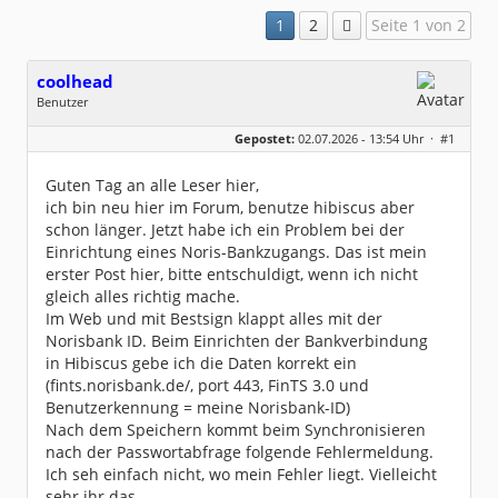
1
2
Seite 1 von 2
coolhead
Benutzer
Geschlecht:
keine Angabe
Gepostet:
02.07.2026 - 13:54 Uhr ·
#1
Beiträge:
16
Dabei seit:
07 / 2026
Guten Tag an alle Leser hier,
ich bin neu hier im Forum, benutze hibiscus aber
schon länger. Jetzt habe ich ein Problem bei der
Einrichtung eines Noris-Bankzugangs. Das ist mein
erster Post hier, bitte entschuldigt, wenn ich nicht
gleich alles richtig mache.
Im Web und mit Bestsign klappt alles mit der
Norisbank ID. Beim Einrichten der Bankverbindung
in Hibiscus gebe ich die Daten korrekt ein
(fints.norisbank.de/, port 443, FinTS 3.0 und
Benutzerkennung = meine Norisbank-ID)
Nach dem Speichern kommt beim Synchronisieren
nach der Passwortabfrage folgende Fehlermeldung.
Ich seh einfach nicht, wo mein Fehler liegt. Vielleicht
sehr ihr das.