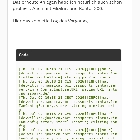
Das erneute Anlegen habe ich natürlich auch schon
probiert. Auch mit Filialnr. und KontoID 00.
Hier das komlette Log des Vorgangs;
Code
[Thu Jul 02 16:18:21 CEST 2026][INFO][main]
[de.willuhn.jameica.hbci.passports.pintan.Con
troller.handleStore] storing pin/tan config
[Thu Jul 02 16:18:21 CEST 2026][INFO][main]
[de.willuhn.jameica.hbci.passports.pintan.ser
ver.PinTanConfigImpl.setURL] saving URL fints
.norisbank.de/
[Thu Jul 02 16:18:21 CEST 2026][INFO][main]
[de.willuhn.jameica.hbci.passports.pintan.Pin
TanConfigFactory.store] storing pin/tan confi
g
[Thu Jul 02 16:18:21 CEST 2026][INFO][main]
[de.willuhn.jameica.hbci.passports.pintan.Pin
TanConfigFactory.store] updating existing con
fig
[Thu Jul 02 16:18:21 CEST 2026][INFO][main]
[de.willuhn.jameica.hbci.passports.pintan.Pin
TanConfigFactory.store] saving passport confi