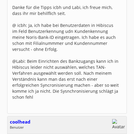
[Thu Jul 02 16:18:25 CEST 2026][INFO][bg-
task:]
Danke für die Tipps icbh und Labi, ich freue mich,
[de.willuhn.jameica.hbci.HBCICallbackSWT.stat
dass ihr mir behilflich seit.
us] Verschlüssele HBCI-Nachricht
[Thu Jul 02 16:18:25 CEST 2026][INFO][bg-
task:]
[de.willuhn.jameica.hbci.HBCICallbackSWT.log]
@ icbh: Ja, ich habe bei Benutzerdaten in Hibiscus
Verbinde mit https://fints.norisbank.de:443/
im Feld Benutzerkennung udn Kundenkennung
und prüfe Zertifikat
[Thu Jul 02 16:18:25 CEST 2026][INFO][bg-
meine Noris-Bank-ID eingetragen. Ich habe es auch
task:]
schon mit Filialnummmer und Kundennummer
[de.willuhn.jameica.hbci.HBCICallbackSWT.stat
us] Versende HBCI-Nachricht
versucht - ohne Erfolg.
[Thu Jul 02 16:18:25 CEST 2026][INFO][bg-
task:]
[de.willuhn.jameica.hbci.HBCICallbackSWT.stat
@Labi: Beim Einrichten des Bankzugangs kann ich in
us] Warte auf Antwortdaten
Hibiscus leider nicht auswählen, welches TAN-
[Thu Jul 02 16:18:25 CEST 2026][INFO][bg-
task:]
Verfahren ausgewählt werden soll. Nach meinem
[de.willuhn.jameica.hbci.HBCICallbackSWT.log]
Verständnis kann man das erst nach einer
Warte auf Antwortdaten
[Thu Jul 02 16:18:27 CEST 2026][INFO][bg-
erfolgreichen Syncronisierung machen - aber so weit
task:]
komme ich ja nicht. Die Sysnchronisierung schlägt ja
[de.willuhn.jameica.hbci.HBCICallbackSWT.stat
us] Entschlüssele Antwortnachricht
schon fehl
[Thu Jul 02 16:18:27 CEST 2026][ERROR][bg-
task:]
[de.willuhn.jameica.hbci.HBCICallbackSWT.log]
Meldung der Bank: 9050:Teilweise fehlerhaft.
org.kapott.hbci.status.HBCIStatus.addRetVal(
HBCIStatus.java:72)
coolhead
[Thu Jul 02 16:18:27 CEST 2026][ERROR][bg-
task:]
Benutzer
[de.willuhn.jameica.hbci.HBCICallbackSWT.log]
Geschlecht:
Meldung der Bank: 9200:Gewähltes Zwei-
keine Angabe