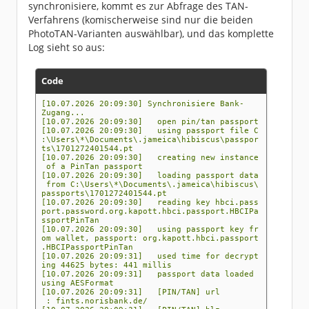
troller.handleStore] storing pin/tan config
synchronisiere, kommt es zur Abfrage des TAN-
[Fri Jul 10 12:01:39 CEST 2026][INFO][main]
Verfahrens (komischerweise sind nur die beiden
[de.willuhn.jameica.hbci.passports.pintan.ser
ver.PinTanConfigImpl.setURL] saving URL fints
PhotoTAN-Varianten auswählbar), und das komplette
.norisbank.de/
Log sieht so aus:
[Fri Jul 10 12:01:39 CEST 2026][INFO][main]
[de.willuhn.jameica.hbci.passports.pintan.Sma
rtCardUtil.getAvailable] unable to determine
card reader list: list() failed, SCARD_E_SERV
Code
ICE_STOPPED
[Fri Jul 10 12:01:39 CEST 2026][INFO][main]
[de.willuhn.jameica.hbci.passports.pintan.Pin
[10.07.2026 20:09:30] Synchronisiere Bank-
TanConfigFactory.store] storing pin/tan confi
Zugang...
g
[10.07.2026 20:09:30] open pin/tan passport
[Fri Jul 10 12:01:39 CEST 2026][INFO][main]
[10.07.2026 20:09:30] using passport file C
[de.willuhn.jameica.hbci.passports.pintan.Pin
:\Users\*\Documents\.jameica\hibiscus\passpor
TanConfigFactory.store] updating existing con
ts\1701272401544.pt
fig
[10.07.2026 20:09:30] creating new instance
[Fri Jul 10 12:01:39 CEST 2026][INFO][main]
of a PinTan passport
[de.willuhn.jameica.hbci.passports.pintan.Pin
[10.07.2026 20:09:30] loading passport data
TanConfigFactory.store] saving passport confi
from C:\Users\*\Documents\.jameica\hibiscus\
g
passports\1701272401544.pt
[Fri Jul 10 12:01:44 CEST 2026][INFO][main]
[10.07.2026 20:09:30] reading key hbci.pass
[de.willuhn.jameica.hbci.passports.pintan.Con
port.password.org.kapott.hbci.passport.HBCIPa
troller.handleStore] storing pin/tan config
ssportPinTan
[Fri Jul 10 12:01:44 CEST 2026][INFO][main]
[10.07.2026 20:09:30] using passport key fr
[de.willuhn.jameica.hbci.passports.pintan.ser
om wallet, passport: org.kapott.hbci.passport
ver.PinTanConfigImpl.setURL] saving URL fints
.HBCIPassportPinTan
.norisbank.de/
[10.07.2026 20:09:31] used time for decrypt
[Fri Jul 10 12:01:44 CEST 2026][INFO][main]
ing 44625 bytes: 441 millis
[de.willuhn.jameica.hbci.passports.pintan.Pin
[10.07.2026 20:09:31] passport data loaded
TanConfigFactory.store] storing pin/tan confi
using AESFormat
g
[10.07.2026 20:09:31] [PIN/TAN] url
[Fri Jul 10 12:01:44 CEST 2026][INFO][main]
: fints.norisbank.de/
[de.willuhn.jameica.hbci.passports.pintan.Pin