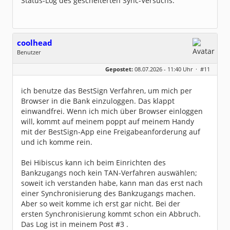
Status-Log des gescheiterten Sync-Versuchs.
org.kapott.hbci.exceptions.HBCI_Exception: Fe
hler beim Erzeugen eines HBCIHandler Objektes
at org.kapott.hbci.manager.HBCIHandler.
<init>(HBCIHandler.java:183)
at org.kapott.hbci.manager.HBCIHandler.
<init>(HBCIHandler.java:116)
coolhead
at de.willuhn.jameica.hbci.passports.pintan
.server.PassportHandleImpl.open(PassportHandl
Benutzer
eImpl.java:181)
Geschlecht:
at de.willuhn.jameica.hbci.gui.action.Passp
keine Angabe
ortSync$1.run(PassportSync.java:81)
Gepostet:
08.07.2026 - 11:40 Uhr ·
#11
Beiträge:
16
at de.willuhn.jameica.gui.GUI$7.run(GUI.jav
Dabei seit:
07 / 2026
a:1113)
Caused by: org.kapott.hbci.exceptions.HBCI_Ex
ich benutze das BestSign Verfahren, um mich per
ception: Fehler beim Registrieren der Nutzerd
Browser in die Bank einzuloggen. Das klappt
aten
at org.kapott.hbci.manager.HBCIHandler.regi
einwandfrei. Wenn ich mich über Browser einloggen
sterUser(HBCIHandler.java:298)
will, kommt auf meinem poppt auf meinem Handy
at org.kapott.hbci.manager.HBCIHandler.
<init>(HBCIHandler.java:166)
mit der BestSign-App eine Freigabeanforderung auf
... 4 more
und ich komme rein.
Caused by: org.kapott.hbci.exceptions.HBCI_Ex
ception: Fehler beim Ermitteln einer neuen Sy
stem-ID
Bei Hibiscus kann ich beim Einrichten des
at org.kapott.hbci.manager.HBCIUser.fetchSy
sId(HBCIUser.java:458)
Bankzugangs noch kein TAN-Verfahren auswählen;
at org.kapott.hbci.manager.HBCIUser.sync(HB
soweit ich verstanden habe, kann man das erst nach
CIUser.java:663)
at org.kapott.hbci.manager.HBCIUser.registe
einer Synchronisierung des Bankzugangs machen.
r(HBCIUser.java:711)
Aber so weit komme ich erst gar nicht. Bei der
at org.kapott.hbci.manager.HBCIHandler.regi
sterUser(HBCIHandler.java:296)
ersten Synchronisierung kommt schon ein Abbruch.
... 5 more
Caused by: org.kapott.hbci.exceptions.Process
Das Log ist in meinem Post #3 .
Exception: Fehler beim Ermitteln einer neuen