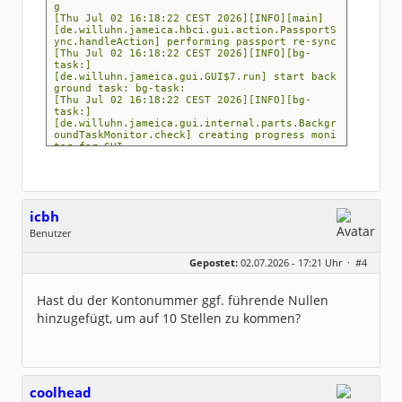
g
[Thu Jul 02 16:18:22 CEST 2026][INFO][main]
[de.willuhn.jameica.hbci.gui.action.PassportS
ync.handleAction] performing passport re-sync
[Thu Jul 02 16:18:22 CEST 2026][INFO][bg-
task:]
[de.willuhn.jameica.gui.GUI$7.run] start back
ground task: bg-task:
[Thu Jul 02 16:18:22 CEST 2026][INFO][bg-
task:]
[de.willuhn.jameica.gui.internal.parts.Backgr
oundTaskMonitor.check] creating progress moni
tor for GUI
[Thu Jul 02 16:18:22 CEST 2026][INFO][main]
[de.willuhn.jameica.gui.internal.parts.Backgr
oundTaskMonitor$2.run] activating progress mo
nitor
[Thu Jul 02 16:18:22 CEST 2026][INFO][bg-
icbh
task:]
[de.willuhn.jameica.hbci.passports.pintan.ser
Benutzer
ver.PassportHandleImpl.open] open pin/tan pas
Geschlecht:
keine Angabe
sport
Gepostet:
02.07.2026 - 17:21 Uhr ·
#4
Beiträge:
[Thu Jul 02 16:18:22 CEST 2026][INFO][bg-
1015
task:]
Dabei seit:
05 / 2020
[de.willuhn.jameica.hbci.passports.pintan.ser
Hast du der Kontonummer ggf. führende Nullen
ver.PassportHandleImpl.open] [PIN/TAN] url
: fints.norisbank.de/
hinzugefügt, um auf 10 Stellen zu kommen?
[Thu Jul 02 16:18:22 CEST 2026][INFO][bg-
task:]
[de.willuhn.jameica.hbci.passports.pintan.ser
ver.PassportHandleImpl.open] [PIN/TAN] blz
: 76026000
[Thu Jul 02 16:18:22 CEST 2026][INFO][bg-
coolhead
task:]