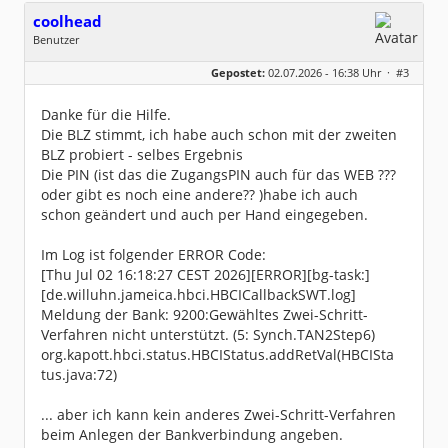
stem-ID
coolhead
[02.07.2026 12:00:37] Aufgetretene Fehlermeld
ungen:
Benutzer
[02.07.2026 12:00:37] -----------------------
Geschlecht:
keine Angabe
------
Gepostet:
02.07.2026 - 16:38 Uhr ·
#3
Beiträge:
16
[02.07.2026 12:00:37] error while opening p
Dabei seit:
in/tan passport; nested exception is:
07 / 2026
org.kapott.hbci.exceptions.HBCI_Exception:
Danke für die Hilfe.
Fehler beim Erzeugen eines HBCIHandler Objekt
es
Die BLZ stimmt, ich habe auch schon mit der zweiten
[02.07.2026 12:00:37] Fehler beim Erzeugen
BLZ probiert - selbes Ergebnis
eines HBCIHandler Objektes
[02.07.2026 12:00:37] Fehler beim Registrie
Die PIN (ist das die ZugangsPIN auch für das WEB ???
ren der Nutzerdaten
oder gibt es noch eine andere?? )habe ich auch
[02.07.2026 12:00:37] Fehler beim Ermitteln
einer neuen System-ID
schon geändert und auch per Hand eingegeben.
[02.07.2026 12:00:37] Fehler beim Ermitteln
einer neuen System-ID
[02.07.2026 12:00:37] -----------------------
Im Log ist folgender ERROR Code:
------
[Thu Jul 02 16:18:27 CEST 2026][ERROR][bg-task:]
[de.willuhn.jameica.hbci.HBCICallbackSWT.log]
Meldung der Bank: 9200:Gewähltes Zwei-Schritt-
Verfahren nicht unterstützt. (5: Synch.TAN2Step6)
org.kapott.hbci.status.HBCIStatus.addRetVal(HBCISta
tus.java:72)
... aber ich kann kein anderes Zwei-Schritt-Verfahren
beim Anlegen der Bankverbindung angeben.