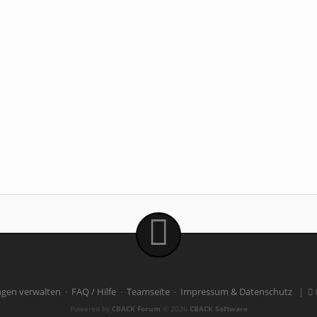
ngen verwalten
·
FAQ / Hilfe
·
Teamseite
·
Impressum & Datenschutz
|
Powered by
CBACK Forum
© 2026
CBACK Software