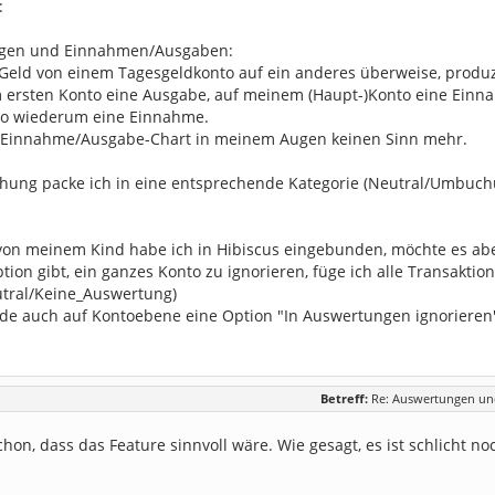
:
gen und Einnahmen/Ausgaben:
 Geld von einem Tagesgeldkonto auf ein anderes überweise, produz
 ersten Konto eine Ausgabe, auf meinem (Haupt-)Konto eine Ein
to wiederum eine Einnahme.
 Einnahme/Ausgabe-Chart in meinem Augen keinen Sinn mehr.
ung packe ich in eine entsprechende Kategorie (Neutral/Umbuchu
 von meinem Kind habe ich in Hibiscus eingebunden, möchte es a
tion gibt, ein ganzes Konto zu ignorieren, füge ich alle Transakt
utral/Keine_Auswertung)
ürde auch auf Kontoebene eine Option "In Auswertungen ignoriere
Betreff:
Re: Auswertungen und
chon, dass das Feature sinnvoll wäre. Wie gesagt, es ist schlicht n