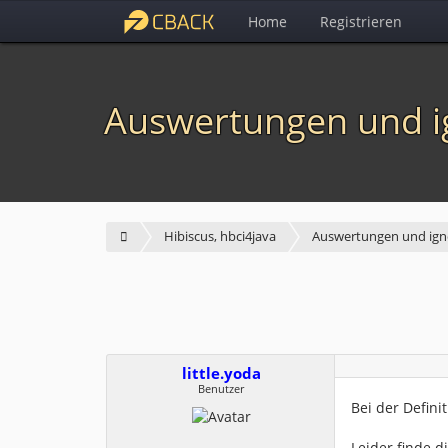
Home
Registrieren
Auswertungen und i
Hibiscus, hbci4java
Auswertungen und igno
little.yoda
Benutzer
Bei der Defini
Leider finde 