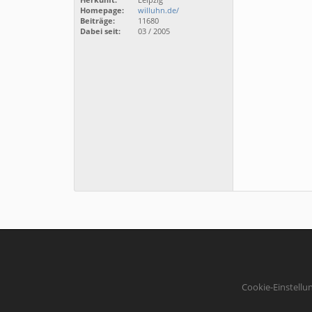
Homepage:
willuhn.de/
Beiträge:
11680
Dabei seit:
03 / 2005
Cookie-Einstellu