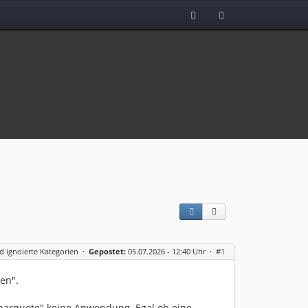
 ignoierte Kategorien
·
Gepostet:
05.07.2026 - 12:40 Uhr ·
#1
en".
parquote" keine Anwendung. Egal ob eine