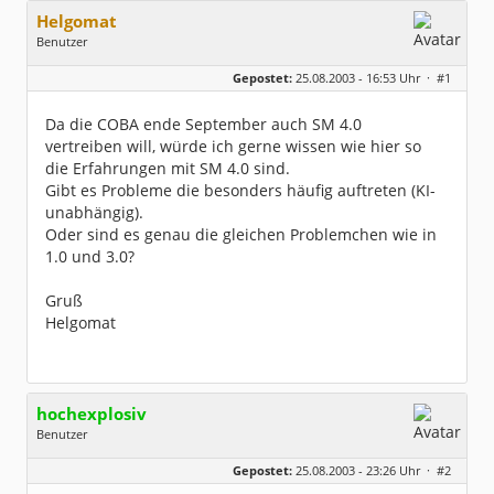
Helgomat
Benutzer
Geschlecht:
keine Angabe
Gepostet:
25.08.2003 - 16:53 Uhr ·
#1
Beiträge:
126
Dabei seit:
06 / 2003
Da die COBA ende September auch SM 4.0
vertreiben will, würde ich gerne wissen wie hier so
die Erfahrungen mit SM 4.0 sind.
Gibt es Probleme die besonders häufig auftreten (KI-
unabhängig).
Oder sind es genau die gleichen Problemchen wie in
1.0 und 3.0?
Gruß
Helgomat
hochexplosiv
Benutzer
Geschlecht:
keine Angabe
Gepostet:
25.08.2003 - 23:26 Uhr ·
#2
Beiträge:
1221
Dabei seit:
02 / 2003