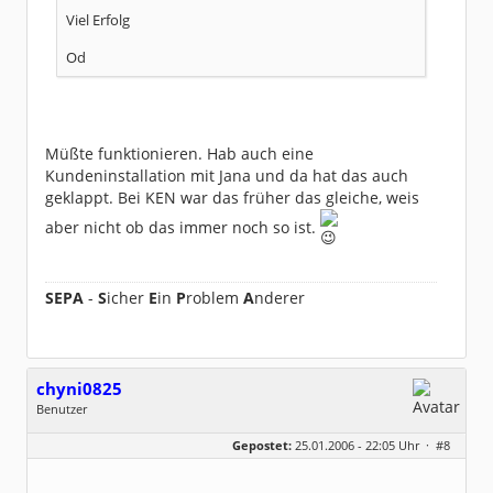
Viel Erfolg
Od
Müßte funktionieren. Hab auch eine
Kundeninstallation mit Jana und da hat das auch
geklappt. Bei KEN war das früher das gleiche, weis
aber nicht ob das immer noch so ist.
SEPA
-
S
icher
E
in
P
roblem
A
nderer
chyni0825
Benutzer
Geschlecht:
keine Angabe
Gepostet:
25.01.2006 - 22:05 Uhr ·
#8
Herkunft:
Schlackohrhausen
Beiträge:
5
Dabei seit:
01 / 2004