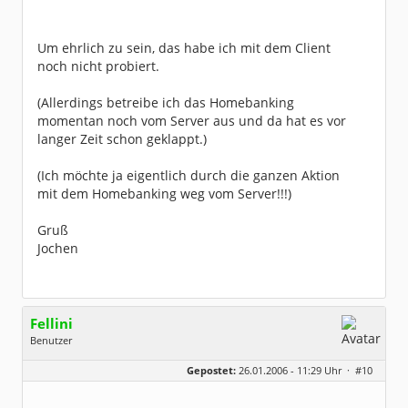
Um ehrlich zu sein, das habe ich mit dem Client
noch nicht probiert.
(Allerdings betreibe ich das Homebanking
momentan noch vom Server aus und da hat es vor
langer Zeit schon geklappt.)
(Ich möchte ja eigentlich durch die ganzen Aktion
mit dem Homebanking weg vom Server!!!)
Gruß
Jochen
Fellini
Benutzer
Geschlecht:
keine Angabe
Gepostet:
26.01.2006 - 11:29 Uhr ·
#10
Herkunft:
Im wunderschönen Ahrtal
Beiträge:
2077
Dabei seit:
04 / 2004