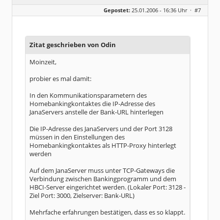
Geschlecht:
Gepostet:
25.01.2006 - 16:36 Uhr ·
#7
Beiträge:
251
Dabei seit:
07 / 2004
Zitat geschrieben von Odin
Moinzeit,
probier es mal damit:
In den Kommunikationsparametern des
Homebankingkontaktes die IP-Adresse des
JanaServers anstelle der Bank-URL hinterlegen
Die IP-Adresse des JanaServers und der Port 3128
müssen in den Einstellungen des
Homebankingkontaktes als HTTP-Proxy hinterlegt
werden
Auf dem JanaServer muss unter TCP-Gateways die
Verbindung zwischen Bankingprogramm und dem
HBCI-Server eingerichtet werden. (Lokaler Port: 3128 -
Ziel Port: 3000, Zielserver: Bank-URL)
Mehrfache erfahrungen bestätigen, dass es so klappt.