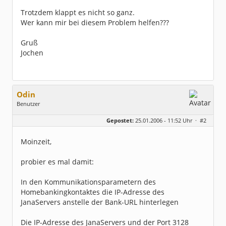
Trotzdem klappt es nicht so ganz.
Wer kann mir bei diesem Problem helfen???
Gruß
Jochen
Odin
Benutzer
Geschlecht:
keine Angabe
Gepostet:
25.01.2006 - 11:52 Uhr ·
#2
Herkunft:
Bayerisch Venedig
Homepage:
sparkasse-passau.d…
Beiträge:
775
Moinzeit,
Dabei seit:
11 / 2004
probier es mal damit:
In den Kommunikationsparametern des
Homebankingkontaktes die IP-Adresse des
JanaServers anstelle der Bank-URL hinterlegen
Die IP-Adresse des JanaServers und der Port 3128