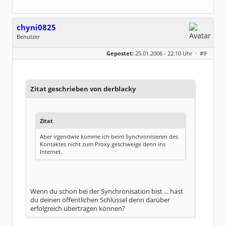
chyni0825
Benutzer
Geschlecht:
keine Angabe
Gepostet:
25.01.2006 - 22:10 Uhr ·
#9
Herkunft:
Schlackohrhausen
Beiträge:
5
Dabei seit:
01 / 2004
Zitat geschrieben von derblacky
Zitat
Aber irgendwie komme ich beim Synchronisieren des
Kontaktes nicht zum Proxy geschweige denn ins
Internet.
Wenn du schon bei der Synchronisation bist ... hast
du deinen öffentlichen Schlüssel denn darüber
erfolgreich übertragen können?