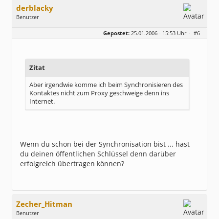
derblacky
Benutzer
Geschlecht:
keine Angabe
Gepostet:
25.01.2006 - 15:53 Uhr ·
#6
Herkunft:
Sachsen
Beiträge:
291
Dabei seit:
07 / 2005
Zitat
Aber irgendwie komme ich beim Synchronisieren des
Kontaktes nicht zum Proxy geschweige denn ins
Internet.
Wenn du schon bei der Synchronisation bist ... hast
du deinen öffentlichen Schlüssel denn darüber
erfolgreich übertragen können?
Zecher_Hitman
Benutzer