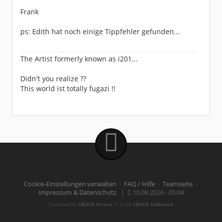
Frank
ps: Edith hat noch einige Tippfehler gefunden...
The Artist formerly known as i201...
Didn't you realize ??
This world ist totally fugazi !!
Cookie-Einstellungen verwalten
·
FAQ / Hilfe
·
Teamseite
·
Impressum & Datenschutz
|
10.08.2026 - 05:04
Powered by
CBACK Forum
© 2026
CBACK Software