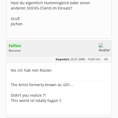
Hast du eigentlich Hummingbird (oder einen
anderen SOCKS-Client) im Einsatz?
Gruß
Jochen
Fellini
Benutzer
Geschlecht:
keine Angabe
Gepostet:
25.01.2006 - 15:05 Uhr ·
#5
Herkunft:
Im wunderschönen Ahrtal
Beiträge:
2077
Dabei seit:
04 / 2004
Nö, ich hab nen Router.
The Artist formerly known as i201...
Didn't you realize ??
This world ist totally fugazi !!