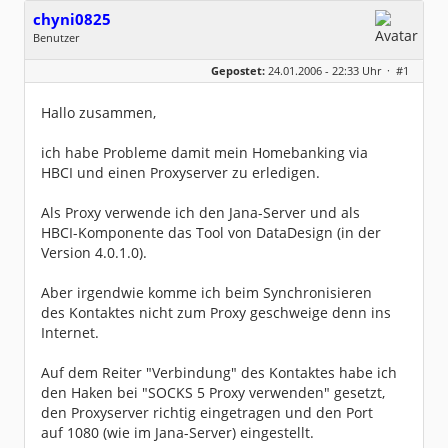
chyni0825
Benutzer
Geschlecht:
keine Angabe
Gepostet:
24.01.2006 - 22:33 Uhr ·
#1
Herkunft:
Schlackohrhausen
Beiträge:
5
Dabei seit:
01 / 2004
Hallo zusammen,
ich habe Probleme damit mein Homebanking via
HBCI und einen Proxyserver zu erledigen.
Als Proxy verwende ich den Jana-Server und als
HBCI-Komponente das Tool von DataDesign (in der
Version 4.0.1.0).
Aber irgendwie komme ich beim Synchronisieren
des Kontaktes nicht zum Proxy geschweige denn ins
Internet.
Auf dem Reiter "Verbindung" des Kontaktes habe ich
den Haken bei "SOCKS 5 Proxy verwenden" gesetzt,
den Proxyserver richtig eingetragen und den Port
auf 1080 (wie im Jana-Server) eingestellt.