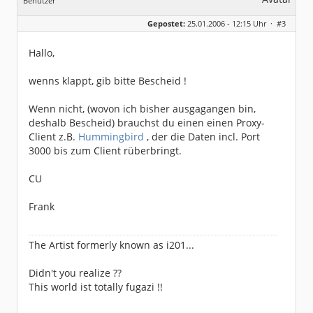
Benutzer
Geschlecht:
keine Angabe
Gepostet:
25.01.2006 - 12:15 Uhr ·
#3
Herkunft:
Im wunderschönen Ahrtal
Beiträge:
2077
Dabei seit:
04 / 2004
Hallo,
wenns klappt, gib bitte Bescheid !
Wenn nicht, (wovon ich bisher ausgagangen bin,
deshalb Bescheid) brauchst du einen einen Proxy-
Client z.B.
Hummingbird
, der die Daten incl. Port
3000 bis zum Client rüberbringt.
CU
Frank
The Artist formerly known as i201...
Didn't you realize ??
This world ist totally fugazi !!