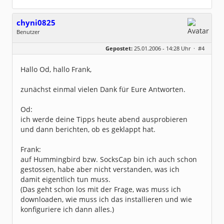
chyni0825
Benutzer
Geschlecht:
keine Angabe
Gepostet:
25.01.2006 - 14:28 Uhr ·
#4
Herkunft:
Schlackohrhausen
Beiträge:
5
Dabei seit:
01 / 2004
Hallo Od, hallo Frank,
zunächst einmal vielen Dank für Eure Antworten.
Od:
ich werde deine Tipps heute abend ausprobieren
und dann berichten, ob es geklappt hat.
Frank:
auf Hummingbird bzw. SocksCap bin ich auch schon
gestossen, habe aber nicht verstanden, was ich
damit eigentlich tun muss.
(Das geht schon los mit der Frage, was muss ich
downloaden, wie muss ich das installieren und wie
konfiguriere ich dann alles.)