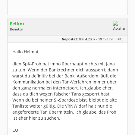
Fellini
Benutzer
Geschlecht:
keine Angabe
Gepostet:
08.04.2007 - 19:19 Uhr ·
#13
Herkunft:
Im wunderschönen Ahrtal
Beiträge:
2077
Dabei seit:
04 / 2004
Hallo Helmut,
dien SpK-Prob hat imho überhaupt nichts mit Jana
zu tun. Wenn der Bankrechner dich aussperrt, dann
warst du definitiv bei der Bank. Außerdem läuft die
Kommunikation bei den Tan-Verfahren immer uber
den ganz normalen Internetport. Ich glaube eher,
dass du dich wegen falscher Tans gesperrt hast.
Wenn du bei neiner SI-Spardose bist, bleibt die alte
Tanliste weiter gültig. Die VRNW darf halt nur die
angeforderte Tan übermitteln. Ich glaube, das Prob
ist eher hier zu suchen.
CU