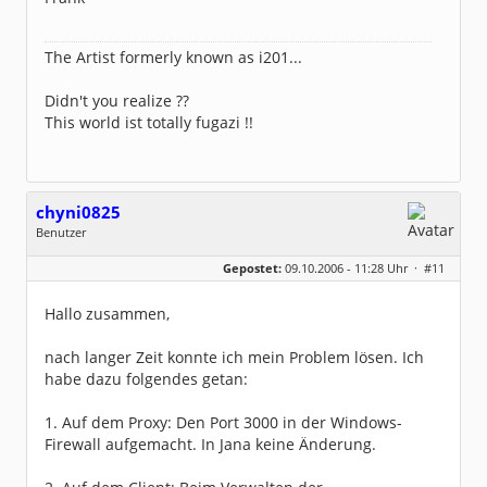
The Artist formerly known as i201...
Didn't you realize ??
This world ist totally fugazi !!
chyni0825
Benutzer
Geschlecht:
keine Angabe
Gepostet:
09.10.2006 - 11:28 Uhr ·
#11
Herkunft:
Schlackohrhausen
Beiträge:
5
Dabei seit:
01 / 2004
Hallo zusammen,
nach langer Zeit konnte ich mein Problem lösen. Ich
habe dazu folgendes getan:
1. Auf dem Proxy: Den Port 3000 in der Windows-
Firewall aufgemacht. In Jana keine Änderung.