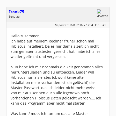
Frank75
Benutzer
Geschlecht:
keine Angabe
Gepostet:
16.03.2007 - 17:34 Uhr ·
#1
Herkunft:
Horb am Neckar
Homepage:
tierschutzverein-h…
Beiträge:
3
Hallo zusammen,
Dabei seit:
03 / 2007
ich habe auf meinem Rechner früher schon mal
Hibiscus installiert. Da es mir damals zeitlich nicht
zum genauen austesten gereicht hat, habe ich alles
wieder gelöscht und vergessen.
Nun habe ich mir nochmals die Zeit genommen alles
herrunterzuladen und zu entpacken. Leider will
Hibiscus nun als erstes (obwohl keine alte
Installation mehr vorhanden ist, da gelöscht) das
Master Passwort, das ich leider nicht mehr weiss.
Von mir aus können auch alle irgendwo noch
vorhandenen Hibiscus Daten gelöscht werden.... Ich
kann das Programm aber nicht mal starten ....
Was kann / muss ich tun um das alte Master