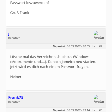
Passwort loszuwerden?
Gruß Frank
j
Benutzer
Geschlecht:
keine Angabe
Gepostet:
16.03.2007 - 20:05 Uhr ·
#2
Beiträge:
128
Dabei seit:
02 / 2006
Lösche mal das Verzeichnis .hibiscus (Windows:
c:\dokumente und....). Danach Jameica neu starten.
Jetzt wird es dich nach einem Passwort fragen.
Heiner
Frank75
Benutzer
Geschlecht:
keine Angabe
Gepostet:
16.03.2007 - 22:14 Uhr ·
#3
Herkunft:
Horb am Neckar