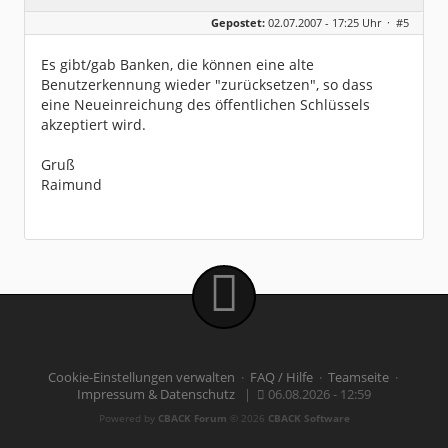
Geschlecht:
keine Angabe
Gepostet:
02.07.2007 - 17:25 Uhr ·
#5
Beiträge:
8489
Dabei seit:
08 / 2002
Es gibt/gab Banken, die können eine alte
Benutzerkennung wieder "zurücksetzen", so dass
eine Neueinreichung des öffentlichen Schlüssels
akzeptiert wird.
Gruß
Raimund
Cookie-Einstellungen verwalten
·
FAQ / Hilfe
·
Teamseite
·
Impressum & Datenschutz
|
06.08.2026 - 12:59
Powered by
CBACK Forum
© 2026
CBACK Software