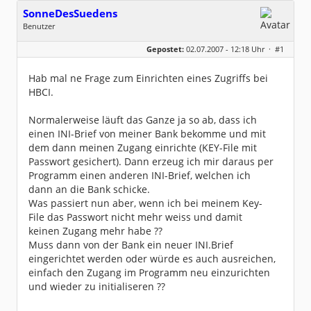
SonneDesSuedens
Benutzer
Geschlecht:
keine Angabe
Gepostet:
02.07.2007 - 12:18 Uhr ·
#1
Beiträge:
2
Dabei seit:
07 / 2007
Hab mal ne Frage zum Einrichten eines Zugriffs bei
HBCI.
Normalerweise läuft das Ganze ja so ab, dass ich
einen INI-Brief von meiner Bank bekomme und mit
dem dann meinen Zugang einrichte (KEY-File mit
Passwort gesichert). Dann erzeug ich mir daraus per
Programm einen anderen INI-Brief, welchen ich
dann an die Bank schicke.
Was passiert nun aber, wenn ich bei meinem Key-
File das Passwort nicht mehr weiss und damit
keinen Zugang mehr habe ??
Muss dann von der Bank ein neuer INI.Brief
eingerichtet werden oder würde es auch ausreichen,
einfach den Zugang im Programm neu einzurichten
und wieder zu initialiseren ??