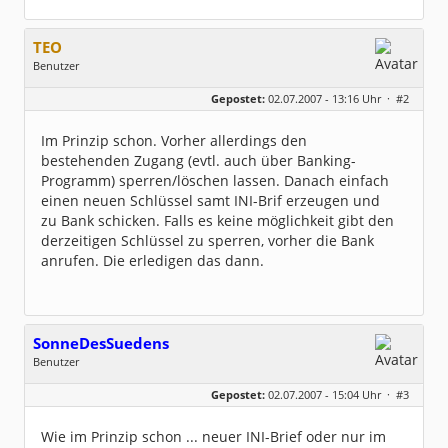
TEO
Benutzer
Geschlecht:
keine Angabe
Gepostet:
02.07.2007 - 13:16 Uhr ·
#2
Beiträge:
265
Dabei seit:
05 / 2005
Im Prinzip schon. Vorher allerdings den
bestehenden Zugang (evtl. auch über Banking-
Programm) sperren/löschen lassen. Danach einfach
einen neuen Schlüssel samt INI-Brif erzeugen und
zu Bank schicken. Falls es keine möglichkeit gibt den
derzeitigen Schlüssel zu sperren, vorher die Bank
anrufen. Die erledigen das dann.
SonneDesSuedens
Benutzer
Geschlecht:
keine Angabe
Gepostet:
02.07.2007 - 15:04 Uhr ·
#3
Beiträge:
2
Dabei seit:
07 / 2007
Wie im Prinzip schon ... neuer INI-Brief oder nur im