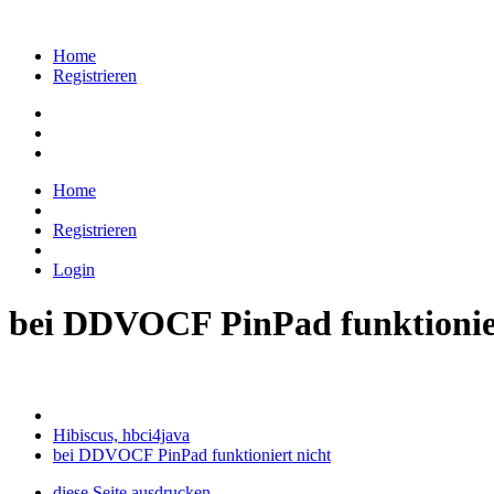
Home
Registrieren
Home
Registrieren
Login
bei DDVOCF PinPad funktionier
Hibiscus, hbci4java
bei DDVOCF PinPad funktioniert nicht
diese Seite ausdrucken