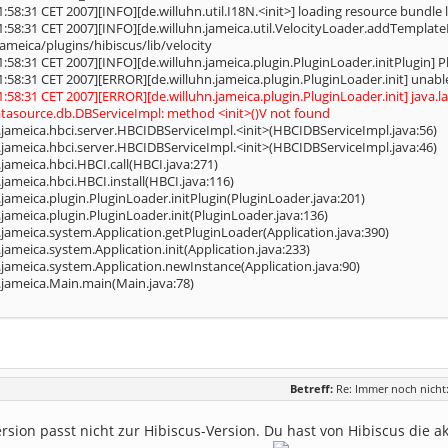
1:58:31 CET 2007][INFO][de.willuhn.util.I18N.<init>] loading resource bundle
1:58:31 CET 2007][INFO][de.willuhn.jameica.util.VelocityLoader.addTemplateD
jameica/plugins/hibiscus/lib/velocity
1:58:31 CET 2007][INFO][de.willuhn.jameica.plugin.PluginLoader.initPlugin] Plug
1:58:31 CET 2007][ERROR][de.willuhn.jameica.plugin.PluginLoader.init] unable 
01:58:31 CET 2007][ERROR][de.willuhn.jameica.plugin.PluginLoader.init] jav
atasource.db.DBServiceImpl: method <init>()V not found
n.jameica.hbci.server.HBCIDBServiceImpl.<init>(HBCIDBServiceImpl.java:56)
n.jameica.hbci.server.HBCIDBServiceImpl.<init>(HBCIDBServiceImpl.java:46)
.jameica.hbci.HBCI.call(HBCI.java:271)
.jameica.hbci.HBCI.install(HBCI.java:116)
.jameica.plugin.PluginLoader.initPlugin(PluginLoader.java:201)
.jameica.plugin.PluginLoader.init(PluginLoader.java:136)
.jameica.system.Application.getPluginLoader(Application.java:390)
.jameica.system.Application.init(Application.java:233)
.jameica.system.Application.newInstance(Application.java:90)
n.jameica.Main.main(Main.java:78)
Betreff:
Re: Immer noch nich
rsion passt nicht zur Hibiscus-Version. Du hast von Hibiscus die ak