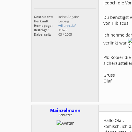
jedoch die Vo
Du benotigst v
Geschlecht:
keine Angabe
Herkunft:
Leipzig
von Hibiscus.
Homepage:
willuhn.de/
Beiträge:
11675
Ich nehme dah
Dabei seit:
03 / 2005
verlinkt war
PS: Kopier die
sicherzustell
Gruss
Olaf
Mainzelmann
Benutzer
Hallo Olaf,
komisch, ich d