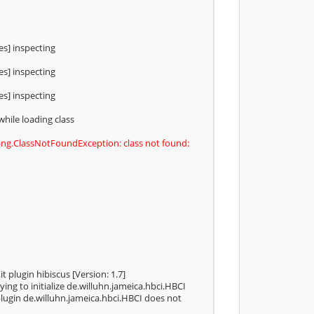
es] inspecting
es] inspecting
es] inspecting
hile loading class
lang.ClassNotFoundException: class not found:
t plugin hibiscus [Version: 1.7]
ing to initialize de.willuhn.jameica.hbci.HBCI
plugin de.willuhn.jameica.hbci.HBCI does not