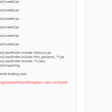
s] loaded jar
s] loaded jar
s] loaded jar
s] loaded jar
s] loaded jar
s] loaded jar
] classfinder include: hibiscus\.jar
] classfinder include: hbci_passport_.*\.jar
 classfinder include: .*\.class
es] inspecting
hile loading class
lang.ClassNotFoundException: class not found: