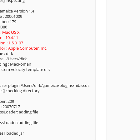
es] inspecting
Jameica Version 1.4
te : 20061009
mber: 179
i386
: Mac OS X
n : 10.4.11
ion : 1.5.0_07
dor : Apple Computer, Inc.
e : dirk
e : /Users/dirk
coding : MacRoman
ystem velocity template dir:
user plugin /Users/dirk/.jameica/plugins/hibiscus
es] checking directory
ber: 209
 : 20070717
ssLoader: adding file
ssLoader: adding file
s] loaded jar