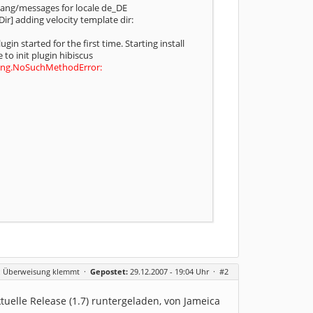
 lang/messages for locale de_DE
ir] adding velocity template dir:
in started for the first time. Starting install
to init plugin hibiscus
a.lang.NoSuchMethodError:
t: Überweisung klemmt
·
Gepostet:
29.12.2007 - 19:04 Uhr ·
#2
tuelle Release (1.7) runtergeladen, von Jameica