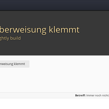
Überweisung klemmt
ghtly build
erweisung klemmt
Betreff:
Immer noch nicht