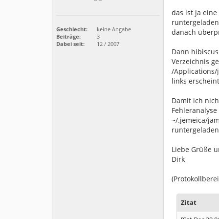
das ist ja ein
runtergeladen 
Geschlecht:
keine Angabe
danach überpr
Beiträge:
3
Dabei seit:
12 / 2007
Dann hibiscus
Verzeichnis ge
/Applications/
links erschein
Damit ich nic
Fehleranalyse 
~/.jemeica/jam
runtergeladen
Liebe Grüße u
Dirk
(Protokollbere
Zitat