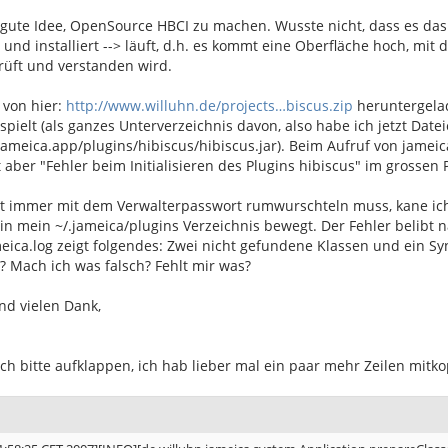
e gute Idee, OpenSource HBCI zu machen. Wusste nicht, dass es das
und installiert --> läuft, d.h. es kommt eine Oberfläche hoch, mit
üft und verstanden wird.
 von hier:
http://www.willuhn.de/projects…biscus.zip
heruntergelad
spielt (als ganzes Unterverzeichnis davon, also habe ich jetzt Date
jameica.app/plugins/hibiscus/hibiscus.jar). Beim Aufruf von jamei
t aber "Fehler beim Initialisieren des Plugins hibiscus" im grossen 
ht immer mit dem Verwalterpasswort rumwurschteln muss, kane ich
in mein ~/.jameica/plugins Verzeichnis bewegt. Der Fehler belibt n
eica.log zeigt folgendes: Zwei nicht gefundene Klassen und ein Syn
? Mach ich was falsch? Fehlt mir was?
nd vielen Dank,
ich bitte aufklappen, ich hab lieber mal ein paar mehr Zeilen mitkop