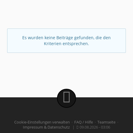
Es wurden keine Beiträge gefunden, die den
Kriterien entsprechen.
Cookie-Einstellungen verwalten
·
FAQ / Hilfe
·
Teamseite
·
Impressum & Datenschutz
|
09.08.2026 - 03:06