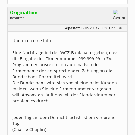
Originaltom
Benutzer
Geschlecht:
keine Angabe
Gepostet:
12.05.2003 - 11:36 Uhr ·
#6
Herkunft:
Reken (Westf.)
Beiträge:
217
Dabei seit:
02 / 2003
Und noch eine Info:
Eine Nachfrage bei der WGZ-Bank hat ergeben, dass
die Eingabe der Firmennummer 999 999 99 in ZV-
Programmen ausreicht, da automatisch der
Firmenname der entsprechenden Zahlung an die
Bundesbank übermittelt wird.
Die Bundesbank wird sich von alleine beim Kunden
melden, wenn Sie eine Firmennummer vergeben
will. Ansonsten läuft das mit der Standardnummer
problemlos durch.
Jeder Tag, an dem Du nicht lachst, ist ein verlorener
Tag.
(Charlie Chaplin)