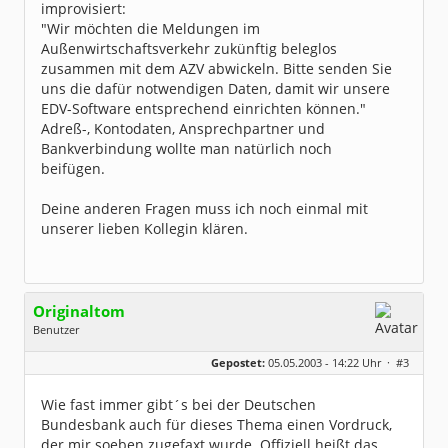
improvisiert:
"Wir möchten die Meldungen im
Außenwirtschaftsverkehr zukünftig beleglos
zusammen mit dem AZV abwickeln. Bitte senden Sie
uns die dafür notwendigen Daten, damit wir unsere
EDV-Software entsprechend einrichten können."
Adreß-, Kontodaten, Ansprechpartner und
Bankverbindung wollte man natürlich noch
beifügen.
Deine anderen Fragen muss ich noch einmal mit
unserer lieben Kollegin klären.
Originaltom
Benutzer
Geschlecht:
keine Angabe
Gepostet:
05.05.2003 - 14:22 Uhr ·
#3
Herkunft:
Reken (Westf.)
Beiträge:
217
Dabei seit:
02 / 2003
Wie fast immer gibt´s bei der Deutschen
Bundesbank auch für dieses Thema einen Vordruck,
der mir soeben zugefaxt wurde. Offiziell heißt das