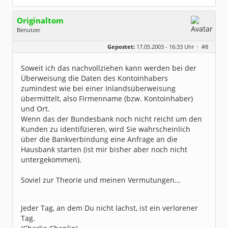
Originaltom
Benutzer
Geschlecht:
keine Angabe
Gepostet:
17.05.2003 - 16:33 Uhr ·
#8
Herkunft:
Reken (Westf.)
Beiträge:
217
Dabei seit:
02 / 2003
Soweit ich das nachvollziehen kann werden bei der
Überweisung die Daten des Kontoinhabers
zumindest wie bei einer Inlandsüberweisung
übermittelt, also Firmenname (bzw. Kontoinhaber)
und Ort.
Wenn das der Bundesbank noch nicht reicht um den
Kunden zu identifizieren, wird Sie wahrscheinlich
über die Bankverbindung eine Anfrage an die
Hausbank starten (ist mir bisher aber noch nicht
untergekommen).
Soviel zur Theorie und meinen Vermutungen...
Jeder Tag, an dem Du nicht lachst, ist ein verlorener
Tag.