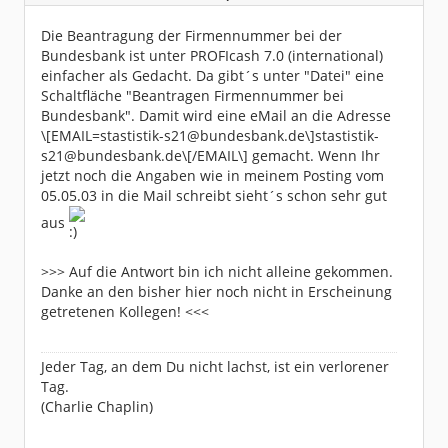
Beiträge:
217
Dabei seit:
02 / 2003
Die Beantragung der Firmennummer bei der
Bundesbank ist unter PROFIcash 7.0 (international)
einfacher als Gedacht. Da gibt´s unter "Datei" eine
Schaltfläche "Beantragen Firmennummer bei
Bundesbank". Damit wird eine eMail an die Adresse
\[EMAIL=stastistik-s21@bundesbank.de\]stastistik-
s21@bundesbank.de\[/EMAIL\] gemacht. Wenn Ihr
jetzt noch die Angaben wie in meinem Posting vom
05.05.03 in die Mail schreibt sieht´s schon sehr gut
aus
>>> Auf die Antwort bin ich nicht alleine gekommen.
Danke an den bisher hier noch nicht in Erscheinung
getretenen Kollegen! <<<
Jeder Tag, an dem Du nicht lachst, ist ein verlorener
Tag.
(Charlie Chaplin)