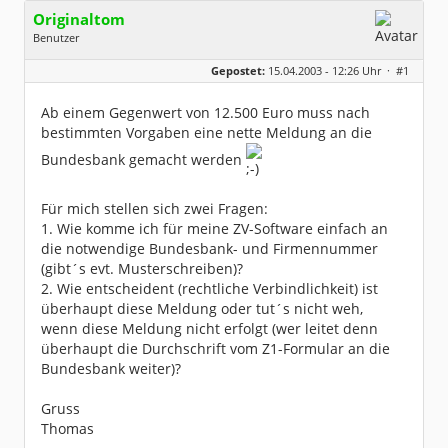
Originaltom
Benutzer
Geschlecht:
keine Angabe
Gepostet:
15.04.2003 - 12:26 Uhr ·
#1
Herkunft:
Reken (Westf.)
Beiträge:
217
Dabei seit:
02 / 2003
Ab einem Gegenwert von 12.500 Euro muss nach
bestimmten Vorgaben eine nette Meldung an die
Bundesbank gemacht werden
Für mich stellen sich zwei Fragen:
1. Wie komme ich für meine ZV-Software einfach an
die notwendige Bundesbank- und Firmennummer
(gibt´s evt. Musterschreiben)?
2. Wie entscheident (rechtliche Verbindlichkeit) ist
überhaupt diese Meldung oder tut´s nicht weh,
wenn diese Meldung nicht erfolgt (wer leitet denn
überhaupt die Durchschrift vom Z1-Formular an die
Bundesbank weiter)?
Gruss
Thomas