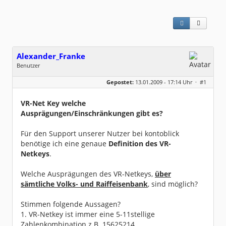
Alexander_Franke
Benutzer
Geschlecht:
keine Angabe
Gepostet:
13.01.2009 - 17:14 Uhr ·
#1
Beiträge:
2
Dabei seit:
01 / 2009
VR-Net Key welche
Ausprägungen/Einschränkungen gibt es?
Für den Support unserer Nutzer bei kontoblick
benötige ich eine genaue
Definition des VR-
Netkeys
.
Welche Ausprägungen des VR-Netkeys,
über
sämtliche Volks- und Raiffeisenbank
, sind möglich?
Stimmen folgende Aussagen?
1. VR-Netkey ist immer eine 5-11stellige
Zahlenkombination z.B. 15625214