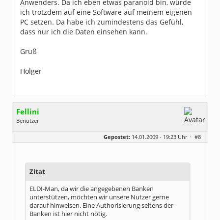
Anwenders. Da ich eben etwas paranoid bin, würde
ich trotzdem auf eine Software auf meinem eigenen
PC setzen. Da habe ich zumindestens das Gefühl,
dass nur ich die Daten einsehen kann.
Gruß
Holger
Fellini
Benutzer
Geschlecht:
keine Angabe
Gepostet:
14.01.2009 - 19:23 Uhr ·
#8
Herkunft:
Im wunderschönen Ahrtal
Beiträge:
2077
Dabei seit:
04 / 2004
Zitat
ELDI-Man, da wir die angegebenen Banken
unterstützen, möchten wir unsere Nutzer gerne
darauf hinweisen. Eine Authorisierung seitens der
Banken ist hier nicht nötig.