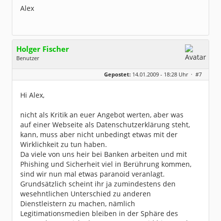
Alex
Holger Fischer
Benutzer
Geschlecht:
Gepostet:
14.01.2009 - 18:28 Uhr ·
#7
Herkunft:
Korschenbroich
Alter:
54
Beiträge:
6251
Hi Alex,
Dabei seit:
02 / 2003
nicht als Kritik an euer Angebot werten, aber was
auf einer Webseite als Datenschutzerklärung steht,
kann, muss aber nicht unbedingt etwas mit der
Wirklichkeit zu tun haben.
Da viele von uns heir bei Banken arbeiten und mit
Phishing und Sicherheit viel in Berührung kommen,
sind wir nun mal etwas paranoid veranlagt.
Grundsätzlich scheint ihr ja zumindestens den
wesehntlichen Unterschied zu anderen
Dienstleistern zu machen, nämlich
Legitimationsmedien bleiben in der Sphäre des