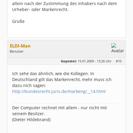
allein nach der Zustimmung des Inhabers nach dem
Urheber- oder Markenrecht.
Grüße
ELDI-Man
Benutzer
Geschlecht:
keine Angabe
Gepostet:
15.01.2009 - 13:26 Uhr ·
#10
Herkunft:
tief im Süden
Beiträge:
1046
Dabei seit:
07 / 2003
Ich sehe das ähnlich, wie die Kollegen. In
Deutschland gilt das Markenrecht, mehr muss ich
dazu nich sagen:
http://bundesrecht.juris.de/markeng/__14.html
Der Computer rechnet mit allem - nur nicht mit
seinem Besitzer.
(Dieter Hildebrand)