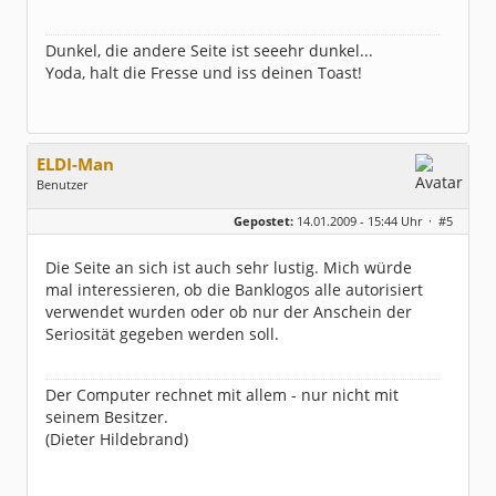
Dunkel, die andere Seite ist seeehr dunkel...
Yoda, halt die Fresse und iss deinen Toast!
ELDI-Man
Benutzer
Geschlecht:
keine Angabe
Gepostet:
14.01.2009 - 15:44 Uhr ·
#5
Herkunft:
tief im Süden
Beiträge:
1046
Dabei seit:
07 / 2003
Die Seite an sich ist auch sehr lustig. Mich würde
mal interessieren, ob die Banklogos alle autorisiert
verwendet wurden oder ob nur der Anschein der
Seriosität gegeben werden soll.
Der Computer rechnet mit allem - nur nicht mit
seinem Besitzer.
(Dieter Hildebrand)