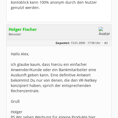
kontoblick kann 100% anonym durch den Nutzer
genutzt werden.
Holger Fischer
Benutzer
Geschlecht:
Gepostet:
13.01.2009 - 17:58 Uhr ·
#2
Herkunft:
Korschenbroich
Alter:
54
Beiträge:
6251
Hallo Alex,
Dabei seit:
02 / 2003
ich glaube kaum, dass hierzu ein einfacher
Anwender/Kunde oder ein Bankmitarbeiter eine
Auskunft geben kann. Eine definitive Antwort
bekommst Du nur von denen, die den VR-Netkey
konzipiert haben, sprich der entsprechenden
Rechenzentrale.
Gruß
Holger
PS Wir sehen Werbung für eigene Produkte hier