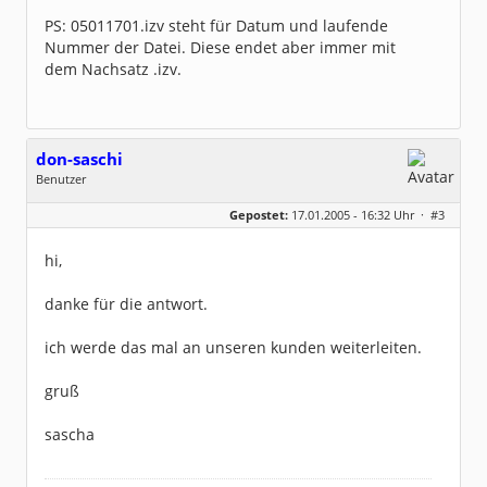
PS: 05011701.izv steht für Datum und laufende
Nummer der Datei. Diese endet aber immer mit
dem Nachsatz .izv.
don-saschi
Benutzer
Geschlecht:
keine Angabe
Gepostet:
17.01.2005 - 16:32 Uhr ·
#3
Herkunft:
Bei Hamburg
Beiträge:
104
Dabei seit:
02 / 2004
hi,
danke für die antwort.
ich werde das mal an unseren kunden weiterleiten.
gruß
sascha