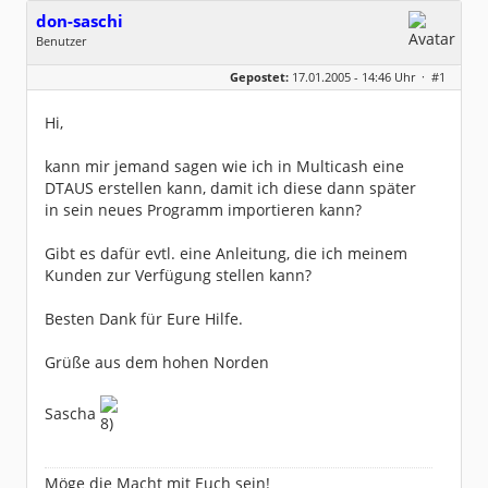
don-saschi
Benutzer
Geschlecht:
keine Angabe
Gepostet:
17.01.2005 - 14:46 Uhr ·
#1
Herkunft:
Bei Hamburg
Beiträge:
104
Dabei seit:
02 / 2004
Hi,
kann mir jemand sagen wie ich in Multicash eine
DTAUS erstellen kann, damit ich diese dann später
in sein neues Programm importieren kann?
Gibt es dafür evtl. eine Anleitung, die ich meinem
Kunden zur Verfügung stellen kann?
Besten Dank für Eure Hilfe.
Grüße aus dem hohen Norden
Sascha
Möge die Macht mit Euch sein!