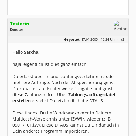
Testerin
Benutzer
Geschlecht:
keine Angabe
Gepostet:
17.01.2005 - 16:24 Uhr ·
#2
Beiträge:
620
Dabei seit:
06 / 2004
Hallo Sascha,
naja, eigentlich ist dies ganz einfach.
Du erfasst über Inlandszahlungsverkehr eine oder
mehrere Aufträge. Nach der Abspeicherung gehst
Du zunächst auf Kontenweise Freigabe und gibst
diese Zahlungen frei. Über
Zahlungsauftragsdatei
erstellen
erstellst Du letztendlich die DTAUS.
Diese findest Du im Windowsexplorer in Deinem
Multicash-Verzeichnis unter IZVWIN wieder (z. B.
05017101.izv). Diese DTAUS kannst Du Dir danach in
Dein anderes Programm importieren.