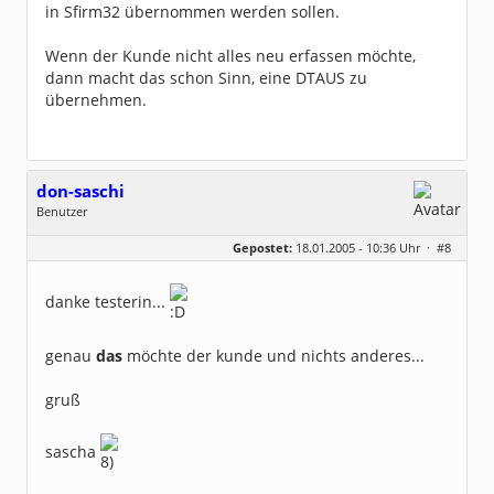
in Sfirm32 übernommen werden sollen.
Wenn der Kunde nicht alles neu erfassen möchte,
dann macht das schon Sinn, eine DTAUS zu
übernehmen.
don-saschi
Benutzer
Geschlecht:
keine Angabe
Gepostet:
18.01.2005 - 10:36 Uhr ·
#8
Herkunft:
Bei Hamburg
Beiträge:
104
Dabei seit:
02 / 2004
danke testerin...
genau
das
möchte der kunde und nichts anderes...
gruß
sascha