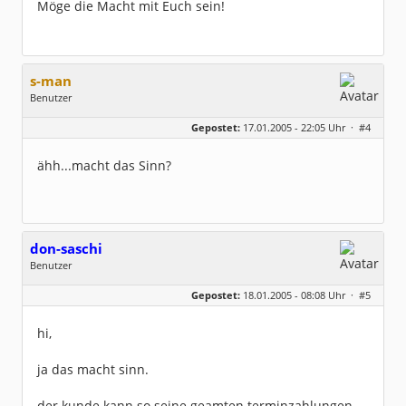
Möge die Macht mit Euch sein!
s-man
Benutzer
Geschlecht:
keine Angabe
Gepostet:
17.01.2005 - 22:05 Uhr ·
#4
Homepage:
mc-forum.de
Beiträge:
367
Dabei seit:
06 / 2004
ähh...macht das Sinn?
don-saschi
Benutzer
Geschlecht:
keine Angabe
Gepostet:
18.01.2005 - 08:08 Uhr ·
#5
Herkunft:
Bei Hamburg
Beiträge:
104
Dabei seit:
02 / 2004
hi,
ja das macht sinn.
der kunde kann so seine geamten terminzahlungen