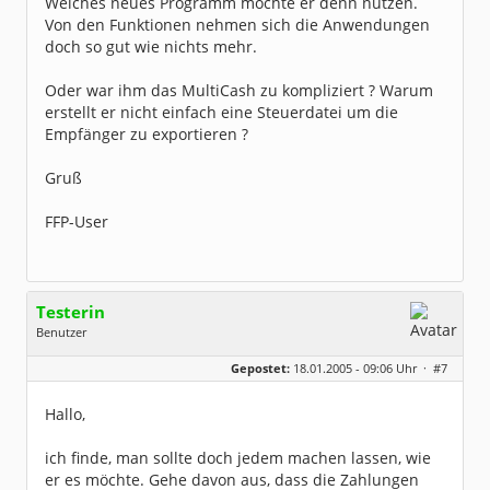
Welches neues Programm möchte er denn nutzen.
Von den Funktionen nehmen sich die Anwendungen
doch so gut wie nichts mehr.
Oder war ihm das MultiCash zu kompliziert ? Warum
erstellt er nicht einfach eine Steuerdatei um die
Empfänger zu exportieren ?
Gruß
FFP-User
Testerin
Benutzer
Geschlecht:
keine Angabe
Gepostet:
18.01.2005 - 09:06 Uhr ·
#7
Beiträge:
620
Dabei seit:
06 / 2004
Hallo,
ich finde, man sollte doch jedem machen lassen, wie
er es möchte. Gehe davon aus, dass die Zahlungen