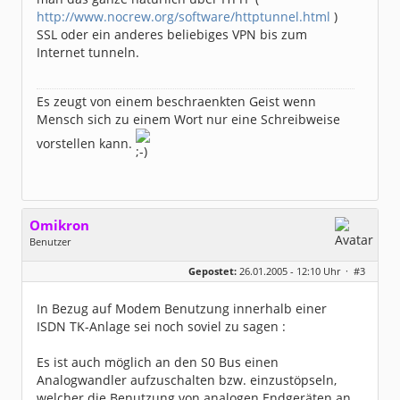
http://www.nocrew.org/software/httptunnel.html
)
SSL oder ein anderes beliebiges VPN bis zum
Internet tunneln.
Es zeugt von einem beschraenkten Geist wenn
Mensch sich zu einem Wort nur eine Schreibweise
vorstellen kann.
Omikron
Benutzer
Geschlecht:
keine Angabe
Gepostet:
26.01.2005 - 12:10 Uhr ·
#3
Herkunft:
Köln
Homepage:
omikron.de
Beiträge:
34
In Bezug auf Modem Benutzung innerhalb einer
Dabei seit:
08 / 2004
ISDN TK-Anlage sei noch soviel zu sagen :
Es ist auch möglich an den S0 Bus einen
Analogwandler aufzuschalten bzw. einzustöpseln,
welcher die Benutzung von analogen Endgeräten an