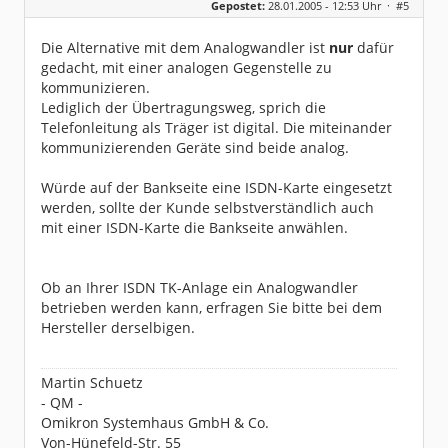
Gepostet:
28.01.2005 - 12:53 Uhr ·
#5
Herkunft:
Köln
Homepage:
omikron.de
Beiträge:
34
Die Alternative mit dem Analogwandler ist
nur
dafür
Dabei seit:
08 / 2004
gedacht, mit einer analogen Gegenstelle zu
kommunizieren.
Lediglich der Übertragungsweg, sprich die
Telefonleitung als Träger ist digital. Die miteinander
kommunizierenden Geräte sind beide analog.
Würde auf der Bankseite eine ISDN-Karte eingesetzt
werden, sollte der Kunde selbstverständlich auch
mit einer ISDN-Karte die Bankseite anwählen.
Ob an Ihrer ISDN TK-Anlage ein Analogwandler
betrieben werden kann, erfragen Sie bitte bei dem
Hersteller derselbigen.
Martin Schuetz
- QM -
Omikron Systemhaus GmbH & Co.
Von-Hünefeld-Str. 55