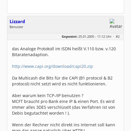
Lizzard
Benutzer
Geschlecht:
keine Angabe
Gepostet:
25.01.2005 - 11:12 Uhr ·
#2
Beiträge:
19
Dabei seit:
10 / 2003
das Analoge Protokoll im ISDN heißt V.110 bzw. v.120
Bitaratenadaption.
http://www.capi.org/download/capi20.zip
Da Multicash die Bits für die CAPI (B1 protocol & B2
protocol) nicht setzt wird es nicht funktionieren.
Aber warum kein TCP-/IP benutzen ?
MCFT braucht pro Bank eine IP & einen Port. Es wird
immer alles 3DES verschlüselt (das Verfahren ist von
Debis begutachtet worden ! ).
Wenn der Rechner nicht direkt ins Internet soll kann
man das ganze natürlich über HTTP (