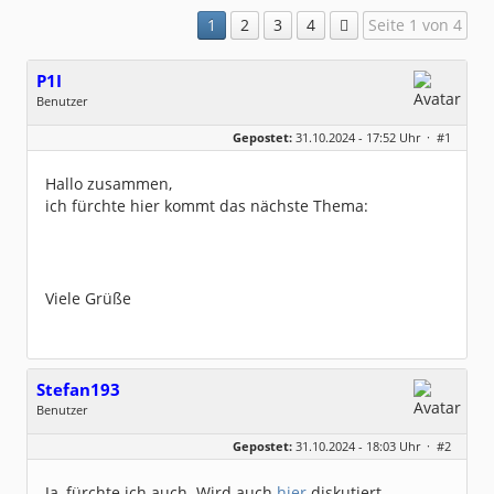
1
2
3
4
Seite 1 von 4
P1I
Benutzer
Geschlecht:
keine Angabe
Gepostet:
31.10.2024 - 17:52 Uhr ·
#1
Beiträge:
229
Dabei seit:
02 / 2008
Hallo zusammen,
ich fürchte hier kommt das nächste Thema:
Viele Grüße
Stefan193
Benutzer
Geschlecht:
keine Angabe
Gepostet:
31.10.2024 - 18:03 Uhr ·
#2
Beiträge:
428
Dabei seit:
09 / 2017
Ja, fürchte ich auch. Wird auch
hier
diskutiert.