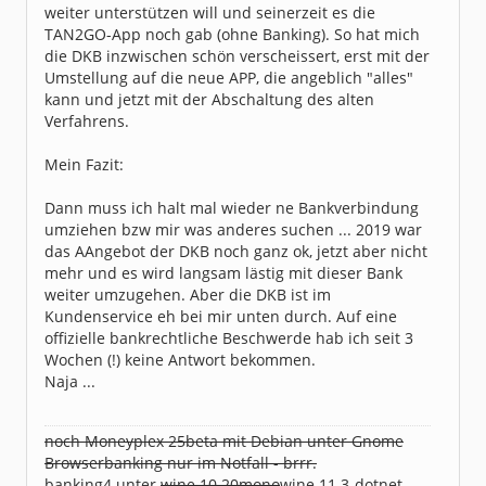
weiter unterstützen will und seinerzeit es die
TAN2GO-App noch gab (ohne Banking). So hat mich
die DKB inzwischen schön verscheissert, erst mit der
Umstellung auf die neue APP, die angeblich "alles"
kann und jetzt mit der Abschaltung des alten
Verfahrens.
Mein Fazit:
Dann muss ich halt mal wieder ne Bankverbindung
umziehen bzw mir was anderes suchen ... 2019 war
das AAngebot der DKB noch ganz ok, jetzt aber nicht
mehr und es wird langsam lästig mit dieser Bank
weiter umzugehen. Aber die DKB ist im
Kundenservice eh bei mir unten durch. Auf eine
offizielle bankrechtliche Beschwerde hab ich seit 3
Wochen (!) keine Antwort bekommen.
Naja ...
noch Moneyplex 25beta mit Debian unter Gnome
Browserbanking nur im Notfall - brrr.
banking4 unter
wine 10.20mono
wine 11.3-dotnet-