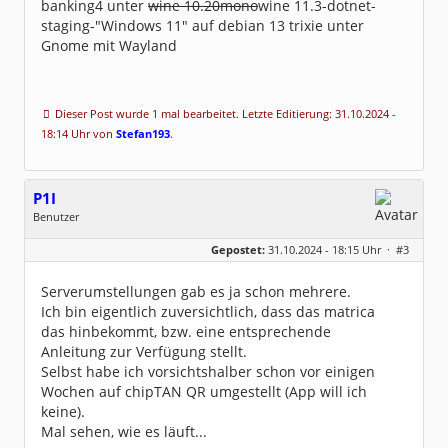
banking4 unter
wine 10.20mono
wine 11.3-dotnet-
staging-"Windows 11" auf debian 13 trixie unter
Gnome mit Wayland
Dieser Post wurde 1 mal bearbeitet. Letzte Editierung: 31.10.2024 -
18:14 Uhr von
Stefan193
.
P1I
Benutzer
Geschlecht:
keine Angabe
Gepostet:
31.10.2024 - 18:15 Uhr ·
#3
Beiträge:
229
Dabei seit:
02 / 2008
Serverumstellungen gab es ja schon mehrere.
Ich bin eigentlich zuversichtlich, dass das matrica
das hinbekommt, bzw. eine entsprechende
Anleitung zur Verfügung stellt.
Selbst habe ich vorsichtshalber schon vor einigen
Wochen auf chipTAN QR umgestellt (App will ich
keine).
Mal sehen, wie es läuft...