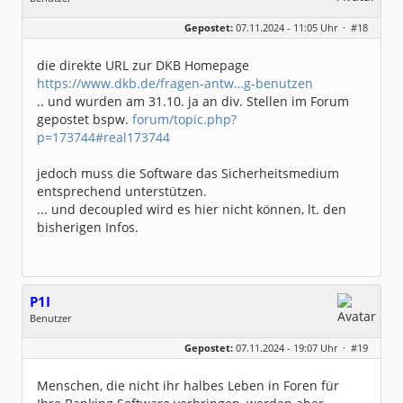
Geschlecht:
Gepostet:
07.11.2024 - 11:05 Uhr ·
#18
Beiträge:
8317
Dabei seit:
06 / 2008
die direkte URL zur DKB Homepage
https://www.dkb.de/fragen-antw…g-benutzen
.. und wurden am 31.10. ja an div. Stellen im Forum
gepostet bspw.
forum/topic.php?
p=173744#real173744
jedoch muss die Software das Sicherheitsmedium
entsprechend unterstützen.
... und decoupled wird es hier nicht können, lt. den
bisherigen Infos.
P1I
Benutzer
Geschlecht:
keine Angabe
Gepostet:
07.11.2024 - 19:07 Uhr ·
#19
Beiträge:
229
Dabei seit:
02 / 2008
Menschen, die nicht ihr halbes Leben in Foren für