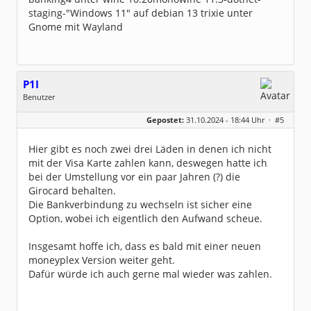
staging-"Windows 11" auf debian 13 trixie unter
Gnome mit Wayland
P1I
Benutzer
Geschlecht:
keine Angabe
Gepostet:
31.10.2024 - 18:44 Uhr ·
#5
Beiträge:
229
Dabei seit:
02 / 2008
Hier gibt es noch zwei drei Läden in denen ich nicht
mit der Visa Karte zahlen kann, deswegen hatte ich
bei der Umstellung vor ein paar Jahren (?) die
Girocard behalten.
Die Bankverbindung zu wechseln ist sicher eine
Option, wobei ich eigentlich den Aufwand scheue.
Insgesamt hoffe ich, dass es bald mit einer neuen
moneyplex Version weiter geht.
Dafür würde ich auch gerne mal wieder was zahlen.