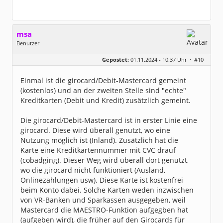
msa
Benutzer
Geschlecht:
Gepostet:
01.11.2024 - 10:37 Uhr ·
#10
Herkunft:
München
Alter:
63
Beiträge:
7571
Einmal ist die girocard/Debit-Mastercard gemeint
Dabei seit:
03 / 2007
(kostenlos) und an der zweiten Stelle sind "echte"
Kreditkarten (Debit und Kredit) zusätzlich gemeint.
Die girocard/Debit-Mastercard ist in erster Linie eine
girocard. Diese wird überall genutzt, wo eine
Nutzung möglich ist (Inland). Zusätzlich hat die
Karte eine Kreditkartennummer mit CVC drauf
(cobadging). Dieser Weg wird überall dort genutzt,
wo die girocard nicht funktioniert (Ausland,
Onlinezahlungen usw). Diese Karte ist kostenfrei
beim Konto dabei. Solche Karten weden inzwischen
von VR-Banken und Sparkassen ausgegeben, weil
Mastercard die MAESTRO-Funktion aufgegben hat
(aufgeben wird), die früher auf den Girocards für