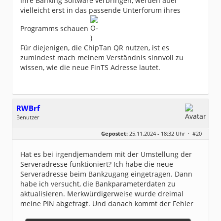
Ihre Banking Software verbringen, werden aber
vielleicht erst in das passende Unterforum ihres
Programms schauen
Für diejenigen, die ChipTan QR nutzen, ist es
zumindest mach meinem Verständnis sinnvoll zu
wissen, wie die neue FinTS Adresse lautet.
RWBrf
Benutzer
Geschlecht:
keine Angabe
Gepostet:
25.11.2024 - 18:32 Uhr ·
#20
Beiträge:
69
Dabei seit:
07 / 2023
Hat es bei irgendjemandem mit der Umstellung der
Serveradresse funktioniert? Ich habe die neue
Serveradresse beim Bankzugang eingetragen. Dann
habe ich versucht, die Bankparameterdaten zu
aktualisieren. Merkwürdigerweise wurde dreimal
meine PIN abgefragt. Und danach kommt der Fehler