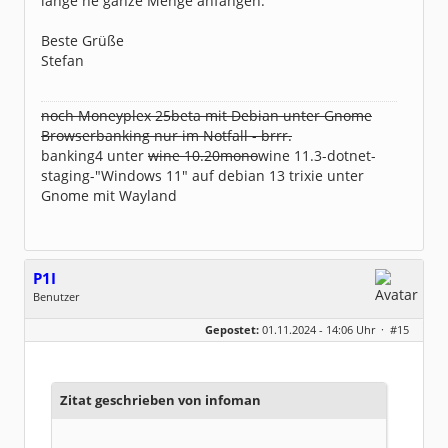
lange ne ganze Menge anfangen.
Beste Grüße
Stefan
noch Moneyplex 25beta mit Debian unter Gnome
Browserbanking nur im Notfall - brrr.
banking4 unter
wine 10.20mono
wine 11.3-dotnet-
staging-"Windows 11" auf debian 13 trixie unter
Gnome mit Wayland
P1I
Benutzer
Geschlecht:
keine Angabe
Gepostet:
01.11.2024 - 14:06 Uhr ·
#15
Beiträge:
229
Dabei seit:
02 / 2008
Zitat geschrieben von infoman