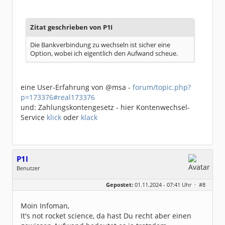
Dabei seit:
06 / 2008
Zitat geschrieben von P1I
Die Bankverbindung zu wechseln ist sicher eine
Option, wobei ich eigentlich den Aufwand scheue.
eine User-Erfahrung von @msa -
forum/topic.php?
p=173376#real173376
und: Zahlungskontengesetz - hier Kontenwechsel-
Service
klick
oder
klack
P1I
Benutzer
Geschlecht:
keine Angabe
Gepostet:
01.11.2024 - 07:41 Uhr ·
#8
Beiträge:
229
Dabei seit:
02 / 2008
Moin Infoman,
It's not rocket science, da hast Du recht aber einen