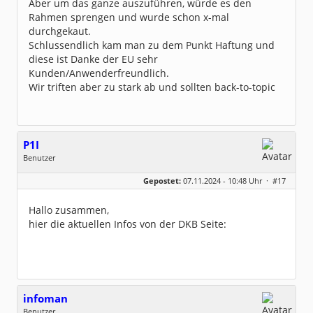
Aber um das ganze auszuführen, würde es den
Rahmen sprengen und wurde schon x-mal
durchgekaut.
Schlussendlich kam man zu dem Punkt Haftung und
diese ist Danke der EU sehr
Kunden/Anwenderfreundlich.
Wir triften aber zu stark ab und sollten back-to-topic
P1I
Benutzer
Geschlecht:
keine Angabe
Gepostet:
07.11.2024 - 10:48 Uhr ·
#17
Beiträge:
229
Dabei seit:
02 / 2008
Hallo zusammen,
hier die aktuellen Infos von der DKB Seite:
infoman
Benutzer