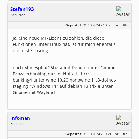
Stefan193
Benutzer
Geschlecht:
keine Angabe
Gepostet:
31.10.2024 - 18:58 Uhr ·
#6
Beiträge:
428
Dabei seit:
09 / 2017
Ja, eine neue MP-Lizenz zu zahlen, die diese
Funktionen unter Linux hat, ist für mich ebenfalls
die beste Lösung.
noch Moneyplex 25beta mit Debian unter Gnome
Browserbanking nur im Notfall - brrr.
banking4 unter
wine 10.20mono
wine 11.3-dotnet-
staging-"Windows 11" auf debian 13 trixie unter
Gnome mit Wayland
infoman
Benutzer
Geschlecht:
Gepostet:
31.10.2024 - 19:21 Uhr ·
#7
Beiträge:
8317