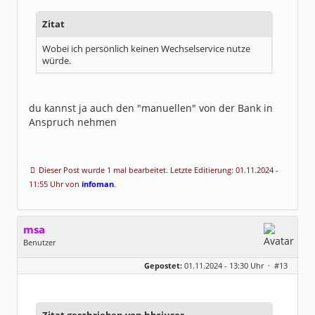
Zitat
Wobei ich persönlich keinen Wechselservice nutze
würde.
du kannst ja auch den "manuellen" von der Bank in
Anspruch nehmen
Dieser Post wurde 1 mal bearbeitet. Letzte Editierung: 01.11.2024 -
11:55 Uhr von
infoman
.
msa
Benutzer
Geschlecht:
Gepostet:
01.11.2024 - 13:30 Uhr ·
#13
Herkunft:
München
Alter:
63
Beiträge:
7571
Dabei seit:
03 / 2007