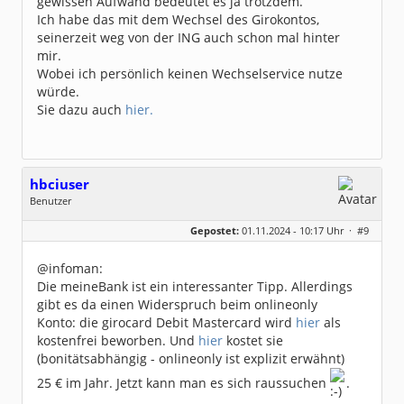
gewissen Aufwand bedeutet es ja trotzdem.
Ich habe das mit dem Wechsel des Girokontos,
seinerzeit weg von der ING auch schon mal hinter
mir.
Wobei ich persönlich keinen Wechselservice nutze
würde.
Sie dazu auch
hier.
hbciuser
Benutzer
Geschlecht:
keine Angabe
Gepostet:
01.11.2024 - 10:17 Uhr ·
#9
Beiträge:
208
Dabei seit:
10 / 2017
@infoman:
Die meineBank ist ein interessanter Tipp. Allerdings
gibt es da einen Widerspruch beim onlineonly
Konto: die girocard Debit Mastercard wird
hier
als
kostenfrei beworben. Und
hier
kostet sie
(bonitätsabhängig - onlineonly ist explizit erwähnt)
25 € im Jahr. Jetzt kann man es sich raussuchen
.