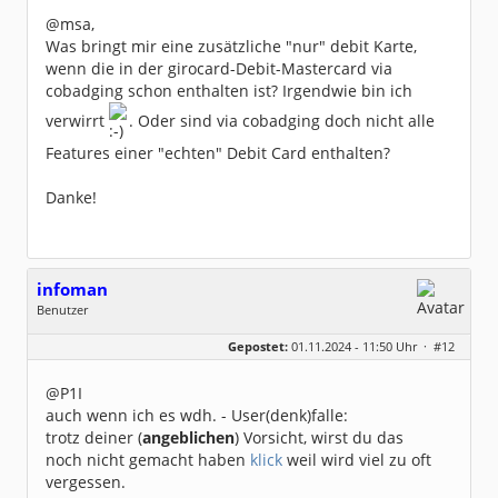
@msa,
Was bringt mir eine zusätzliche "nur" debit Karte,
wenn die in der girocard-Debit-Mastercard via
cobadging schon enthalten ist? Irgendwie bin ich
verwirrt
. Oder sind via cobadging doch nicht alle
Features einer "echten" Debit Card enthalten?
Danke!
infoman
Benutzer
Geschlecht:
Gepostet:
01.11.2024 - 11:50 Uhr ·
#12
Beiträge:
8317
Dabei seit:
06 / 2008
@P1I
auch wenn ich es wdh. - User(denk)falle:
trotz deiner (
angeblichen
) Vorsicht, wirst du das
noch nicht gemacht haben
klick
weil wird viel zu oft
vergessen.