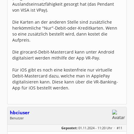
Auslandseinsatzfähigkeit gesorgt hat (das Pendant
von VISA ist VPay).
Die Karten an der anderen Stelle sind zusätzliche
herkömmliche "Nur"-Debit-oder-Kreditkarten. Wenn
so eine zusätzlich bestellt wird, dann kostet die
Aufpreis.
Die girocard-Debit-Mastercard kann unter Android
digitalsiert werden mithilfe der App VR-Pay.
Für iOS gibt es noch eine kostenfreie nur virtuelle
Debit-Mastercard dazu, welche man in ApplePay
digitalisieren kann. Diese kann über die VR-Banking-
App für iOS bestellt werden.
hbciuser
Benutzer
Geschlecht:
keine Angabe
Gepostet:
01.11.2024 - 11:20 Uhr ·
#11
Beiträge:
208
Dabei seit:
10 / 2017