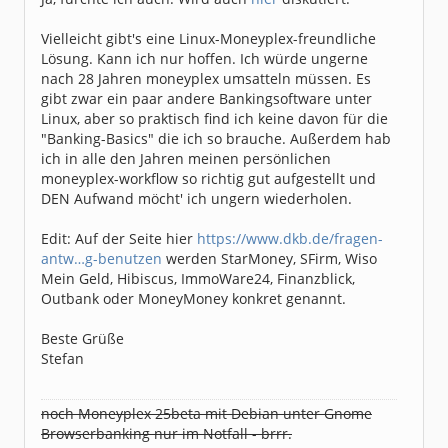
Vielleicht gibt's eine Linux-Moneyplex-freundliche
Lösung. Kann ich nur hoffen. Ich würde ungerne
nach 28 Jahren moneyplex umsatteln müssen. Es
gibt zwar ein paar andere Bankingsoftware unter
Linux, aber so praktisch find ich keine davon für die
"Banking-Basics" die ich so brauche. Außerdem hab
ich in alle den Jahren meinen persönlichen
moneyplex-workflow so richtig gut aufgestellt und
DEN Aufwand möcht' ich ungern wiederholen.
Edit: Auf der Seite hier
https://www.dkb.de/fragen-
antw…g-benutzen
werden StarMoney, SFirm, Wiso
Mein Geld, Hibiscus, ImmoWare24, Finanzblick,
Outbank oder MoneyMoney konkret genannt.
Beste Grüße
Stefan
noch Moneyplex 25beta mit Debian unter Gnome
Browserbanking nur im Notfall - brrr.