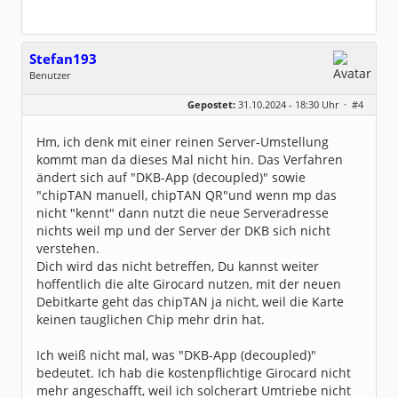
Stefan193
Benutzer
Geschlecht:
keine Angabe
Gepostet:
31.10.2024 - 18:30 Uhr ·
#4
Beiträge:
428
Dabei seit:
09 / 2017
Hm, ich denk mit einer reinen Server-Umstellung
kommt man da dieses Mal nicht hin. Das Verfahren
ändert sich auf "DKB-App (decoupled)" sowie
"chipTAN manuell, chipTAN QR"und wenn mp das
nicht "kennt" dann nutzt die neue Serveradresse
nichts weil mp und der Server der DKB sich nicht
verstehen.
Dich wird das nicht betreffen, Du kannst weiter
hoffentlich die alte Girocard nutzen, mit der neuen
Debitkarte geht das chipTAN ja nicht, weil die Karte
keinen tauglichen Chip mehr drin hat.
Ich weiß nicht mal, was "DKB-App (decoupled)"
bedeutet. Ich hab die kostenpflichtige Girocard nicht
mehr angeschafft, weil ich solcherart Umtriebe nicht