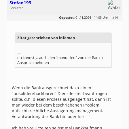
Stefan193
Benutzer
Geschlecht:
keine Angabe
Gepostet:
01.11.2024 - 14:03 Uhr ·
#14
Beiträge:
428
Dabei seit:
09 / 2017
Zitat geschrieben von infoman
....
du kannst ja auch den "manuellen" von der Bank in
Anspruch nehmen
Wenn die Bank ausgerechnet dazu einen
"unsoliden/hackbaren" Dienstleister beauftragen
sollte, d.h. diesen Prozess ausgelagert hat, dann ist
man wieder bei dem beschriebenen Problem.
Aufsichtsrechtliche Auslagerungsmanagement-
Verantwortung der Bank hin oder her.
Ich hab vor Urzeiten selbst mal Bankkaufmann