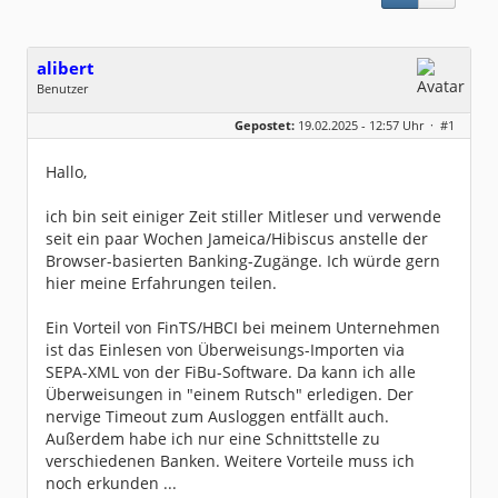
alibert
Benutzer
Geschlecht:
keine Angabe
Gepostet:
19.02.2025 - 12:57 Uhr ·
#1
Beiträge:
19
Dabei seit:
02 / 2025
Hallo,
ich bin seit einiger Zeit stiller Mitleser und verwende
seit ein paar Wochen Jameica/Hibiscus anstelle der
Browser-basierten Banking-Zugänge. Ich würde gern
hier meine Erfahrungen teilen.
Ein Vorteil von FinTS/HBCI bei meinem Unternehmen
ist das Einlesen von Überweisungs-Importen via
SEPA-XML von der FiBu-Software. Da kann ich alle
Überweisungen in "einem Rutsch" erledigen. Der
nervige Timeout zum Ausloggen entfällt auch.
Außerdem habe ich nur eine Schnittstelle zu
verschiedenen Banken. Weitere Vorteile muss ich
noch erkunden ...