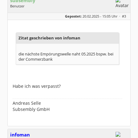
subsembly
Benutzer
Geschlecht:
keine Angabe
Gepostet:
20.02.2025 - 15:05 Uhr ·
#3
Herkunft:
München
Homepage:
subsembly.com/
Beiträge:
4681
Dabei seit:
11 / 2004
Zitat geschrieben von infoman
die nächste Empörungswelle naht 05.2025 bspw. bei
der Commerzbank
Habe ich was verpasst?
Andreas Selle
Subsembly GmbH
infoman