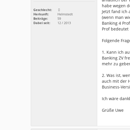
habe wegen de
Geschlecht:
Jetzt fand ic
Herkunft:
Helmstedt
(wenn man wie
Beiträge:
59
Banking 4 Pro
Dabei seit:
12 / 2013
Prof bedeutet 
Folgende Frag
1. Kann ich a
Banking ZV fre
mehr zu gebe
2. Was ist, w
auch mit der 
Business-Vers
Ich wäre dank
Grüße Uwe