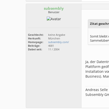
subsembly
Benutzer
Zitat gesch
Geschlecht:
keine Angabe
Somit bleibt 
Herkunft:
München
Sammelüberwei
Homepage:
subsembly.com/
Beiträge:
4681
Dabei seit:
11 / 2004
Ja, der Daten
Plattform geö
Installation v
Business). Man
Andreas Selle
Subsembly G