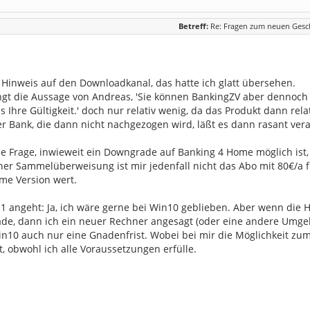
Betreff:
Re: Fragen zum neuen Gesc
 Hinweis auf den Downloadkanal, das hatte ich glatt übersehen.
ingt die Aussage von Andreas, 'Sie können BankingZV aber dennoch 
 Ihre Gültigkeit.' doch nur relativ wenig, da das Produkt dann relat
r Bank, die dann nicht nachgezogen wird, läßt es dann rasant vera
ie Frage, inwieweit ein Downgrade auf Banking 4 Home möglich ist,
ner Sammelüberweisung ist mir jedenfall nicht das Abo mit 80€/a f
ome Version wert.
angeht: Ja, ich wäre gerne bei Win10 geblieben. Aber wenn die HW z
de, dann ich ein neuer Rechner angesagt (oder eine andere Umgehu
in10 auch nur eine Gnadenfrist. Wobei bei mir die Möglichkeit z
t, obwohl ich alle Voraussetzungen erfülle.