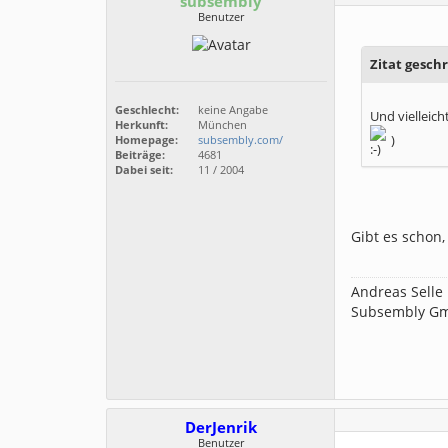
subsembly
Benutzer
Zitat gesch
Geschlecht:
keine Angabe
Und vielleic
Herkunft:
München
)
Homepage:
subsembly.com/
Beiträge:
4681
Dabei seit:
11 / 2004
Gibt es schon,
Andreas Selle
Subsembly G
DerJenrik
Benutzer