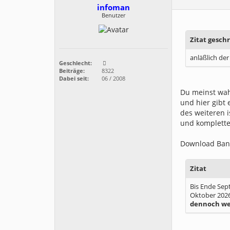
infoman
Benutzer
Zitat gesch
anläßlich de
Geschlecht:
Beiträge:
8322
Dabei seit:
06 / 2008
Du meinst wah
und hier gibt 
des weiteren 
und komplette 
Download Ban
Zitat
Bis Ende Sep
Oktober 2026
dennoch wei