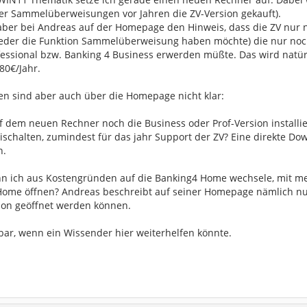
r Sammelüberweisungen vor Jahren die ZV-Version gekauft).
h aber bei Andreas auf der Homepage den Hinweis, dass die ZV nur
der die Funktion Sammelüberweisung haben möchte) die nur noc
fessional bzw. Banking 4 Business erwerden müßte. Das wird natürl
80€/Jahr.
en sind aber auch über die Homepage nicht klar:
uf dem neuen Rechner noch die Business oder Prof-Version installi
ischalten, zumindest für das jahr Support der ZV? Eine direkte Dow
n.
enn ich aus Kostengründen auf die Banking4 Home wechsele, mit me
Home öffnen? Andreas beschreibt auf seiner Homepage nämlich nur,
ion geöffnet werden können.
bar, wenn ein Wissender hier weiterhelfen könnte.