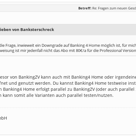
Betreff:
Re: Fragen zum neuen Gesc
rieben von Banksterschreck
die Frage, inwieweit ein Downgrade auf Banking 4 Home möglich ist, für mich
sung ist mir jedenfall nicht das Abo mit 80€/a für die Professional Versio
tresor von BankingZV kann auch mit Banking4 Home oder irgendei
ffnet und genutzt werden. Du kannst Banking4 Home testweise insta
on Banking4 Home erfolgt parallel zu BankingZV (oder auch paralle
 kann somit alle Varianten auch parallel testen/nutzen.
mbH