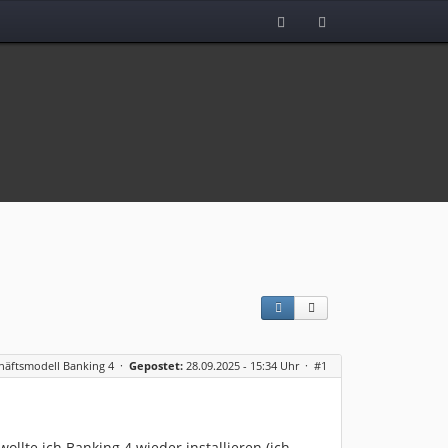
häftsmodell Banking 4
·
Gepostet:
28.09.2025 - 15:34 Uhr ·
#1
llte ich Banking 4 wieder installieren (ich