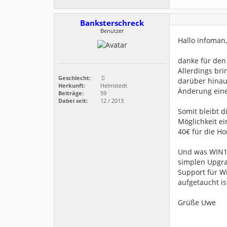
Banksterschreck
Benutzer
Hallo infoman,
danke für den
Allerdings br
Geschlecht:
darüber hinaus
Herkunft:
Helmstedt
Änderung eine
Beiträge:
59
Dabei seit:
12 / 2013
Somit bleibt d
Möglichkeit ei
40€ für die H
Und was WIN11 
simplen Upgra
Support für W
aufgetaucht is
Grüße Uwe