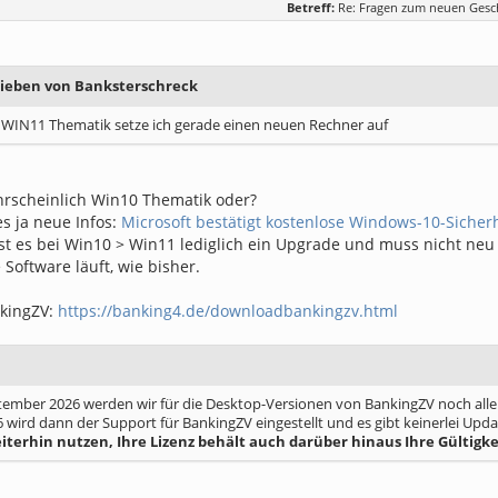
Betreff:
Re: Fragen zum neuen Gesc
rieben von Banksterschreck
r WIN11 Thematik setze ich gerade einen neuen Rechner auf
rscheinlich Win10 Thematik oder?
es ja neue Infos:
Microsoft bestätigt kostenlose Windows-10-Sicher
ist es bei Win10 > Win11 lediglich ein Upgrade und muss nicht ne
Software läuft, wie bisher.
kingZV:
https://banking4.de/downloadbankingzv.html
tember 2026 werden wir für die Desktop-Versionen von BankingZV noch alle 
 wird dann der Support für BankingZV eingestellt und es gibt keinerlei Upd
terhin nutzen, Ihre Lizenz behält auch darüber hinaus Ihre Gültigke