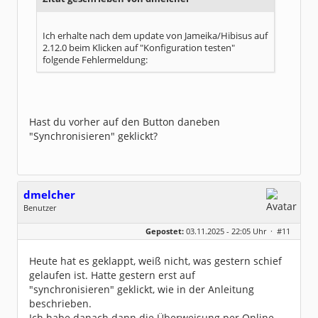
Ich erhalte nach dem update von Jameika/Hibisus auf
2.12.0 beim Klicken auf "Konfiguration testen"
folgende Fehlermeldung:
Hast du vorher auf den Button daneben
"Synchronisieren" geklickt?
dmelcher
Benutzer
Geschlecht:
keine Angabe
Gepostet:
03.11.2025 - 22:05 Uhr ·
#11
Beiträge:
2
Dabei seit:
11 / 2025
Heute hat es geklappt, weiß nicht, was gestern schief
gelaufen ist. Hatte gestern erst auf
"synchronisieren" geklickt, wie in der Anleitung
beschrieben.
Ich habe danach dann die Überweisung per Online-