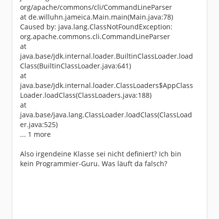
org/apache/commons/cli/CommandLineParser
at de.willuhn.jameica.Main.main(Main.java:78)
Caused by: java.lang.ClassNotFoundException:
org.apache.commons.cli.CommandLineParser
at
java.base/jdk.internal.loader.BuiltinClassLoader.load
Class(BuiltinClassLoader.java:641)
at
java.base/jdk.internal.loader.ClassLoaders$AppClass
Loader.loadClass(ClassLoaders.java:188)
at
java.base/java.lang.ClassLoader.loadClass(ClassLoad
er.java:525)
... 1 more
Also irgendeine Klasse sei nicht definiert? Ich bin
kein Programmier-Guru. Was läuft da falsch?