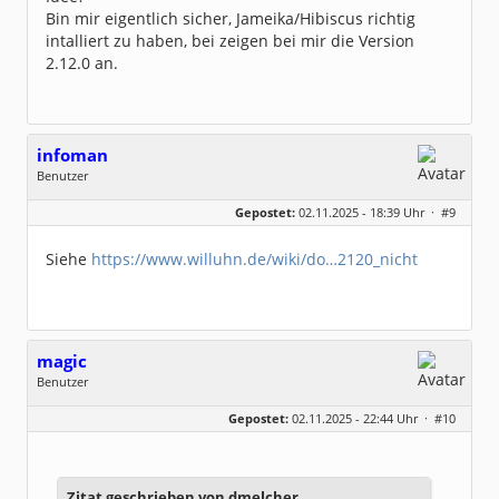
Bin mir eigentlich sicher, Jameika/Hibiscus richtig
intalliert zu haben, bei zeigen bei mir die Version
2.12.0 an.
infoman
Benutzer
Geschlecht:
Gepostet:
02.11.2025 - 18:39 Uhr ·
#9
Beiträge:
8324
Dabei seit:
06 / 2008
Siehe
https://www.willuhn.de/wiki/do…2120_nicht
magic
Benutzer
Geschlecht:
keine Angabe
Gepostet:
02.11.2025 - 22:44 Uhr ·
#10
Beiträge:
251
Dabei seit:
07 / 2009
Zitat geschrieben von dmelcher