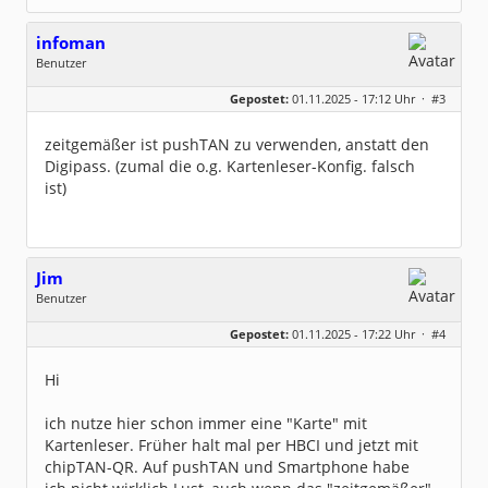
infoman
Benutzer
Geschlecht:
Gepostet:
01.11.2025 - 17:12 Uhr ·
#3
Beiträge:
8324
Dabei seit:
06 / 2008
zeitgemäßer ist pushTAN zu verwenden, anstatt den
Digipass. (zumal die o.g. Kartenleser-Konfig. falsch
ist)
Jim
Benutzer
Geschlecht:
keine Angabe
Gepostet:
01.11.2025 - 17:22 Uhr ·
#4
Beiträge:
4
Dabei seit:
10 / 2025
Hi
ich nutze hier schon immer eine "Karte" mit
Kartenleser. Früher halt mal per HBCI und jetzt mit
chipTAN-QR. Auf pushTAN und Smartphone habe