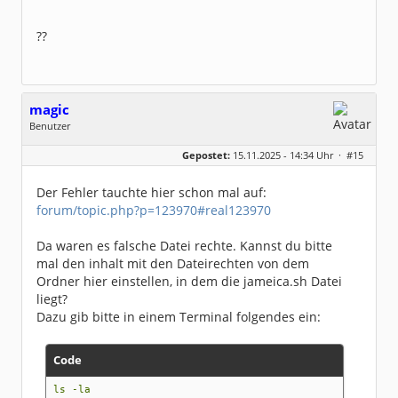
??
magic
Benutzer
Geschlecht:
keine Angabe
Gepostet:
15.11.2025 - 14:34 Uhr ·
#15
Beiträge:
251
Dabei seit:
07 / 2009
Der Fehler tauchte hier schon mal auf:
forum/topic.php?p=123970#real123970
Da waren es falsche Datei rechte. Kannst du bitte
mal den inhalt mit den Dateirechten von dem
Ordner hier einstellen, in dem die jameica.sh Datei
liegt?
Dazu gib bitte in einem Terminal folgendes ein:
Code
ls -la