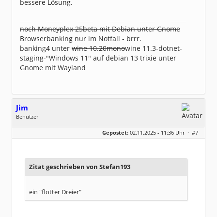
bessere Lösung.
noch Moneyplex 25beta mit Debian unter Gnome
Browserbanking nur im Notfall - brrr.
banking4 unter
wine 10.20mono
wine 11.3-dotnet-
staging-"Windows 11" auf debian 13 trixie unter
Gnome mit Wayland
Jim
Benutzer
Geschlecht:
keine Angabe
Gepostet:
02.11.2025 - 11:36 Uhr ·
#7
Beiträge:
4
Dabei seit:
10 / 2025
Zitat geschrieben von Stefan193
ein "flotter Dreier"