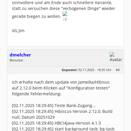
sinnvollere und am Ende auch schnellere Variante,
statt zu versuchen diese "verbogenen Dinge" wieder
gerade biegen zu wollen.
VG Jim
dmelcher
Benutzer
Geschlecht:
keine Angabe
Gepostet:
02.11.2025 - 18:35 Uhr ·
#8
Beiträge:
2
Dabei seit:
11 / 2025
Ich erhalte nach dem update von Jameika/Hibisus
auf 2.12.0 beim Klicken auf "Konfiguration testen"
folgende Fehlermeldung:
[02.11.2025 18:29:45] Teste Bank-Zugang...
[02.11.2025 18:29:45] Hibiscus-Version 2.12.0, Build
null, Datum 20251029
[02.11.2025 18:29:45] HBCI4Java-Version 4.1.3
[02.11.2025 18:29:45] start background task: bg-task: