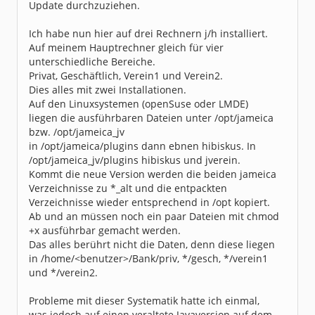
Update durchzuziehen.
Ich habe nun hier auf drei Rechnern j/h installiert.
Auf meinem Hauptrechner gleich für vier
unterschiedliche Bereiche.
Privat, Geschäftlich, Verein1 und Verein2.
Dies alles mit zwei Installationen.
Auf den Linuxsystemen (openSuse oder LMDE)
liegen die ausführbaren Dateien unter /opt/jameica
bzw. /opt/jameica_jv
in /opt/jameica/plugins dann ebnen hibiskus. In
/opt/jameica_jv/plugins hibiskus und jverein.
Kommt die neue Version werden die beiden jameica
Verzeichnisse zu *_alt und die entpackten
Verzeichnisse wieder entsprechend in /opt kopiert.
Ab und an müssen noch ein paar Dateien mit chmod
+x ausführbar gemacht werden.
Das alles berührt nicht die Daten, denn diese liegen
in /home/<benutzer>/Bank/priv, */gesch, */verein1
und */verein2.
Probleme mit dieser Systematik hatte ich einmal,
was jedoch auf einen veraltete Javaversion auf dem