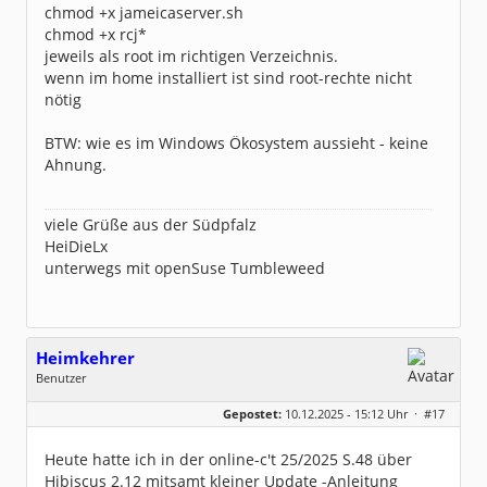
chmod +x jameicaserver.sh
chmod +x rcj*
jeweils als root im richtigen Verzeichnis.
wenn im home installiert ist sind root-rechte nicht
nötig
BTW: wie es im Windows Ökosystem aussieht - keine
Ahnung.
viele Grüße aus der Südpfalz
HeiDieLx
unterwegs mit openSuse Tumbleweed
Heimkehrer
Benutzer
Geschlecht:
keine Angabe
Gepostet:
10.12.2025 - 15:12 Uhr ·
#17
Beiträge:
3
Dabei seit:
12 / 2025
Heute hatte ich in der online-c't 25/2025 S.48 über
Hibiscus 2.12 mitsamt kleiner Update -Anleitung