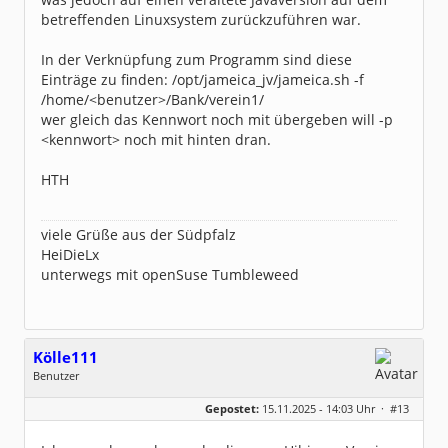
betreffenden Linuxsystem zurückzuführen war.
In der Verknüpfung zum Programm sind diese
Einträge zu finden: /opt/jameica_jv/jameica.sh -f
/home/<benutzer>/Bank/verein1/
wer gleich das Kennwort noch mit übergeben will -p
<kennwort> noch mit hinten dran.
HTH
viele Grüße aus der Südpfalz
HeiDieLx
unterwegs mit openSuse Tumbleweed
Kölle111
Benutzer
Geschlecht:
keine Angabe
Gepostet:
15.11.2025 - 14:03 Uhr ·
#13
Beiträge:
2
Dabei seit:
11 / 2025