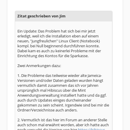
Zitat geschrieben von Jim
Ein Update: Das Problem hat sich bei mir jetzt
erledigt, weil ich die Installation eben auf einem
neuen, "jungfreulichen" Linux Client (Notebook)
kompl. bei Null beginnend durchführen konnte.
Dabei kam es auch zu keinerlei Probleme mit der
Einrichtung des Kontos für die Sparkasse.
Zwei Anmerkungen dazu:
1. Die Probleme das teilweise wieder alte Jameica-
Versionen und/oder Daten geladen wurden hängt
vermutlich damit zusammen das ich vor Jahren
ursprünglich mal Hibiscus über die Mint
Anwendungsverwaltung installiert hatte und da ggf.
auch durch Updates einiges durcheinander
gekommen zu sein scheint. Irgendwie sind bei mir die
Ordner/Verzeichnisse auch anders.
2. Vermutlich ist das hier im Forum an anderer Stelle
auch schon mal erwähnt worden, aber ich hatte auch
noch versucht die Version von hier
https://hibiscus-