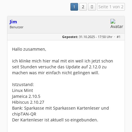
1
2
Seite 1 von 2
Jim
Benutzer
Geschlecht:
keine Angabe
Gepostet:
31.10.2025 - 17:50 Uhr ·
#1
Beiträge:
4
Dabei seit:
10 / 2025
Hallo zusammen,
ich klinke mich hier mal mit ein weil ich jetzt schon
seit Stunden versuche das Update auf 2.12.0 zu
machen was mir einfach nicht gelingen will.
Istzustand:
Linux Mint
Jameica 2.10.5
Hibiscus 2.10.27
Bank: Sparkasse mit Sparkassen Kartenleser und
chipTAN-QR
Der Kartenleser ist aktuell so eingebunden.