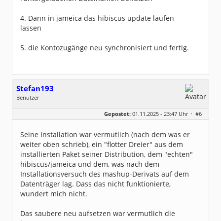
4. Dann in jameica das hibiscus update laufen
lassen
5. die Kontozugänge neu synchronisiert und fertig.
Stefan193
Benutzer
Geschlecht:
keine Angabe
Gepostet:
01.11.2025 - 23:47 Uhr ·
#6
Beiträge:
428
Dabei seit:
09 / 2017
Seine Installation war vermutlich (nach dem was er
weiter oben schrieb), ein "flotter Dreier" aus dem
installierten Paket seiner Distribution, dem "echten"
hibiscus/jameica und dem, was nach dem
Installationsversuch des mashup-Derivats auf dem
Datenträger lag. Dass das nicht funktionierte,
wundert mich nicht.
Das saubere neu aufsetzen war vermutlich die