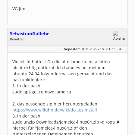
VG Jim
SebastianGallehr
Benutzer
Geschlecht:
keine Angabe
Gepostet:
01.11.2025 - 18:38 Uhr ·
#5
Beiträge:
2
Dabei seit:
08 / 2025
Vielleicht hattest Du die alte Jameica Installation
nicht richtig entfernt. Ich habe es bei meinem
ubuntu 24.04 folgendermassen gemacht und das
hat funktioniert:
1. in der bash
sudo apt-get remove jameica
2. das passende zip hier heruntergeladen
https://www.willuhn.de/wiki/do…es:install
3. in der bash
sudo unzip Downloads/jameica-linux64.zip -d /opt/ #
hierbei für "jameica-linux64.zip" den
runtergeladenen Dateinamen benutzen