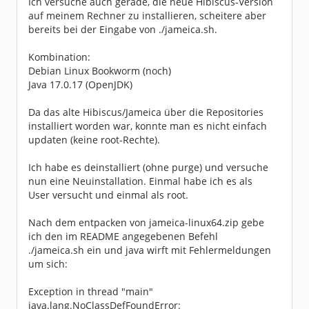
Ich versuche auch gerade, die neue Hibiscus-Version
auf meinem Rechner zu installieren, scheitere aber
bereits bei der Eingabe von ./jameica.sh.
Kombination:
Debian Linux Bookworm (noch)
Java 17.0.17 (OpenJDK)
Da das alte Hibiscus/Jameica über die Repositories
installiert worden war, konnte man es nicht einfach
updaten (keine root-Rechte).
Ich habe es deinstalliert (ohne purge) und versuche
nun eine Neuinstallation. Einmal habe ich es als
User versucht und einmal als root.
Nach dem entpacken von jameica-linux64.zip gebe
ich den im README angegebenen Befehl
./jameica.sh ein und java wirft mit Fehlermeldungen
um sich:
Exception in thread "main"
java.lang.NoClassDefFoundError: