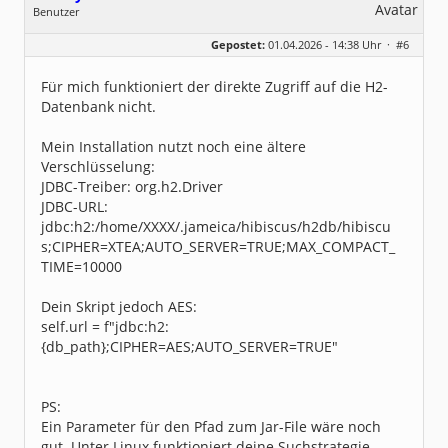
Benutzer
Geschlecht:
keine Angabe
Gepostet:
01.04.2026 - 14:38 Uhr ·
#6
Beiträge:
376
Dabei seit:
05 / 2014
Für mich funktioniert der direkte Zugriff auf die H2-
Datenbank nicht.
Mein Installation nutzt noch eine ältere
Verschlüsselung:
JDBC-Treiber: org.h2.Driver
JDBC-URL:
jdbc:h2:/home/XXXX/.jameica/hibiscus/h2db/hibiscu
s;CIPHER=XTEA;AUTO_SERVER=TRUE;MAX_COMPACT_
TIME=10000
Dein Skript jedoch AES:
self.url = f"jdbc:h2:
{db_path};CIPHER=AES;AUTO_SERVER=TRUE"
PS:
Ein Parameter für den Pfad zum Jar-File wäre noch
gut. Unter Linux funktioniert deine Suchstrategie