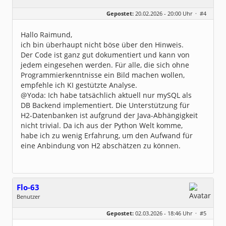
Geschlecht:
keine Angabe
Gepostet:
20.02.2026 - 20:00 Uhr ·
#4
Beiträge:
4
Dabei seit:
01 / 2026
Hallo Raimund,
ich bin überhaupt nicht böse über den Hinweis.
Der Code ist ganz gut dokumentiert und kann von
jedem eingesehen werden. Für alle, die sich ohne
Programmierkenntnisse ein Bild machen wollen,
empfehle ich KI gestützte Analyse.
@Yoda: Ich habe tatsächlich aktuell nur mySQL als
DB Backend implementiert. Die Unterstützung für
H2-Datenbanken ist aufgrund der Java-Abhängigkeit
nicht trivial. Da ich aus der Python Welt komme,
habe ich zu wenig Erfahrung, um den Aufwand für
eine Anbindung von H2 abschätzen zu können.
Flo-63
Benutzer
Geschlecht:
keine Angabe
Gepostet:
02.03.2026 - 18:46 Uhr ·
#5
Beiträge:
4
Dabei seit:
01 / 2026