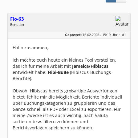
Flo-63
Benutzer
Geschlecht:
keine Angabe
Gepostet:
16.02.2026 - 15:19 Uhr ·
#1
Beiträge:
4
Dabei seit:
01 / 2026
Hallo zusammen,
ich möchte euch heute ein kleines Tool vorstellen,
das ich für meine Arbeit mit
Jameica/Hibiscus
entwickelt habe:
Hibi-BuBe
(Hibiscus-Buchungs-
Berichte).
Obwohl Hibiscus bereits großartige Auswertungen
bietet, fehlte mir die Möglichkeit, Berichte individuell
über Buchungskategorien zu gruppieren und das
Ganze schnell als PDF oder Excel zu exportieren. Für
meine Zwecke ist es auch wichtig, nach Valuta
sortieren bzw. filtern zu können und
Berichtsvorlagen speichern zu können.