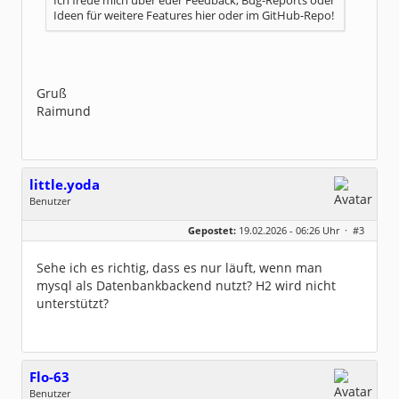
Ich freue mich über euer Feedback, Bug-Reports oder
Ideen für weitere Features hier oder im GitHub-Repo!
Gruß
Raimund
little.yoda
Benutzer
Geschlecht:
keine Angabe
Gepostet:
19.02.2026 - 06:26 Uhr ·
#3
Beiträge:
376
Dabei seit:
05 / 2014
Sehe ich es richtig, dass es nur läuft, wenn man
mysql als Datenbankbackend nutzt? H2 wird nicht
unterstützt?
Flo-63
Benutzer