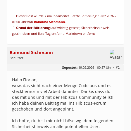
Dieser Post wurde 7 mal bearbeitet. Letzte Editierung: 19.02.2026 -
01:00 Uhr von
Raimund Sichmann
.
Grund der Editierung:
auf wichtig gesetzt, Sicherheitshinweis
geschrieben und liste-Tag entfernt. Markdown entfernt
Raimund Sichmann
Benutzer
Geschlecht:
keine Angabe
Gepostet:
19.02.2026 - 00:57 Uhr ·
#2
Beiträge:
8489
Dabei seit:
08 / 2002
Hallo Florian,
wow, das sieht nach einer Menge Code aus und es
steckt ernorm viel Arbeit dahinter! Danke, dass du
das mit uns und mit der Hibiscus-Community teilst!
Ich habe deinen Beitrag mal ins Hibiscus-Forum
geschoben und dort angepinnt.
Ich hoffe, du bist mir nicht böse wg. dem folgenden
Sicherheitshinweis an alle potentiellen User: