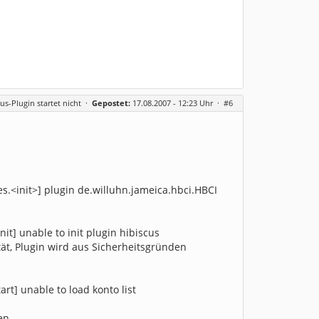
us-Plugin startet nicht
·
Gepostet:
17.08.2007 - 12:23 Uhr ·
#6
s.<init>] plugin de.willuhn.jameica.hbci.HBCI
it] unable to init plugin hibiscus
tät, Plugin wird aus Sicherheitsgründen
rt] unable to load konto list
en