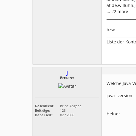
at de.willuhn.
... 22 more
________________
bzw.
________________
Liste der Kont
________________
j
Benutzer
Welche Java-Ve
java -version
Geschlecht:
keine Angabe
Beiträge:
128
Heiner
Dabei seit:
02 / 2006