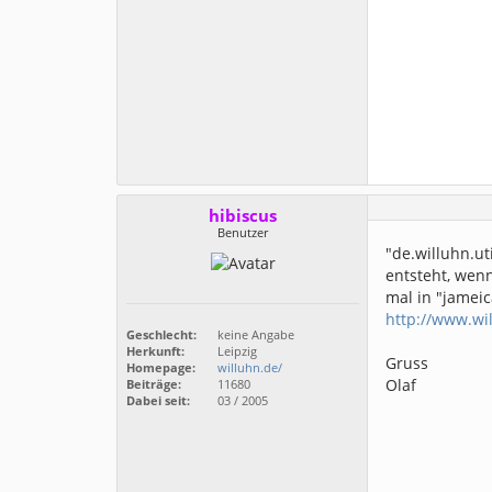
hibiscus
Benutzer
"de.willuhn.ut
entsteht, wenn
mal in "jameic
http://www.wi
Geschlecht:
keine Angabe
Herkunft:
Leipzig
Gruss
Homepage:
willuhn.de/
Olaf
Beiträge:
11680
Dabei seit:
03 / 2005