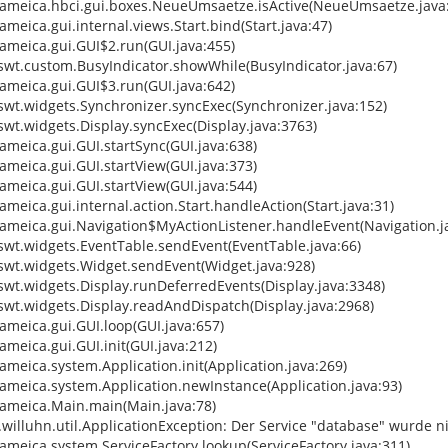
.jameica.hbci.gui.boxes.NeueUmsaetze.isActive(NeueUmsaetze.java
jameica.gui.internal.views.Start.bind(Start.java:47)
jameica.gui.GUI$2.run(GUI.java:455)
.swt.custom.BusyIndicator.showWhile(BusyIndicator.java:67)
jameica.gui.GUI$3.run(GUI.java:642)
.swt.widgets.Synchronizer.syncExec(Synchronizer.java:152)
.swt.widgets.Display.syncExec(Display.java:3763)
jameica.gui.GUI.startSync(GUI.java:638)
jameica.gui.GUI.startView(GUI.java:373)
jameica.gui.GUI.startView(GUI.java:544)
jameica.gui.internal.action.Start.handleAction(Start.java:31)
.jameica.gui.Navigation$MyActionListener.handleEvent(Navigation.j
.swt.widgets.EventTable.sendEvent(EventTable.java:66)
.swt.widgets.Widget.sendEvent(Widget.java:928)
.swt.widgets.Display.runDeferredEvents(Display.java:3348)
.swt.widgets.Display.readAndDispatch(Display.java:2968)
jameica.gui.GUI.loop(GUI.java:657)
jameica.gui.GUI.init(GUI.java:212)
jameica.system.Application.init(Application.java:269)
jameica.system.Application.newInstance(Application.java:93)
.jameica.Main.main(Main.java:78)
willuhn.util.ApplicationException: Der Service "database" wurde 
jameica.system.ServiceFactory.lookup(ServiceFactory.java:311)