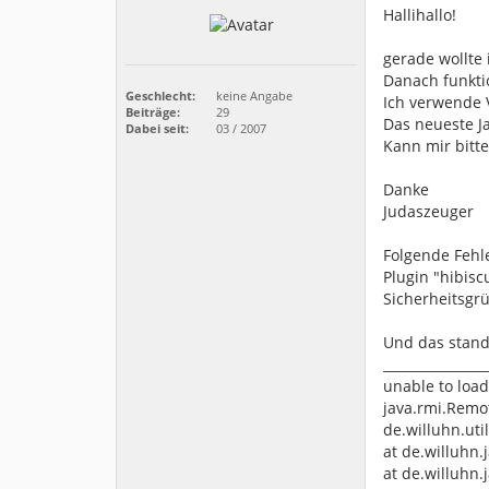
Hallihallo!
gerade wollte 
Danach funkti
Geschlecht:
keine Angabe
Ich verwende 
Beiträge:
29
Das neueste Jav
Dabei seit:
03 / 2007
Kann mir bitte
Danke
Judaszeuger
Folgende Fehl
Plugin "hibisc
Sicherheitsgr
Und das stand 
________________
unable to load
java.rmi.Remot
de.willuhn.uti
at de.willuhn.
at de.willuhn.j