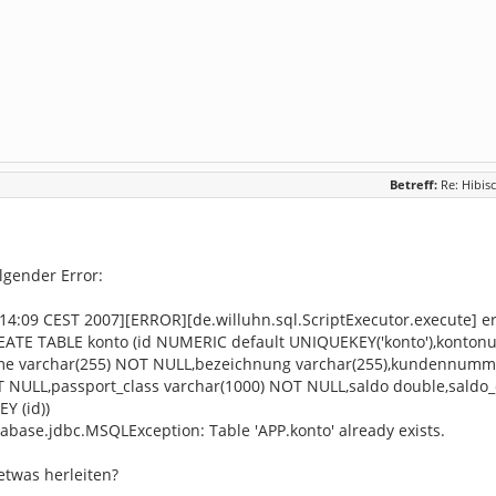
Betreff:
Re: Hibisc
olgender Error:
:14:09 CEST 2007][ERROR][de.willuhn.sql.ScriptExecutor.execute] er
EATE TABLE konto (id NUMERIC default UNIQUEKEY('konto'),konton
e varchar(255) NOT NULL,bezeichnung varchar(255),kundennumm
T NULL,passport_class varchar(1000) NOT NULL,saldo double,saldo
Y (id))
abase.jdbc.MSQLException: Table 'APP.konto' already exists.
twas herleiten?