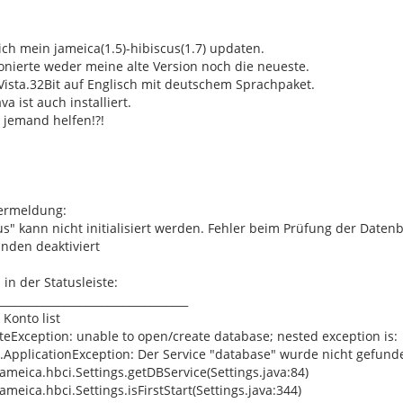
ich mein jameica(1.5)-hibiscus(1.7) updaten.
onierte weder meine alte Version noch die neueste.
Vista.32Bit auf Englisch mit deutschem Sprachpaket.
a ist auch installiert.
 jemand helfen!?!
ermeldung:
us" kann nicht initialisiert werden. Fehler beim Prüfung der Datenb
ünden deaktiviert
in der Statusleiste:
___________________________________
 Konto list
eException: unable to open/create database; nested exception is:
l.ApplicationException: Der Service "database" wurde nicht gefund
jameica.hbci.Settings.getDBService(Settings.java:84)
ameica.hbci.Settings.isFirstStart(Settings.java:344)