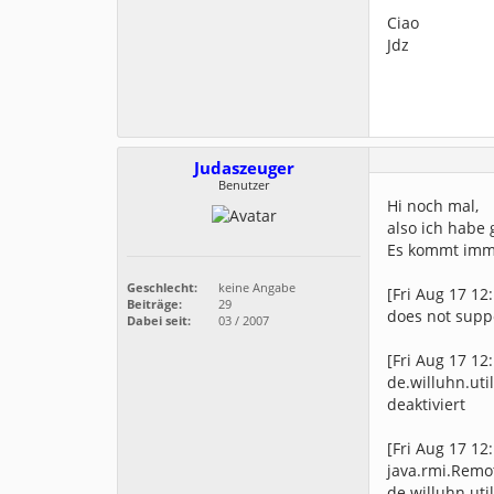
Ciao
Jdz
Judaszeuger
Benutzer
Hi noch mal,
also ich habe 
Es kommt imme
Geschlecht:
keine Angabe
[Fri Aug 17 12
Beiträge:
29
does not supp
Dabei seit:
03 / 2007
[Fri Aug 17 12
de.willuhn.uti
deaktiviert
[Fri Aug 17 12
java.rmi.Remot
de.willuhn.uti