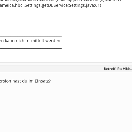
jameica.hbci.Settings.getDBService(Settings.java:61)
___________________________________
___________________________________
en kann nicht ermittelt werden
___________________________________
Betreff:
Re: Hibisc
rsion hast du im Einsatz?