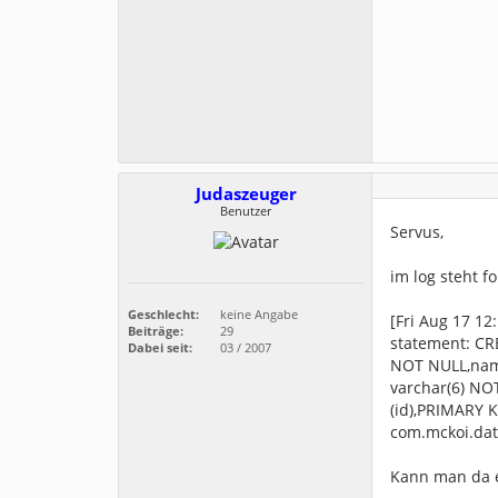
Judaszeuger
Benutzer
Servus,
im log steht f
Geschlecht:
keine Angabe
[Fri Aug 17 12
Beiträge:
29
statement: CR
Dabei seit:
03 / 2007
NOT NULL,nam
varchar(6) NO
(id),PRIMARY KE
com.mckoi.dat
Kann man da e