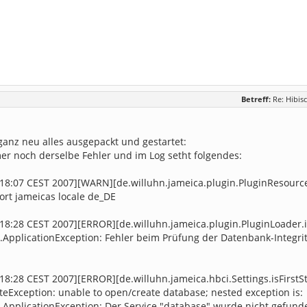
Betreff:
Re: Hibisc
ganz neu alles ausgepackt und gestartet:
r noch derselbe Fehler und im Log setht folgendes:
:18:07 CEST 2007][WARN][de.willuhn.jameica.plugin.PluginResource
ort jameicas locale de_DE
:18:28 CEST 2007][ERROR][de.willuhn.jameica.plugin.PluginLoader.in
l.ApplicationException: Fehler beim Prüfung der Datenbank-Integri
:18:28 CEST 2007][ERROR][de.willuhn.jameica.hbci.Settings.isFirstSta
eException: unable to open/create database; nested exception is:
l.ApplicationException: Der Service "database" wurde nicht gefund