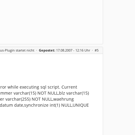
us-Plugin startet nicht
·
Gepostet:
17.08.2007 - 12:16 Uhr ·
#5
ror while executing sql script. Current
ummer varchar(15) NOT NULL,blz varchar(15)
er varchar(255) NOT NULL,waehrung
_datum date,synchronize int(1) NULL,UNIQUE