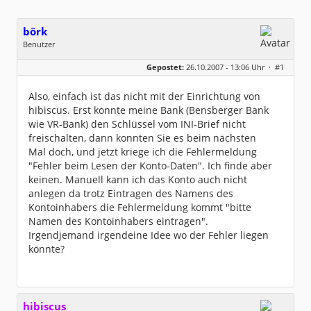
börk
Benutzer
Geschlecht:
keine Angabe
Gepostet:
26.10.2007 - 13:06 Uhr ·
#1
Beiträge:
2
Dabei seit:
10 / 2007
Also, einfach ist das nicht mit der Einrichtung von
hibiscus. Erst konnte meine Bank (Bensberger Bank
wie VR-Bank) den Schlüssel vom INI-Brief nicht
freischalten, dann konnten Sie es beim nächsten
Mal doch, und jetzt kriege ich die Fehlermeldung
"Fehler beim Lesen der Konto-Daten". Ich finde aber
keinen. Manuell kann ich das Konto auch nicht
anlegen da trotz Eintragen des Namens des
Kontoinhabers die Fehlermeldung kommt "bitte
Namen des Kontoinhabers eintragen".
Irgendjemand irgendeine Idee wo der Fehler liegen
könnte?
hibiscus