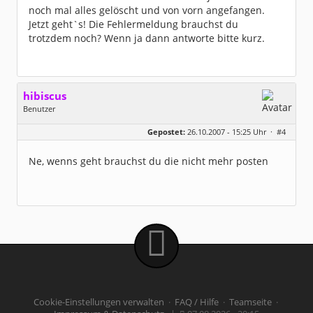
noch mal alles gelöscht und von vorn angefangen.
Jetzt geht`s! Die Fehlermeldung brauchst du
trotzdem noch? Wenn ja dann antworte bitte kurz.
hibiscus
Benutzer
Geschlecht:
keine Angabe
Gepostet:
26.10.2007 - 15:25 Uhr ·
#4
Herkunft:
Leipzig
Homepage:
willuhn.de/
Beiträge:
11680
Ne, wenns geht brauchst du die nicht mehr posten
Dabei seit:
03 / 2005
Cookie-Einstellungen verwalten
·
FAQ / Hilfe
·
Teamseite
·