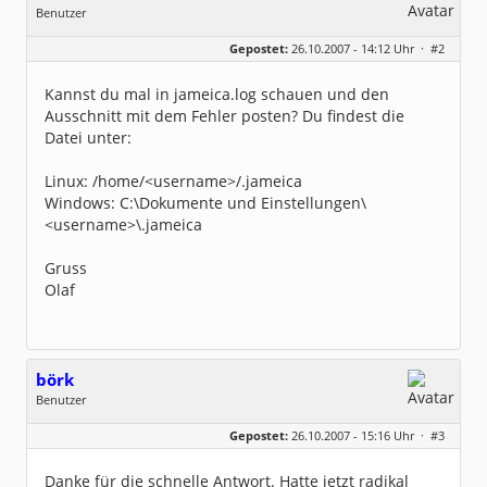
Benutzer
Geschlecht:
keine Angabe
Gepostet:
26.10.2007 - 14:12 Uhr ·
#2
Herkunft:
Leipzig
Homepage:
willuhn.de/
Beiträge:
11680
Kannst du mal in jameica.log schauen und den
Dabei seit:
03 / 2005
Ausschnitt mit dem Fehler posten? Du findest die
Datei unter:
Linux: /home/<username>/.jameica
Windows: C:\Dokumente und Einstellungen\
<username>\.jameica
Gruss
Olaf
börk
Benutzer
Geschlecht:
keine Angabe
Gepostet:
26.10.2007 - 15:16 Uhr ·
#3
Beiträge:
2
Dabei seit:
10 / 2007
Danke für die schnelle Antwort. Hatte jetzt radikal