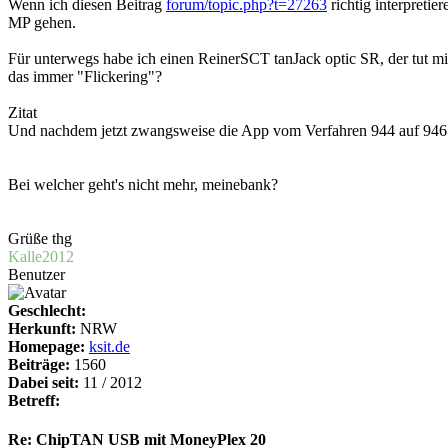
Wenn ich diesen Beitrag
forum/topic.php?t=27263
richtig interpreti
MP gehen.
Für unterwegs habe ich einen ReinerSCT tanJack optic SR, der tut mi
das immer "Flickering"?
Zitat
Und nachdem jetzt zwangsweise die App vom Verfahren 944 auf 946 
Bei welcher geht's nicht mehr, meinebank?
Grüße thg
Kalle2012
Benutzer
Geschlecht:
Herkunft:
NRW
Homepage:
ksit.de
Beiträge:
1560
Dabei seit:
11 / 2012
Betreff:
Re: ChipTAN USB mit MoneyPlex 20