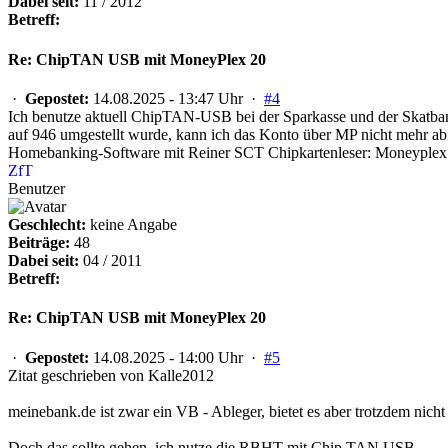
Dabei seit:
11 / 2012
Betreff:
Re: ChipTAN USB mit MoneyPlex 20
·
Gepostet:
14.08.2025 - 13:47 Uhr ·
#4
Ich benutze aktuell ChipTAN-USB bei der Sparkasse und der Skatbank
auf 946 umgestellt wurde, kann ich das Konto über MP nicht mehr ab
Homebanking-Software mit Reiner SCT Chipkartenleser: Moneyplex 
ZfT
Benutzer
Geschlecht:
keine Angabe
Beiträge:
48
Dabei seit:
04 / 2011
Betreff:
Re: ChipTAN USB mit MoneyPlex 20
·
Gepostet:
14.08.2025 - 14:00 Uhr ·
#5
Zitat geschrieben von Kalle2012
meinebank.de ist zwar ein VB - Ableger, bietet es aber trotzdem nicht
Doch das sollte gehen, ich nutze die RBHT mit Chip TAN USB...