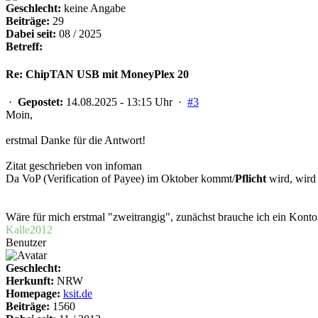
Geschlecht:
keine Angabe
Beiträge:
29
Dabei seit:
08 / 2025
Betreff:
Re: ChipTAN USB mit MoneyPlex 20
·
Gepostet:
14.08.2025 - 13:15 Uhr ·
#3
Moin,
erstmal Danke für die Antwort!
Zitat geschrieben von infoman
Da VoP (Verification of Payee) im Oktober kommt/
Pflicht
wird, wird
Wäre für mich erstmal "zweitrangig", zunächst brauche ich ein Kon
Kalle2012
Benutzer
Geschlecht:
Herkunft:
NRW
Homepage:
ksit.de
Beiträge:
1560