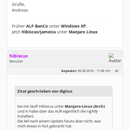
Grüße,
Andreas
Früher
ALF-BanCo
unter
Windows XP
,
jetzt
Hibiscus/Jameica
unter
Manjaro Linux
hibiscus
Benutzer
Geschlecht:
keine Angabe
Gepostet:
06.08.2018 - 11:08 Uhr ·
#2
Herkunft:
Leipzig
Homepage:
willuhn.de/
Beiträge:
11680
Dabei seit:
03 / 2005
Zitat geschrieben von digitus
bei mir läuft Hibiscus unter
Manjaro-Linux (Arch)
und in habe über das AUR eigentlich die
nightly
installiert.
Die lief nach einem Update heute aber nicht, was
mich etwas in Not gebracht hat.