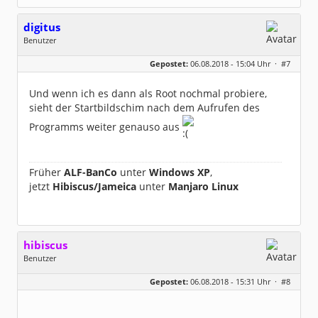
digitus
Benutzer
Geschlecht:
keine Angabe
Gepostet:
06.08.2018 - 15:04 Uhr ·
#7
Beiträge:
81
Dabei seit:
01 / 2011
Und wenn ich es dann als Root nochmal probiere,
sieht der Startbildschim nach dem Aufrufen des
Programms weiter genauso aus
Früher
ALF-BanCo
unter
Windows XP
,
jetzt
Hibiscus/Jameica
unter
Manjaro Linux
hibiscus
Benutzer
Geschlecht:
keine Angabe
Gepostet:
06.08.2018 - 15:31 Uhr ·
#8
Herkunft:
Leipzig
Homepage:
willuhn.de/
Beiträge:
11680
Dabei seit:
03 / 2005