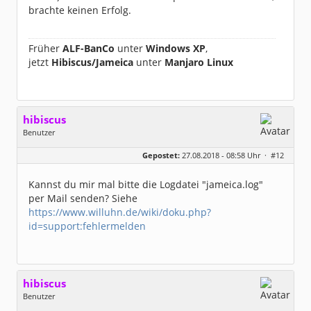
brachte keinen Erfolg.
Früher
ALF-BanCo
unter
Windows XP
,
jetzt
Hibiscus/Jameica
unter
Manjaro Linux
hibiscus
Benutzer
Geschlecht:
keine Angabe
Gepostet:
27.08.2018 - 08:58 Uhr ·
#12
Herkunft:
Leipzig
Homepage:
willuhn.de/
Beiträge:
11680
Kannst du mir mal bitte die Logdatei "jameica.log"
Dabei seit:
03 / 2005
per Mail senden? Siehe
https://www.willuhn.de/wiki/doku.php?
id=support:fehlermelden
hibiscus
Benutzer
Geschlecht:
keine Angabe