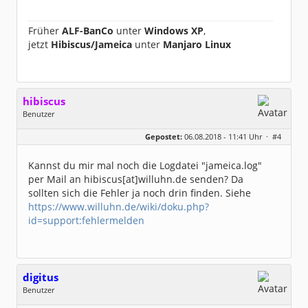
Früher
ALF-BanCo
unter
Windows XP
,
jetzt
Hibiscus/Jameica
unter
Manjaro Linux
hibiscus
Benutzer
Geschlecht:
keine Angabe
Gepostet:
06.08.2018 - 11:41 Uhr ·
#4
Herkunft:
Leipzig
Homepage:
willuhn.de/
Beiträge:
11680
Kannst du mir mal noch die Logdatei "jameica.log"
Dabei seit:
03 / 2005
per Mail an hibiscus[at]willuhn.de senden? Da
sollten sich die Fehler ja noch drin finden. Siehe
https://www.willuhn.de/wiki/doku.php?
id=support:fehlermelden
digitus
Benutzer
Geschlecht:
keine Angabe