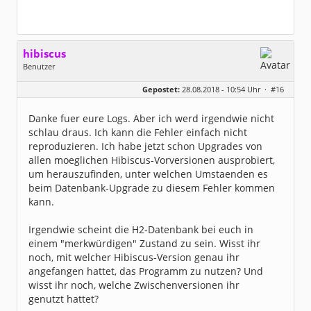
hibiscus
Benutzer
Geschlecht:
keine Angabe
Gepostet:
28.08.2018 - 10:54 Uhr ·
#16
Herkunft:
Leipzig
Homepage:
willuhn.de/
Beiträge:
11680
Danke fuer eure Logs. Aber ich werd irgendwie nicht
Dabei seit:
03 / 2005
schlau draus. Ich kann die Fehler einfach nicht
reproduzieren. Ich habe jetzt schon Upgrades von
allen moeglichen Hibiscus-Vorversionen ausprobiert,
um herauszufinden, unter welchen Umstaenden es
beim Datenbank-Upgrade zu diesem Fehler kommen
kann.
Irgendwie scheint die H2-Datenbank bei euch in
einem "merkwürdigen" Zustand zu sein. Wisst ihr
noch, mit welcher Hibiscus-Version genau ihr
angefangen hattet, das Programm zu nutzen? Und
wisst ihr noch, welche Zwischenversionen ihr
genutzt hattet?