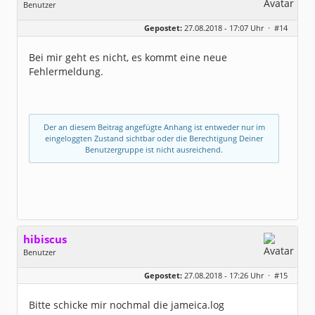
Benutzer
Geschlecht:
keine Angabe
Gepostet:
27.08.2018 - 17:07 Uhr ·
#14
Beiträge:
103
Dabei seit:
12 / 2006
Bei mir geht es nicht, es kommt eine neue
Fehlermeldung.
Der an diesem Beitrag angefügte Anhang ist entweder nur im
eingeloggten Zustand sichtbar oder die Berechtigung Deiner
Benutzergruppe ist nicht ausreichend.
hibiscus
Benutzer
Geschlecht:
keine Angabe
Gepostet:
27.08.2018 - 17:26 Uhr ·
#15
Herkunft:
Leipzig
Homepage:
willuhn.de/
Beiträge:
11680
Bitte schicke mir nochmal die jameica.log
Dabei seit:
03 / 2005