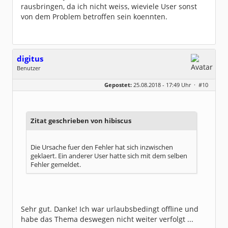
rausbringen, da ich nicht weiss, wieviele User sonst
von dem Problem betroffen sein koennten.
digitus
Benutzer
Geschlecht:
keine Angabe
Gepostet:
25.08.2018 - 17:49 Uhr ·
#10
Beiträge:
81
Dabei seit:
01 / 2011
Zitat geschrieben von hibiscus
Die Ursache fuer den Fehler hat sich inzwischen
geklaert. Ein anderer User hatte sich mit dem selben
Fehler gemeldet.
Sehr gut. Danke! Ich war urlaubsbedingt offline und
habe das Thema deswegen nicht weiter verfolgt ...