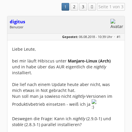
1
2
3
Seite 1 von 3
digitus
Benutzer
Geschlecht:
keine Angabe
Gepostet:
06.08.2018 - 10:39 Uhr ·
#1
Beiträge:
81
Dabei seit:
01 / 2011
Liebe Leute,
bei mir läuft Hibiscus unter
Manjaro-Linux (Arch)
und in habe über das AUR eigentlich die
nightly
installiert.
Die lief nach einem Update heute aber nicht, was
mich etwas in Not gebracht hat.
Nun soll man ja sowieso nicht
nightly
-Versionen im
Produktivbetrieb einsetzen - weiß ich ja
Deswegen die Frage: Kann ich
nightly
(2.9.0-1) und
stable
(2.8.3-1) parallel installieren?