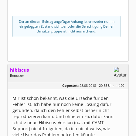
Der an diesem Beitrag angefügte Anhang ist entweder nur im
eingeloggten Zustand sichtbar oder die Berechtigung Deiner
Benutzergruppe ist nicht ausreichend.
hibiscus
Benutzer
Geschlecht:
keine Angabe
Gepostet:
28.08.2018 - 20:55 Uhr ·
#20
Herkunft:
Leipzig
Homepage:
willuhn.de/
Beiträge:
11680
Mir ist schon bekannt, was die Ursache für den
Dabei seit:
03 / 2005
Fehler ist. Ich habe nur noch keine Lösung dafür
gefunden, da ich den Fehler selbst bisher nicht
reproduzieren kann. Und ohne ein Fix dafür kann
ich die neue Hibiscus-Version (u.a. mit CAMT-
Support) nicht freigeben, da ich nicht weiss, wie
viele User das Problem betreffen könnte.