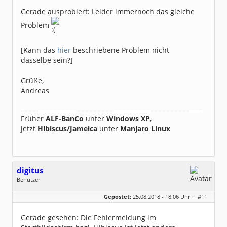
Gerade ausprobiert: Leider immernoch das gleiche
Problem
[Kann das
hier
beschriebene Problem nicht
dasselbe sein?]
Grüße,
Andreas
Früher
ALF-BanCo
unter
Windows XP
,
jetzt
Hibiscus/Jameica
unter
Manjaro Linux
digitus
Benutzer
Geschlecht:
keine Angabe
Gepostet:
25.08.2018 - 18:06 Uhr ·
#11
Beiträge:
81
Dabei seit:
01 / 2011
Gerade gesehen: Die Fehlermeldung im