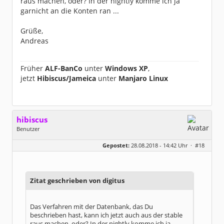
raus machen, oder? In der nightly komme ich ja
garnicht an die Konten ran ...
Grüße,
Andreas
Früher
ALF-BanCo
unter
Windows XP
,
jetzt
Hibiscus/Jameica
unter
Manjaro Linux
hibiscus
Benutzer
Geschlecht:
keine Angabe
Gepostet:
28.08.2018 - 14:42 Uhr ·
#18
Herkunft:
Leipzig
Homepage:
willuhn.de/
Beiträge:
11680
Dabei seit:
03 / 2005
Zitat geschrieben von digitus
Das Verfahren mit der Datenbank, das Du
beschrieben hast, kann ich jetzt auch aus der stable
raus machen, oder? In der nightly komme ich ja