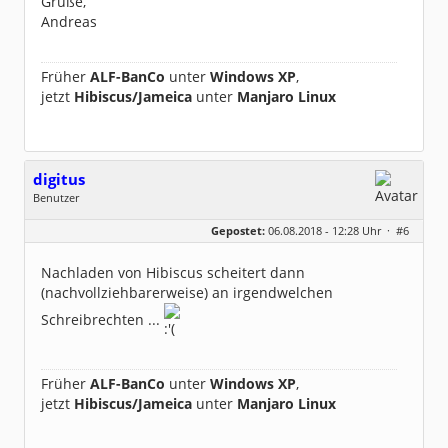
Grüße,
Andreas
Früher
ALF-BanCo
unter
Windows XP
,
jetzt
Hibiscus/Jameica
unter
Manjaro Linux
digitus
Benutzer
Geschlecht:
keine Angabe
Gepostet:
06.08.2018 - 12:28 Uhr ·
#6
Beiträge:
81
Dabei seit:
01 / 2011
Nachladen von Hibiscus scheitert dann
(nachvollziehbarerweise) an irgendwelchen
Schreibrechten ...
Früher
ALF-BanCo
unter
Windows XP
,
jetzt
Hibiscus/Jameica
unter
Manjaro Linux