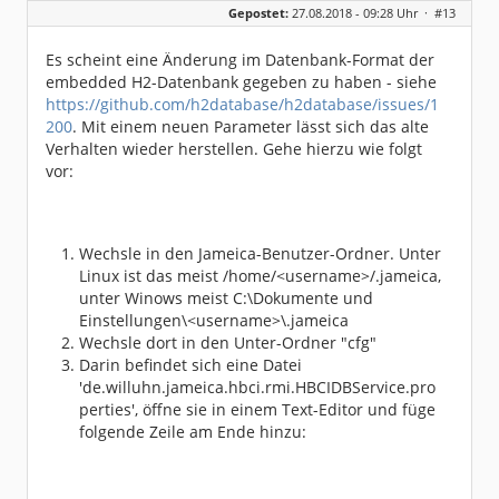
Gepostet:
27.08.2018 - 09:28 Uhr ·
#13
Herkunft:
Leipzig
Homepage:
willuhn.de/
Beiträge:
11680
Es scheint eine Änderung im Datenbank-Format der
Dabei seit:
03 / 2005
embedded H2-Datenbank gegeben zu haben - siehe
https://github.com/h2database/h2database/issues/1
200
. Mit einem neuen Parameter lässt sich das alte
Verhalten wieder herstellen. Gehe hierzu wie folgt
vor:
Wechsle in den Jameica-Benutzer-Ordner. Unter
Linux ist das meist /home/<username>/.jameica,
unter Winows meist C:\Dokumente und
Einstellungen\<username>\.jameica
Wechsle dort in den Unter-Ordner "cfg"
Darin befindet sich eine Datei
'de.willuhn.jameica.hbci.rmi.HBCIDBService.pro
perties', öffne sie in einem Text-Editor und füge
folgende Zeile am Ende hinzu: