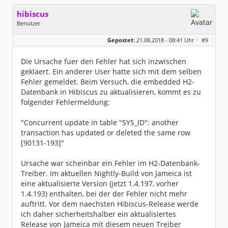
hibiscus
Benutzer
Geschlecht:
keine Angabe
Gepostet:
21.08.2018 - 08:41 Uhr ·
#9
Herkunft:
Leipzig
Homepage:
willuhn.de/
Beiträge:
11680
Die Ursache fuer den Fehler hat sich inzwischen
Dabei seit:
03 / 2005
geklaert. Ein anderer User hatte sich mit dem selben
Fehler gemeldet. Beim Versuch, die embedded H2-
Datenbank in Hibiscus zu aktualisieren, kommt es zu
folgender Fehlermeldung:
"Concurrent update in table "SYS_ID": another
transaction has updated or deleted the same row
[90131-193]"
Ursache war scheinbar ein Fehler im H2-Datenbank-
Treiber. Im aktuellen Nightly-Build von Jameica ist
eine aktualisierte Version (jetzt 1.4.197, vorher
1.4.193) enthalten, bei der der Fehler nicht mehr
auftritt. Vor dem naechsten Hibiscus-Release werde
ich daher sicherheitshalber ein aktualisiertes
Release von Jameica mit diesem neuen Treiber