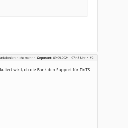
itute: null)
nktioniert nicht mehr
·
Gepostet:
09.09.2024 - 07:45 Uhr ·
#2
kuliert wird, ob die Bank den Support für FinTS
alisieren der UPD
 org.kapott.hbci.status.HBCIStatus.addRetVal(HBCIStatus.java:72
tion is:
IHandler Objektes
t.hbci.status.HBCIStatus.addRetVal(HBCIStatus.java:72)