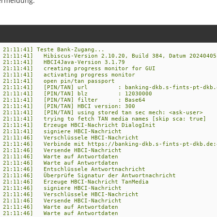
ermeldung:
 21:11:41] Teste Bank-Zugang...
4 21:11:41] Hibiscus-Version 2.10.20, Build 384, Datum 20240405
4 21:11:41] HBCI4Java-Version 3.1.79
4 21:11:41] creating progress monitor for GUI
4 21:11:41] activating progress monitor
4 21:11:41] open pin/tan passport
24 21:11:41] [PIN/TAN] url : banking-dkb.s-fints-pt-dkb.d
24 21:11:41] [PIN/TAN] blz : 12030000
24 21:11:41] [PIN/TAN] filter : Base64
4 21:11:41] [PIN/TAN] HBCI version: 300
4 21:11:41] [PIN/TAN] using stored tan sec mech: <ask-user>
4 21:11:41] trying to fetch TAN media names [skip sca: true]
4 21:11:41] Erzeuge HBCI-Nachricht DialogInit
4 21:11:41] signiere HBCI-Nachricht
4 21:11:46] Verschlüssele HBCI-Nachricht
4 21:11:46] Verbinde mit https://banking-dkb.s-fints-pt-dkb.de:
4 21:11:46] Versende HBCI-Nachricht
4 21:11:46] Warte auf Antwortdaten
4 21:11:46] Warte auf Antwortdaten
4 21:11:46] Entschlüssele Antwortnachricht
4 21:11:46] Überprüfe Signatur der Antwortnachricht
4 21:11:46] Erzeuge HBCI-Nachricht TanMedia
4 21:11:46] signiere HBCI-Nachricht
4 21:11:46] Verschlüssele HBCI-Nachricht
4 21:11:46] Versende HBCI-Nachricht
4 21:11:46] Warte auf Antwortdaten
4 21:11:46] Warte auf Antwortdaten