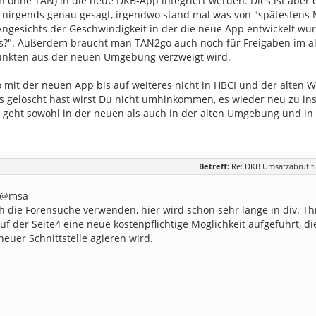
 ohne TAN) in die neue DKB-App integriert werden. Dies ist aber d
 nirgends genau gesagt, irgendwo stand mal was von "spätestens N
ngesichts der Geschwindigkeit in der die neue App entwickelt wur
s?". Außerdem braucht man TAN2go auch noch für Freigaben im al
unkten aus der neuen Umgebung verzweigt wird.
o mit der neuen App bis auf weiteres nicht in HBCI und der alte
s gelöscht hast wirst Du nicht umhinkommen, es wieder neu zu ins
 geht sowohl in der neuen als auch in der alten Umgebung und in
Betreff:
Re: DKB Umsatzabruf fu
 @msa
h die Forensuche verwenden, hier wird schon sehr lange in div. T
auf der Seite4 eine neue kostenpflichtige Möglichkeit aufgeführt,
euer Schnittstelle agieren wird.