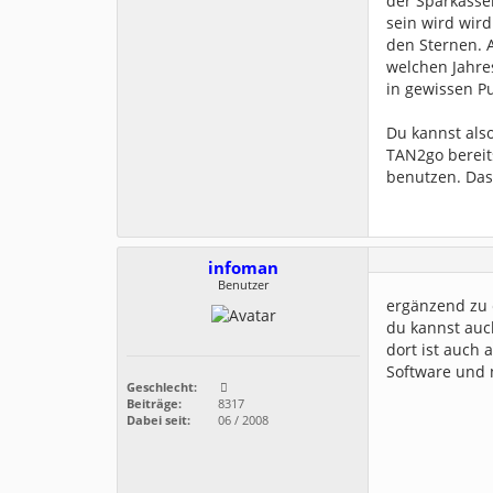
der Sparkassen
sein wird wird
den Sternen. A
welchen Jahre
in gewissen P
Du kannst als
TAN2go bereit
benutzen. Das
infoman
Benutzer
ergänzend zu
du kannst auc
dort ist auch 
Software und n
Geschlecht:
Beiträge:
8317
Dabei seit:
06 / 2008