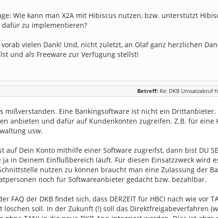
rage: Wie kann man X2A mit Hibiscus nutzen, bzw. unterstützt Hibi
 dafür zu implementieren?
vorab vielen Dank! Und, nicht zuletzt, an Olaf ganz herzlichen Dan
lst und als Freeware zur Verfügung stellst!
Betreff:
Re: DKB Umsatzabruf fu
 mißverstanden. Eine Bankingsoftware ist nicht ein Drittanbieter.
gen anbieten und dafür auf Kundenkonten zugreifen. Z.B. für eine 
waltung usw.
 auf Dein Konto mithilfe einer Software zugreifst, dann bist DU SE
 ja in Deinem Einflußbereich läuft. Für diesen Einsatzzweck wird 
Schnittstelle nutzen zu können braucht man eine Zulassung der BaF
vatpersonen noch für Softwareanbieter gedacht bzw. bezahlbar.
 der FAQ der DKB findet sich, dass DERZEIT für HBCI nach wie vor
 löschen soll. In der Zukunft (!) soll das Direktfreigabeverfahre