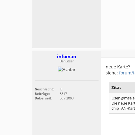
infoman
Benutzer
neue Karte?
siehe:
forum/t
Zitat
Geschlecht:
Beiträge:
8317
User @msa sc
Dabei seit:
06 / 2008
Die neue Kar
chipTAN-Kart