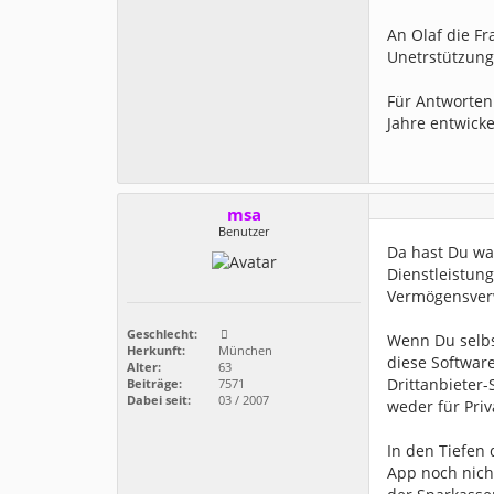
An Olaf die F
Unetrstützung
Für Antworten 
Jahre entwicke
msa
Benutzer
Da hast Du was
Dienstleistun
Vermögensver
Geschlecht:
Wenn Du selbst
Herkunft:
München
diese Software
Alter:
63
Drittanbieter-
Beiträge:
7571
Dabei seit:
03 / 2007
weder für Pri
In den Tiefen
App noch nicht