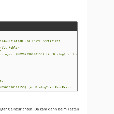
:443/fints30 und prüfe Zertifikat
hält Fehler.
n
hlagen. (MBV07390100153) (4: DialogInit.ProcPrep)
r.
BV07390100153) (4: DialogInit.ProcPrep)
zugang einzurichten. Da kam dann beim Testen