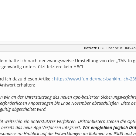
Betreff:
HBCI über neue DKB-App
lem hatte ich nach der zwangsweise Umstellung von der „TAN to 
genwärtig unterstützt letztere kein HBCI.
nd ich dazu diesen Artikel:
https://www.ifun.de/mac-bankin…ch-23
Antwort erhalten:
en wir an der Unterstützung des neuen app-basierten Sicherungsverfahr
e erforderlichen Anpassungen bis Ende November abzuschließen. Bitte be
ültig abgeschaltet wird.
bt weiterhin ein unterstütztes Verfahren. Drittanbietern stehen die Op
 bereits das neue App-Verfahren integriert.
Wir empfehlen folglich Dri
besondere im Hinblick auf die Entwicklungen im Rahmen von PSD3 und z