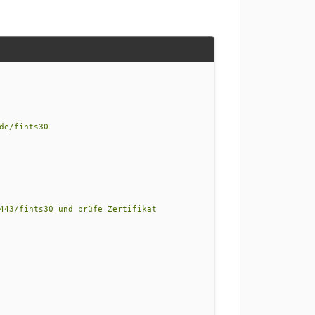
e/fints30
443/fints30 und prüfe Zertifikat