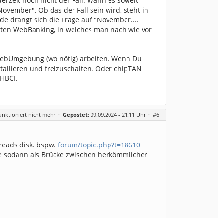
erzeit noch nicht der Fall. Wann es soweit
ovember". Ob das der Fall sein wird, steht in
de drängt sich die Frage auf "November....
ten WebBanking, in welches man nach wie vor
n WebUmgebung (wo nötig) arbeiten. Wenn Du
tallieren und freizuschalten. Oder chipTAN
 HBCI.
nktioniert nicht mehr
·
Gepostet:
09.09.2024 - 21:11 Uhr ·
#6
hreads disk. bspw.
forum/topic.php?t=18610
 die sodann als Brücke zwischen herkömmlicher