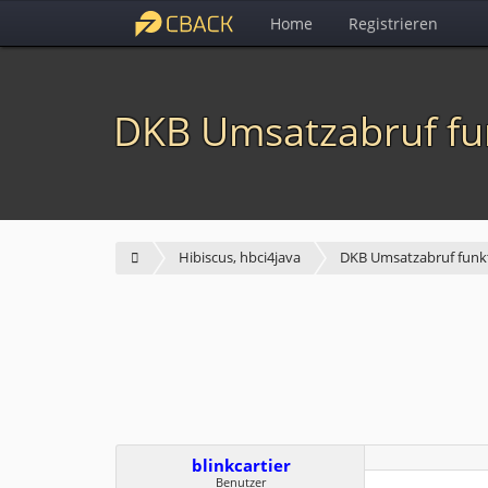
Home
Registrieren
DKB Umsatzabruf fun
Hibiscus, hbci4java
DKB Umsatzabruf funkt
blinkcartier
Benutzer