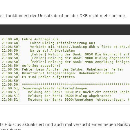
ust funktioniert der Umsatzabruf bei der DKB nicht mehr bei mir.
 21:08:48] Führe Aufträge aus...
4 21:08:48] Führe Dialog-Initialisierung aus
4 21:08:50] Verbinde mit https://banking-dkb.s-fints-pt-dkb.de
4 21:08:50] Warte auf Antwortdaten
4 21:08:50] [Fehler] Meldung der Bank: 9050:Die Nachricht ent
4 21:08:50] [Fehler] Meldung der Bank: 9800:Dialog abgebroche
4 21:08:50] [Fehler] Meldung der Bank: 9900:Anmeldung fehlgesc
 21:08:50] Aufträge ausgeführt
 21:08:50] Fehler beim Abrufen das Saldos: Unbekannter Fehler
 21:08:50] Umsatzabruf fehlgeschlagen: Unbekannter Fehler
 21:08:50] Es sind Fehler aufgetreten
4 21:08:50]
 21:08:50] *****************************************************
 21:08:51] Zusammengefasste Fehlermeldungen:
4 21:08:51] Meldung der Bank: 9050:Die Nachricht enthält Fehle
4 21:08:51] Meldung der Bank: 9800:Dialog abgebrochen
4 21:08:51] Meldung der Bank: 9900:Anmeldung fehlgeschlagen. (M
its Hibiscus aktualisiert und auch mal versucht einen neuen Bank