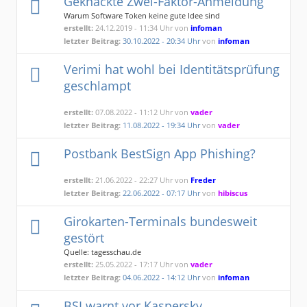
Geknackte Zwei-Faktor-Anmeldung
Warum Software Token keine gute Idee sind
erstellt:
24.12.2019 - 11:34 Uhr von
infoman
letzter Beitrag:
30.10.2022 - 20:34 Uhr
von
infoman
Verimi hat wohl bei Identitätsprüfung
geschlampt
erstellt:
07.08.2022 - 11:12 Uhr von
vader
letzter Beitrag:
11.08.2022 - 19:34 Uhr
von
vader
Postbank BestSign App Phishing?
erstellt:
21.06.2022 - 22:27 Uhr von
Freder
letzter Beitrag:
22.06.2022 - 07:17 Uhr
von
hibiscus
Girokarten-Terminals bundesweit
gestört
Quelle: tagesschau.de
erstellt:
25.05.2022 - 17:17 Uhr von
vader
letzter Beitrag:
04.06.2022 - 14:12 Uhr
von
infoman
BSI warnt vor Kaspersky