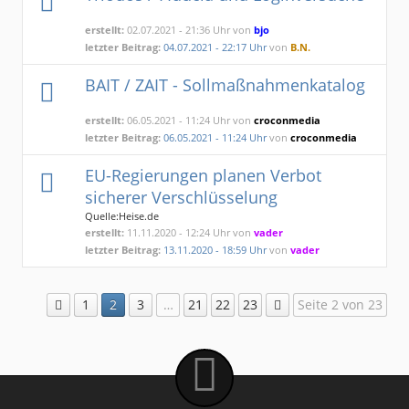
erstellt:
02.07.2021 - 21:36 Uhr von
bjo
letzter Beitrag:
04.07.2021 - 22:17 Uhr
von
B.N.
BAIT / ZAIT - Sollmaßnahmenkatalog
erstellt:
06.05.2021 - 11:24 Uhr von
croconmedia
letzter Beitrag:
06.05.2021 - 11:24 Uhr
von
croconmedia
EU-Regierungen planen Verbot
sicherer Verschlüsselung
Quelle:Heise.de
erstellt:
11.11.2020 - 12:24 Uhr von
vader
letzter Beitrag:
13.11.2020 - 18:59 Uhr
von
vader
1
2
3
…
21
22
23
Seite 2 von 23