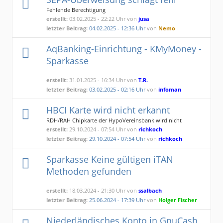
Fehlende Berechtigung
BULK_SEPA_CREDIT_TRANSFER_CREATE
erstellt:
03.02.2025 - 22:22 Uhr von
jusa
letzter Beitrag:
04.02.2025 - 12:36 Uhr
von
Nemo
AqBanking-Einrichtung - KMyMoney -
Sparkasse
erstellt:
31.01.2025 - 16:34 Uhr von
T.R.
letzter Beitrag:
03.02.2025 - 02:16 Uhr
von
infoman
HBCI Karte wird nicht erkannt
RDH/RAH Chipkarte der HypoVereinsbank wird nicht
akzeptiert, bzw. erkannt
erstellt:
29.10.2024 - 07:54 Uhr von
richkoch
letzter Beitrag:
29.10.2024 - 07:54 Uhr
von
richkoch
Sparkasse Keine gültigen iTAN
Methoden gefunden
erstellt:
18.03.2024 - 21:30 Uhr von
ssalbach
letzter Beitrag:
25.06.2024 - 17:39 Uhr
von
Holger Fischer
Niederländisches Konto in GnuCash