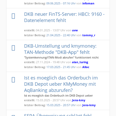
letzter Beitrag:
09.06.2025 - 07:16 Uhr
von
infoman
DKB neuer FinTS-Server: HBCI: 9160 -
Datenelement fehlt
erstellt:
04.01.2025 - 13:07 Uhr von
uvw
letzter Beitrag:
21.04.2025 - 22:40 Uhr
von
tommy_r
DKB-Umstellung und kmymoney:
TAN-Methode "DKB-App" fehlt
"Systemkennung/iTAN-Modi abrufen" funktioniert nicht
erstellt:
27.11.2024 - 19:48 Uhr von
alan_turing
letzter Beitrag:
17.03.2025 - 21:45 Uhr
von
Alloc
Ist es moeglich das Orderbuch im
DKB Depot ueber KMyMoney mit
AqBanking abzurufen?
Ist es moeglich das Orderbuch im DKB Depot ueber
KMyMoney mit AqBanking abzurufen?
erstellt:
15.03.2025 - 20:57 Uhr von
Jens-kmy
letzter Beitrag:
15.03.2025 - 20:57 Uhr
von
Jens-kmy
SEPA-Überweisung schlägt fehl