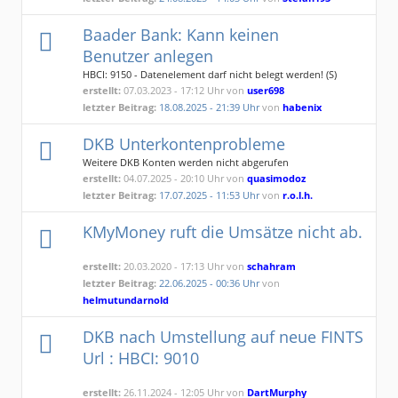
Baader Bank: Kann keinen
Benutzer anlegen
HBCI: 9150 - Datenelement darf nicht belegt werden! (S)
erstellt:
07.03.2023 - 17:12 Uhr von
user698
letzter Beitrag:
18.08.2025 - 21:39 Uhr
von
habenix
DKB Unterkontenprobleme
Weitere DKB Konten werden nicht abgerufen
erstellt:
04.07.2025 - 20:10 Uhr von
quasimodoz
letzter Beitrag:
17.07.2025 - 11:53 Uhr
von
r.o.l.h.
KMyMoney ruft die Umsätze nicht ab.
erstellt:
20.03.2020 - 17:13 Uhr von
schahram
letzter Beitrag:
22.06.2025 - 00:36 Uhr
von
helmutundarnold
DKB nach Umstellung auf neue FINTS
Url : HBCI: 9010
erstellt:
26.11.2024 - 12:05 Uhr von
DartMurphy