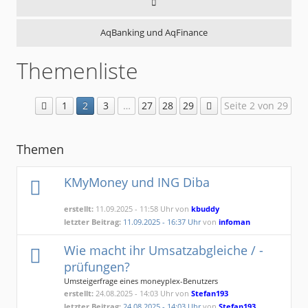
AqBanking und AqFinance
Themenliste
1
2
3
…
27
28
29
Seite 2 von 29
Themen
KMyMoney und ING Diba
erstellt:
11.09.2025 - 11:58 Uhr von
kbuddy
letzter Beitrag:
11.09.2025 - 16:37 Uhr
von
infoman
Wie macht ihr Umsatzabgleiche / -
prüfungen?
Umsteigerfrage eines moneyplex-Benutzers
erstellt:
24.08.2025 - 14:03 Uhr von
Stefan193
letzter Beitrag:
24.08.2025 - 14:03 Uhr
von
Stefan193