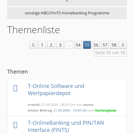
sonstige HBCI/FinTS Homebanking Programme
Themenliste
1
2
3
…
54
55
56
57
58
Seite 55 von 58
Themen
T-Online Software und
Wertpapierdepot
erstellt:
21.04.2004 - 08:33 Uhr von
wonse
letzter Beitrag:
21.04.2004 - 14:43 Uhr
von
hochexplosiv
T-OnlineBanking und PIN/TAN
Interface (FINTS)