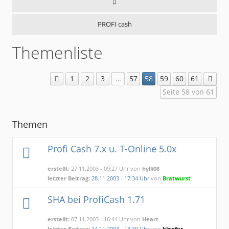
PROFI cash
Themenliste
1
2
3
…
57
58
59
60
61
Seite 58 von 61
Themen
Profi Cash 7.x u. T-Online 5.0x
erstellt:
27.11.2003 - 09:27 Uhr von
hylli08
letzter Beitrag:
28.11.2003 - 17:34 Uhr
von
Bratwurst
SHA bei ProfiCash 1.71
erstellt:
07.11.2003 - 16:44 Uhr von
Heart
letzter Beitrag:
14.11.2003 - 13:39 Uhr
von
klopfer