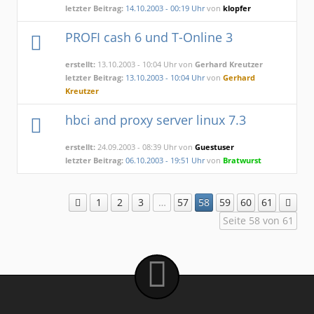
letzter Beitrag:
14.10.2003 - 00:19 Uhr
von
klopfer
PROFI cash 6 und T-Online 3
erstellt:
13.10.2003 - 10:04 Uhr von
Gerhard Kreutzer
letzter Beitrag:
13.10.2003 - 10:04 Uhr
von
Gerhard
Kreutzer
hbci and proxy server linux 7.3
erstellt:
24.09.2003 - 08:39 Uhr von
Guestuser
letzter Beitrag:
06.10.2003 - 19:51 Uhr
von
Bratwurst
1
2
3
…
57
58
59
60
61
Seite 58 von 61