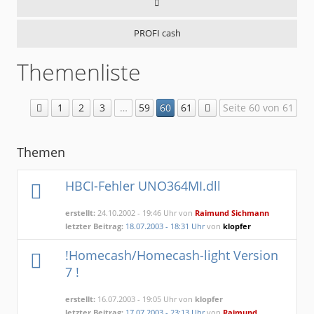
PROFI cash
Themenliste
1
2
3
…
59
60
61
Seite 60 von 61
Themen
HBCI-Fehler UNO364MI.dll
erstellt:
24.10.2002 - 19:46 Uhr von
Raimund Sichmann
letzter Beitrag:
18.07.2003 - 18:31 Uhr
von
klopfer
!Homecash/Homecash-light Version
7 !
erstellt:
16.07.2003 - 19:05 Uhr von
klopfer
letzter Beitrag:
17.07.2003 - 23:13 Uhr
von
Raimund