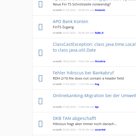
Neue Fin TS Schnittstelle notwendig?
erstellt:
01.03.2025 - 20:08 Uhr von
Annexin
APO Bank Konten
FinTS Zugang
erstellt:
24.02.2025 - 20:36 Uhr von
Ralle_D
ClassCastException: class java.time.Loc
to class java.util.Date
erstellt:
18.02.2025 - 10:02 Uhr von
Firechris
Fehler hibiscus bei Bankabruf
RDH-2/10-file does not contain a header field
erstellt:
17.02.2025 - 11:57 Uhr von
ksg
Onlinebanking-Migration bei der Umwel
erstellt:
27.09.2023 - 12:00 Uhr von
bjo
DKB TAN abgeschafft
Hibiscus fragt aber immer noch danach...
erstellt:
24.09.2024 - 18:39 Uhr von
accorinti