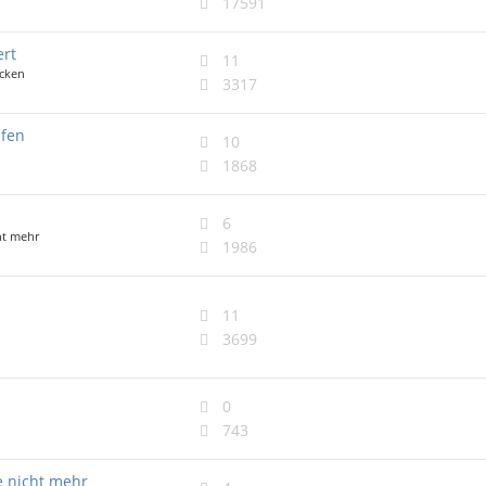
17591
ert
11
icken
3317
ufen
10
1868
6
ht mehr
1986
11
3699
0
743
e nicht mehr