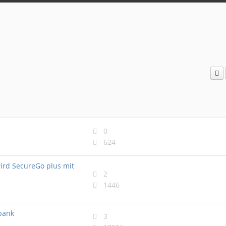
0
624
ird SecureGo plus mit
2
1446
bank
3