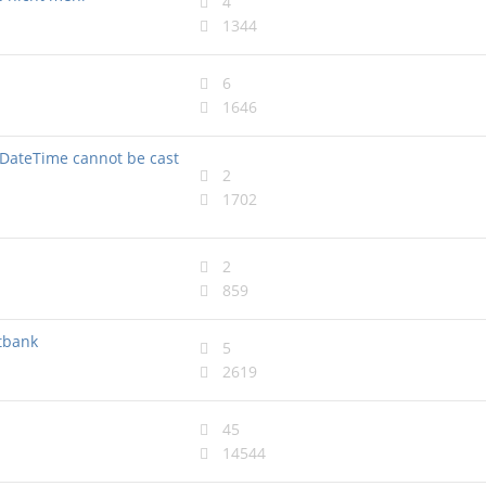
4
1344
6
1646
alDateTime cannot be cast
2
1702
2
859
tbank
5
2619
45
14544