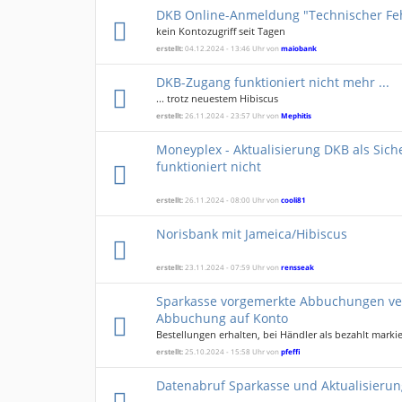
DKB Online-Anmeldung "Technischer Fe
kein Kontozugriff seit Tagen
erstellt:
04.12.2024 - 13:46 Uhr von
maiobank
DKB-Zugang funktioniert nicht mehr ...
... trotz neuestem Hibiscus
erstellt:
26.11.2024 - 23:57 Uhr von
Mephitis
Moneyplex - Aktualisierung DKB als Si
funktioniert nicht
erstellt:
26.11.2024 - 08:00 Uhr von
cooli81
Norisbank mit Jameica/Hibiscus
erstellt:
23.11.2024 - 07:59 Uhr von
rensseak
Sparkasse vorgemerkte Abbuchungen ve
Abbuchung auf Konto
Bestellungen erhalten, bei Händler als bezahlt marki
erstellt:
25.10.2024 - 15:58 Uhr von
pfeffi
Datenabruf Sparkasse und Aktualisieru