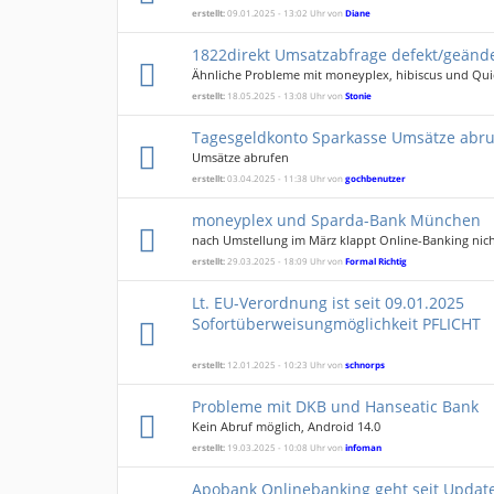
erstellt:
09.01.2025 - 13:02 Uhr von
Diane
1822direkt Umsatzabfrage defekt/geänd
Ähnliche Probleme mit moneyplex, hibiscus und Qu
erstellt:
18.05.2025 - 13:08 Uhr von
Stonie
Tagesgeldkonto Sparkasse Umsätze abr
Umsätze abrufen
erstellt:
03.04.2025 - 11:38 Uhr von
gochbenutzer
moneyplex und Sparda-Bank München
nach Umstellung im März klappt Online-Banking nic
erstellt:
29.03.2025 - 18:09 Uhr von
Formal Richtig
Lt. EU-Verordnung ist seit 09.01.2025
Sofortüberweisungmöglichkeit PFLICHT
erstellt:
12.01.2025 - 10:23 Uhr von
schnorps
Probleme mit DKB und Hanseatic Bank
Kein Abruf möglich, Android 14.0
erstellt:
19.03.2025 - 10:08 Uhr von
infoman
Apobank Onlinebanking geht seit Updat