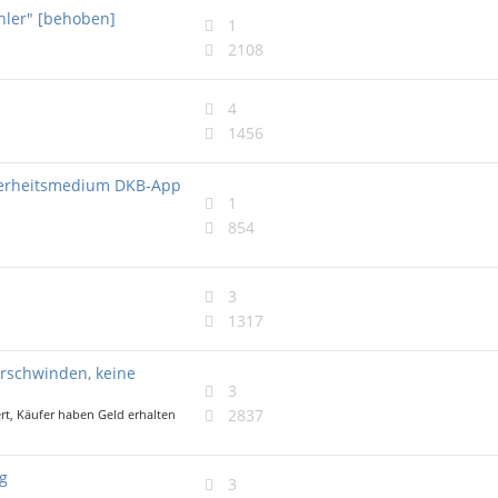
hler" [behoben]
1
2108
4
1456
cherheitsmedium DKB-App
1
854
3
1317
rschwinden, keine
3
2837
ert, Käufer haben Geld erhalten
ng
3