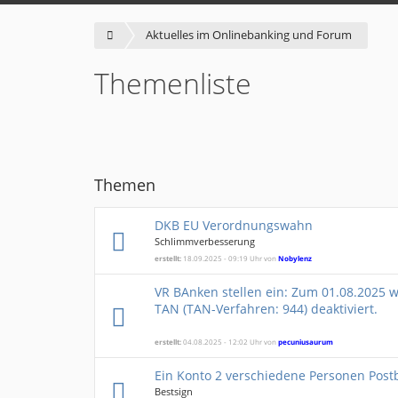
Aktuelles im Onlinebanking und Forum
Themenliste
Themen
DKB EU Verordnungswahn
Schlimmverbesserung
erstellt:
18.09.2025 - 09:19 Uhr von
Nobylenz
VR BAnken stellen ein: Zum 01.08.2025 w
TAN (TAN-Verfahren: 944) deaktiviert.
erstellt:
04.08.2025 - 12:02 Uhr von
pecuniusaurum
Ein Konto 2 verschiedene Personen Post
Bestsign