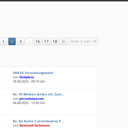
1
2
3
…
16
17
18
Seite 2 von 18
DKB EU Verordnungswahn
von
Nobylenz
18.09.2025 - 09:19 Uhr
Re: VR BAnken stellen ein: Zum…
von
pecuniusaurum
04.08.2025 - 13:39 Uhr
Re: Ein Konto 2 verschiedene P…
von
Raimund Sichmann