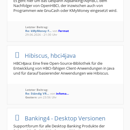
Es geht hier um das Gespann AqBanking/AqHBCI, dem
Nachfolger von OpenHBCI, der inzwischen auch von
Programmen wie GnuCash oder KMyMoney eingesetzt wird.
Letzter Beitrag:
Re: kMyMoney F…
von
Fermat
29.06.2026 - 21:30 Uhr
Hibiscus, hbci4java
HBCI4Java: Eine freie Open-Source-Bibliothek für die
Entwicklung von HBCI-fähigen Client-Anwendungen in Java
und für darauf basierender Anwendungen wie Hibiscus.
Letzter Beitrag:
Re: Ständig VR…
von
infoma…
Gestern
um 23:56 Uhr
Banking4 - Desktop Versionen
Supportforum für alle Desktop Banking Produkte der