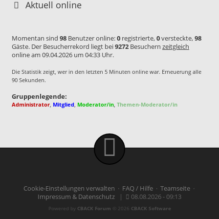
Aktuell online
Momentan sind
98
Benutzer online:
0
registrierte,
0
versteckte,
98
Gäste. Der Besucherrekord liegt bei
9272
Besuchern
zeitgleich
online am 09.04.2026 um 04:33 Uhr.
Die Statistik zeigt, wer in den letzten 5 Minuten online war. Erneuerung alle
90 Sekunden.
Gruppenlegende:
Administrator
,
Mitglied
,
Moderator/in
,
Themen-Moderator/in
Cookie-Einstellungen verwalten
·
FAQ / Hilfe
·
Teamseite
·
Impressum & Datenschutz
|
08.08.2026 - 09:13
Powered by
CBACK Forum
© 2026
CBACK Software