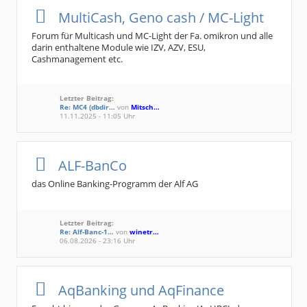
MultiCash, Geno cash / MC-Light
Forum für Multicash und MC-Light der Fa. omikron und alle
darin enthaltene Module wie IZV, AZV, ESU,
Cashmanagement etc.
Letzter Beitrag:
Re: MC4 (dbdir…
von
Mitsch…
11.11.2025 - 11:05 Uhr
ALF-BanCo
das Online Banking-Programm der Alf AG
Letzter Beitrag:
Re: Alf-Banc-1…
von
winetr…
06.08.2026 - 23:16 Uhr
AqBanking und AqFinance