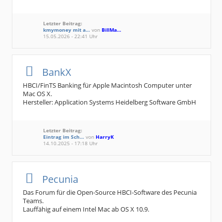
Letzter Beitrag:
kmymoney mit a…
von
BillMa…
15.05.2026 - 22:41 Uhr
BankX
HBCI/FinTS Banking für Apple Macintosh Computer unter
Mac OS X.
Hersteller: Application Systems Heidelberg Software GmbH
Letzter Beitrag:
Eintrag im Sch…
von
HarryK
14.10.2025 - 17:18 Uhr
Pecunia
Das Forum für die Open-Source HBCI-Software des Pecunia
Teams.
Lauffähig auf einem Intel Mac ab OS X 10.9.