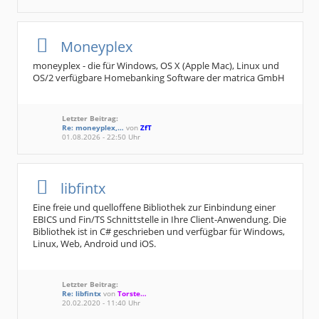
Moneyplex
moneyplex - die für Windows, OS X (Apple Mac), Linux und
OS/2 verfügbare Homebanking Software der matrica GmbH
Letzter Beitrag:
Re: moneyplex,…
von
ZfT
01.08.2026 - 22:50 Uhr
libfintx
Eine freie und quelloffene Bibliothek zur Einbindung einer
EBICS und Fin/TS Schnittstelle in Ihre Client-Anwendung. Die
Bibliothek ist in C# geschrieben und verfügbar für Windows,
Linux, Web, Android und iOS.
Letzter Beitrag:
Re: libfintx
von
Torste…
20.02.2020 - 11:40 Uhr