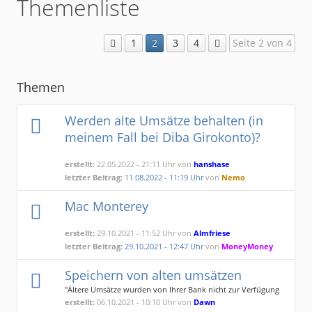
Themenliste
1
2
3
4
Seite 2 von 4
Themen
Werden alte Umsätze behalten (in
meinem Fall bei Diba Girokonto)?
erstellt:
22.05.2022 - 21:11 Uhr von
hanshase
letzter Beitrag:
11.08.2022 - 11:19 Uhr
von
Nemo
Mac Monterey
erstellt:
29.10.2021 - 11:52 Uhr von
Almfriese
letzter Beitrag:
29.10.2021 - 12:47 Uhr
von
MoneyMoney
Speichern von alten umsätzen
"Ältere Umsätze wurden von Ihrer Bank nicht zur Verfügung
gestellt"
erstellt:
06.10.2021 - 10:10 Uhr von
Dawn