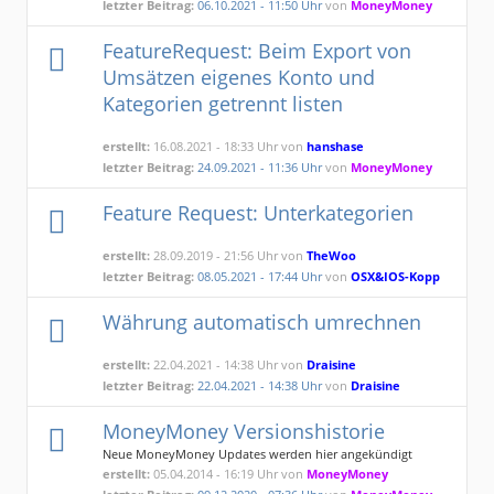
letzter Beitrag:
06.10.2021 - 11:50 Uhr
von
MoneyMoney
FeatureRequest: Beim Export von
Umsätzen eigenes Konto und
Kategorien getrennt listen
erstellt:
16.08.2021 - 18:33 Uhr von
hanshase
letzter Beitrag:
24.09.2021 - 11:36 Uhr
von
MoneyMoney
Feature Request: Unterkategorien
erstellt:
28.09.2019 - 21:56 Uhr von
TheWoo
letzter Beitrag:
08.05.2021 - 17:44 Uhr
von
OSX&IOS-Kopp
Währung automatisch umrechnen
erstellt:
22.04.2021 - 14:38 Uhr von
Draisine
letzter Beitrag:
22.04.2021 - 14:38 Uhr
von
Draisine
MoneyMoney Versionshistorie
Neue MoneyMoney Updates werden hier angekündigt
erstellt:
05.04.2014 - 16:19 Uhr von
MoneyMoney