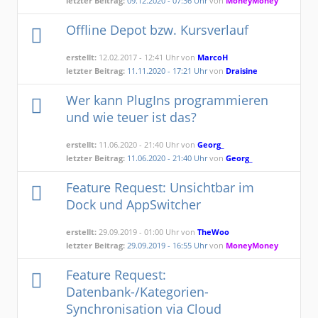
letzter Beitrag:
09.12.2020 - 07:36 Uhr
von
MoneyMoney
Offline Depot bzw. Kursverlauf
erstellt:
12.02.2017 - 12:41 Uhr von
MarcoH
letzter Beitrag:
11.11.2020 - 17:21 Uhr
von
Draisine
Wer kann PlugIns programmieren
und wie teuer ist das?
erstellt:
11.06.2020 - 21:40 Uhr von
Georg_
letzter Beitrag:
11.06.2020 - 21:40 Uhr
von
Georg_
Feature Request: Unsichtbar im
Dock und AppSwitcher
erstellt:
29.09.2019 - 01:00 Uhr von
TheWoo
letzter Beitrag:
29.09.2019 - 16:55 Uhr
von
MoneyMoney
Feature Request:
Datenbank-/Kategorien-
Synchronisation via Cloud