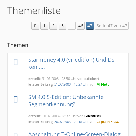
Themenliste
1
2
3
…
46
47
Seite 47 von 47
Themen
Starmoney 4.0 (vr-edition) Und Dsl-
ken ....
erstellt:
31.07.2003 - 08:50 Uhr von
c.dickert
letzter Beitrag:
31.07.2003 - 10:27 Uhr
von
MrNett
SM 4.0 S-Edition: Unbekannte
Segmentkennung?
erstellt:
10.07.2003 - 18:32 Uhr von
Guestuser
letzter Beitrag:
30.07.2003 - 20:18 Uhr
von
Captain FRAG
Abschaltung T-Online-Screen-Dialog